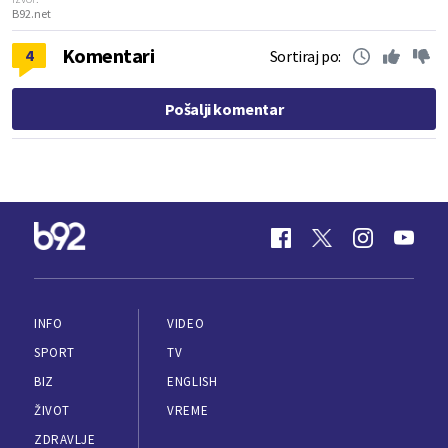
B92.net
Komentari
4
Sortiraj po:
Pošalji komentar
INFO
VIDEO
SPORT
TV
BIZ
ENGLISH
ŽIVOT
VREME
ZDRAVLJE