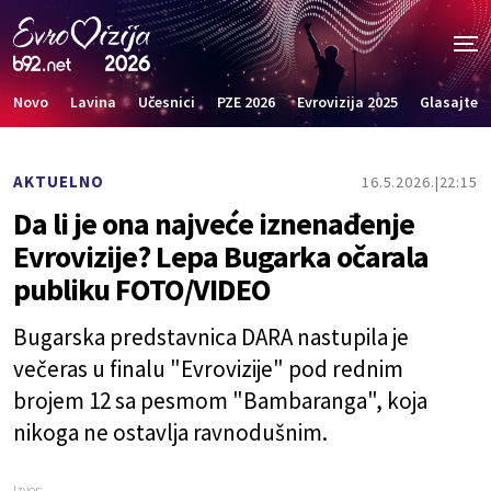
Novo
Lavina
Učesnici
PZE 2026
Evrovizija 2025
Glasajte
AKTUELNO
16.5.2026.
22:15
Da li je ona najveće iznenađenje
Evrovizije? Lepa Bugarka očarala
publiku FOTO/VIDEO
Bugarska predstavnica DARA nastupila je
večeras u finalu "Evrovizije" pod rednim
brojem 12 sa pesmom "Bambaranga", koja
nikoga ne ostavlja ravnodušnim.
Izvor: