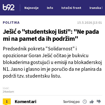
Najnovije
Info
Istočni front
Iranska kr
Nova vest
POLITIKA
15.5.2026.
13:01
Ješić o "studentskoj listi": "Ne pada
mi na pamet da ih podržim"
Predsednik pokreta "Solidarnost" i
opozicionar Goran Ješić očitao je bukvicu
blokaderima gostujući u emisiji na blokaderskoj
N1. Jasno i glasno im je poručio da ne planira da
podrži tzv. studentsku listu.
Izvor:
24sedam
Komentari
1
Sortiraj po: