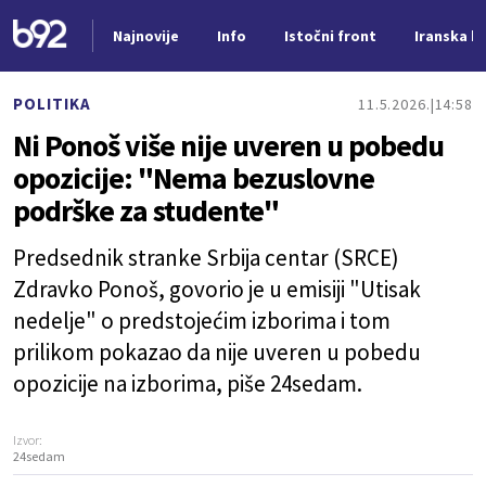
Najnovije
Info
Istočni front
Iranska kr
Nova vest
POLITIKA
11.5.2026.
14:58
Ni Ponoš više nije uveren u pobedu
opozicije: "Nema bezuslovne
podrške za studente"
Predsednik stranke Srbija centar (SRCE)
Zdravko Ponoš, govorio je u emisiji "Utisak
nedelje" o predstojećim izborima i tom
prilikom pokazao da nije uveren u pobedu
opozicije na izborima, piše 24sedam.
Izvor:
24sedam