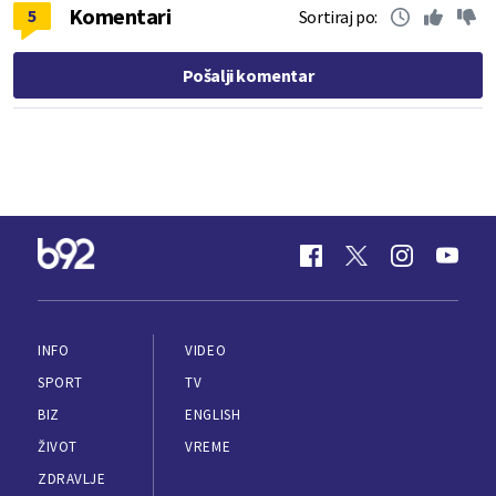
Komentari
5
Sortiraj po:
Pošalji komentar
INFO
VIDEO
SPORT
TV
BIZ
ENGLISH
ŽIVOT
VREME
ZDRAVLJE