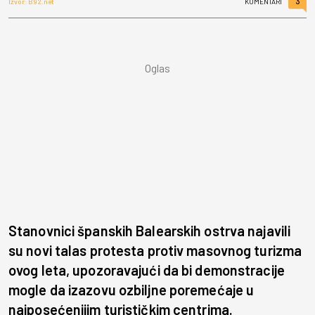
3
Izvor: B92.net
KOMENTARI
Stanovnici španskih Balearskih ostrva najavili
su novi talas protesta protiv masovnog turizma
ovog leta, upozoravajući da bi demonstracije
mogle da izazovu ozbiljne poremećaje u
najposećenijim turističkim centrima.