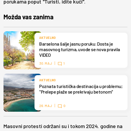
porukama poput "Turisti, idite kući".
Možda vas zanima
AKTUELNO
Barselona šalje jasnu poruku: Dosta je
masovnog turizma, uvode se nova pravila
VIDEO
30. MAJ
1
AKTUELNO
Poznata turistička destinacija u problemu;
"Prelepe plaže se prekrivaju betonom"
26. MAJ
0
Masovni protesti održani su i tokom 2024. godine na