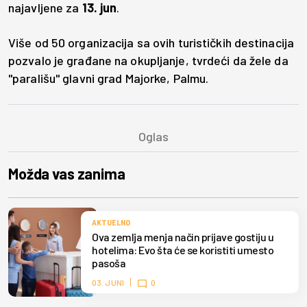
najavljene za
13. jun
.
Više od 50 organizacija sa ovih turističkih destinacija
pozvalo je građane na okupljanje, tvrdeći da žele da
"parališu" glavni grad Majorke, Palmu.
Možda vas zanima
AKTUELNO
Ova zemlja menja način prijave gostiju u
hotelima: Evo šta će se koristiti umesto
pasoša
03. JUNI
0