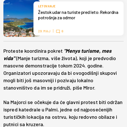
LETOVANJE
Žestok udar na turiste pred leto: Rekordna
potrošnja za odmor
29. MAJ
6
Proteste koordinira pokret
"Menys turisme, mes
vida"
(Manje turizma, više života), koji je predvodio
masovne demonstracije tokom 2024. godine.
Organizatori upozoravaju da bi ovogodišnji skupovi
mogli biti još masovniji i pozivaju lokalno
stanovništvo da im se pridruži, piše Miror.
Na Majorci se očekuje da će glavni protest biti održan
ispred katedrale u Palmi, jedne od najposećenijih
turističkih lokacija na ostrvu, koju redovno obilaze i
putnici sa kruzera.