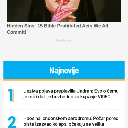
Hidden Sins: 15 Bible Prohibited Acts We All
Commit!
Brainberries
Najnovije
Jeziva pojava preplaviila Jadran: Evo o čemu
je reč i da li je bezbedno za kupanje VIDEO
Haos na londonskom aerodromu: Požar pored
piste izazvao kolaps, očekuju se velika