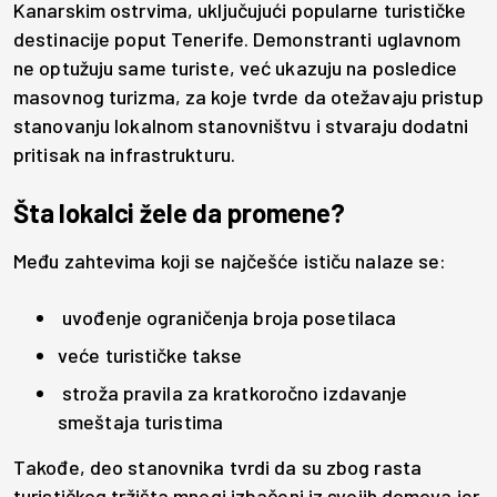
Kanarskim ostrvima, uključujući popularne turističke
destinacije poput Tenerife. Demonstranti uglavnom
ne optužuju same turiste, već ukazuju na posledice
masovnog turizma, za koje tvrde da otežavaju pristup
stanovanju lokalnom stanovništvu i stvaraju dodatni
pritisak na infrastrukturu.
Šta lokalci žele da promene?
Među zahtevima koji se najčešće ističu nalaze se:
uvođenje ograničenja broja posetilaca
veće turističke takse
stroža pravila za kratkoročno izdavanje
smeštaja turistima
Takođe, deo stanovnika tvrdi da su zbog rasta
turističkog tržišta mnogi izbačeni iz svojih domova jer