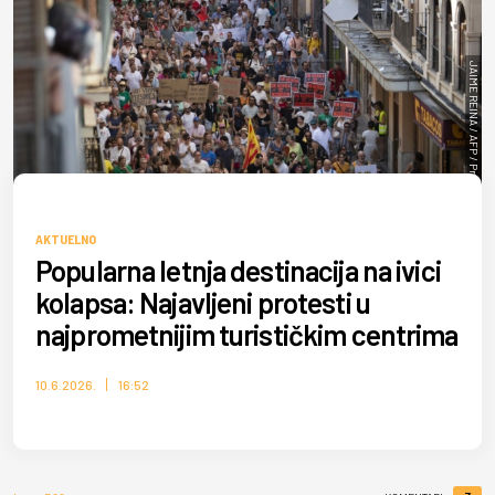
JAIME REINA / AFP / Profimedia
AKTUELNO
Popularna letnja destinacija na ivici
kolapsa: Najavljeni protesti u
najprometnijim turističkim centrima
10.6.2026.
16:52