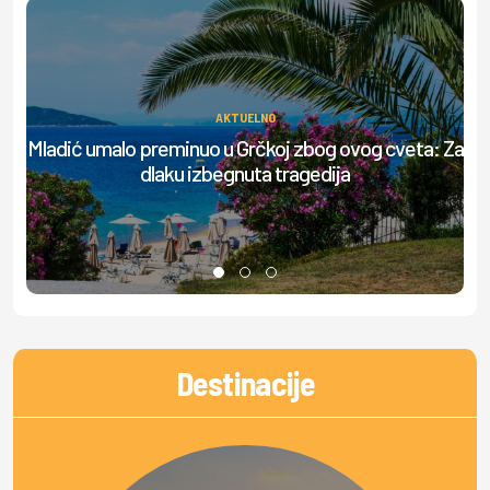
AKTUELNO
Mladić umalo preminuo u Grčkoj zbog ovog cveta: Za
Up
dlaku izbegnuta tragedija
Destinacije