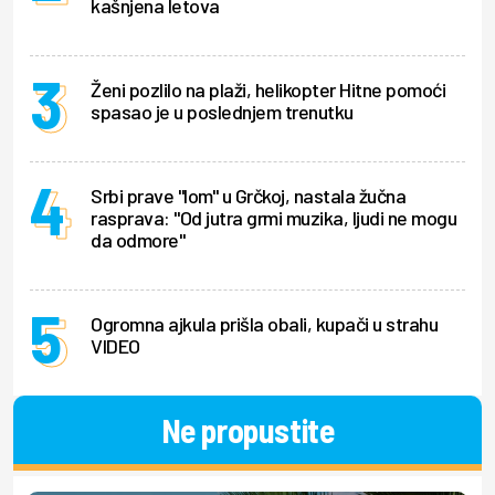
kašnjena letova
Ženi pozlilo na plaži, helikopter Hitne pomoći
spasao je u poslednjem trenutku
Srbi prave "lom" u Grčkoj, nastala žučna
rasprava: "Od jutra grmi muzika, ljudi ne mogu
da odmore"
Ogromna ajkula prišla obali, kupači u strahu
VIDEO
Ne propustite