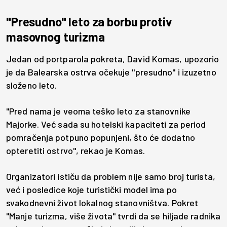
"Presudno" leto za borbu protiv
masovnog turizma
Jedan od portparola pokreta, David Komas, upozorio
je da Balearska ostrva očekuje "presudno" i izuzetno
složeno leto.
"Pred nama je veoma teško leto za stanovnike
Majorke. Već sada su hotelski kapaciteti za period
pomračenja potpuno popunjeni, što će dodatno
opteretiti ostrvo", rekao je Komas.
Organizatori ističu da problem nije samo broj turista,
već i posledice koje turistički model ima po
svakodnevni život lokalnog stanovništva. Pokret
"Manje turizma, više života" tvrdi da se hiljade radnika