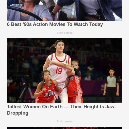
6 Best '90s Action Movies To Watch Today
Brainberries
Tallest Women On Earth — Their Height Is Jaw-
Dropping
Brainberries