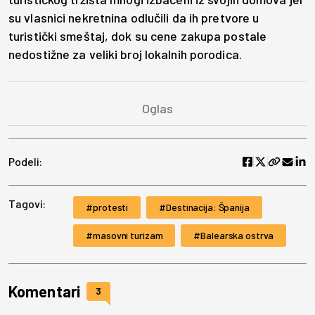
su vlasnici nekretnina odlučili da ih pretvore u
turistički smeštaj, dok su cene zakupa postale
nedostižne za veliki broj lokalnih porodica.
Podeli:
Tagovi:
protesti
Destinacija: Španija
masovni turizam
Balearska ostrva
Komentari
3