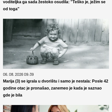
voditeljka ga sada žestoko osudila: "Teško je, ježim se
od toga"
06. 08. 2026 09:39
Marija (3) se igrala u dvorištu i samo je nestala: Posle 42
godine otac je pronašao, zanemeo je kada je saznao
gde je bila