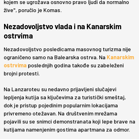
kojem se ugrožava osnovno pravo ljudi da normalno
žive", poručio je Komas.
Nezadovoljstvo vlada i na Kanarskim
ostrvima
Nezadovoljstvo posledicama masovnog turizma nije
ograničeno samo na Balearska ostrva. Na
Kanarskim
ostrvima
poslednjih godina takođe su zabeleženi
brojni protesti.
Na Lanzaroteu su nedavno prijavljeni slučajevi
lepljenja kutija sa ključevima za turistički smeštaj,
dok je pristup pojedinim popularnim lokacijama
privremeno otežavan. Na društvenim mrežama
pojavili su se snimci demonstranata koji lepe brave na
kutijama namenjenim gostima apartmana za odmor.