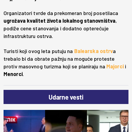
Organizatori tvrde da prekomeran broj posetilaca
ugrožava kvalitet života lokalnog stanovništva
,
podiže cene stanovanja i dodatno opterećuje
infrastrukturu ostrva.
Turisti koji ovog leta putuju na
Balearska ostrv
a
trebalo bi da obrate pažnju na moguće proteste
protiv masovnog turizma koji se planiraju na
Majorci
i
Menorci
.
Udarne vesti