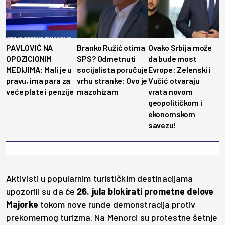
PAVLOVIĆ NA
Branko Ružić otima
Ovako Srbija može
OPOZICIONIM
SPS? Odmetnuti
da bude most
MEDIJIMA: Mali je u
socijalista poručuje
Evrope: Zelenski i
pravu, ima para za
vrhu stranke: Ovo je
Vučić otvaraju
veće plate i penzije
mazohizam
vrata novom
geopolitičkom i
ekonomskom
savezu!
Aktivisti u popularnim turističkim destinacijama
upozorili su da će
26. jula blokirati prometne delove
Majorke
tokom nove runde demonstracija protiv
prekomernog turizma. Na Menorci su protestne šetnje