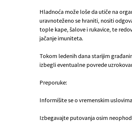
Hladnoća može loše da utiče na orga
uravnoteženo se hraniti, nositi odgo
tople kape, šalove i rukavice, te redov
jačanje imuniteta.
Tokom ledenih dana starijim građanima
izbegli eventualne povrede uzrokova
Preporuke:
Informišite se o vremenskim uslovim
Izbegavajte putovanja osim neophod