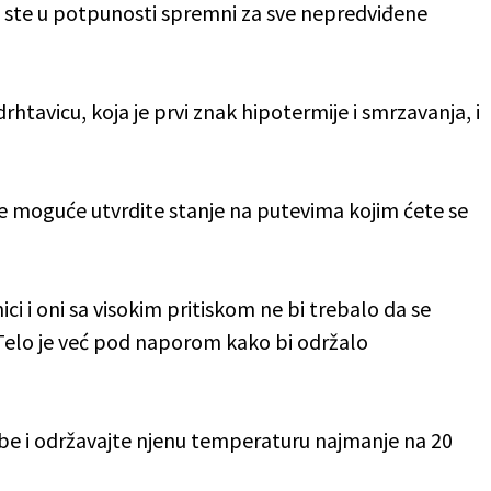
a ste u potpunosti spremni za sve nepredviđene
rhtavicu, koja je prvi znak hipotermije i smrzavanja, i
e moguće utvrdite stanje na putevima kojim ćete se
i i oni sa visokim pritiskom ne bi trebalo da se
 Telo je već pod naporom kako bi održalo
obe i održavajte njenu temperaturu najmanje na 20