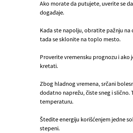
Ako morate da putujete, uverite se d
događaje.
Kada ste napolju, obratite pažnju na d
tada se sklonite na toplo mesto.
Proverite vremensku prognozu i ako j
kretati.
Zbog hladnog vremena, srčani bolesnic
dodatno naprežu, čiste sneg i slično.
temperaturu.
Štedite energiju korišćenjem jedne s
stepeni.