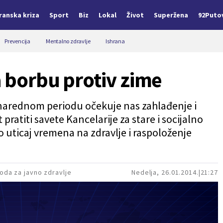
Iranska kriza
Sport
Biz
Lokal
Život
Superžena
92Puto
Prevencija
Mentalno zdravlje
Ishrana
a borbu protiv zime
arednom periodu očekuje nas zahlađenje i
ratiti savete Kancelarije za stare i socijalno
 uticaj vremena na zdravlje i raspoloženje
oda za javno zdravlje
Nedelja, 26.01.2014.
21:27