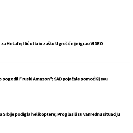
a Hetafe; Ilić otkrio zašto Ugrešić nije igrao VIDEO
vo pogodili "ruski Amazon"; SAD pojačale pomoć Kijevu
 Srbije podigla helikoptere; Proglasili su vanrednu situaciju