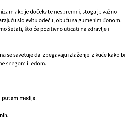
nizam ako je dočekate nespremni, stoga je važno
varajuću slojevitu odeću, obuću sa gumenim đonom,
no šetati, što će pozitivno uticati na zdravlje i
 se savetuje da izbegavaju izlaženje iz kuće kako bi
ne snegom i ledom.
a putem medija.
nih.