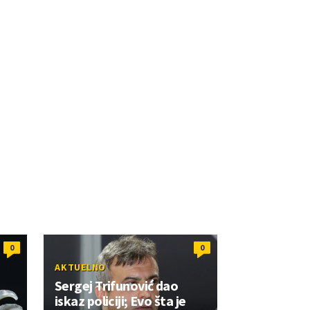
0
0
AKTUELNO
Sergej Trifunović dao
iskaz policiji; Evo šta je