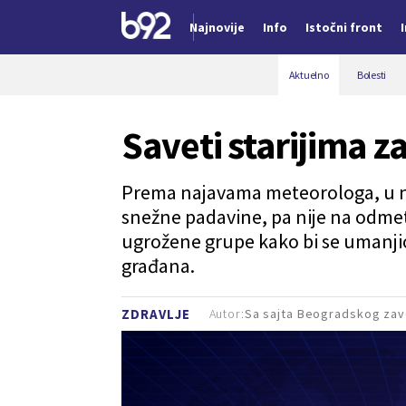
Najnovije
Info
Istočni front
Nova vest
Aktuelno
Bolesti
Saveti starijima z
Prema najavama meteorologa, u n
snežne padavine, pa nije na odmet p
ugrožene grupe kako bi se umanjio
građana.
Autor:
Sa sajta Beogradskog zav
ZDRAVLJE