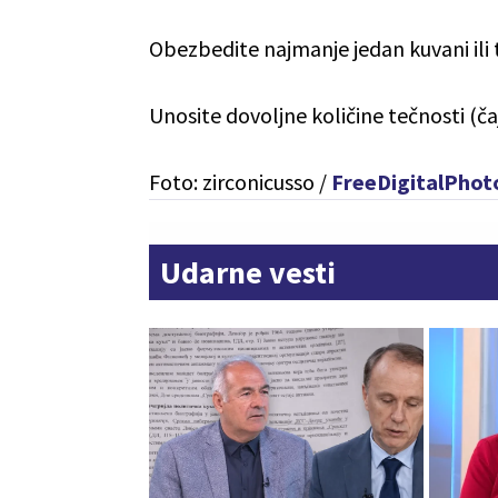
Obezbedite najmanje jedan kuvani ili
Unosite dovoljne količine tečnosti (čaj
Foto: zirconicusso /
FreeDigitalPhot
Udarne vesti