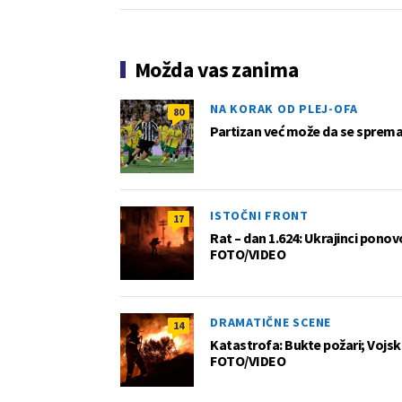
Možda vas zanima
NA KORAK OD PLEJ-OFA
80
Partizan već može da se sprema z
ISTOČNI FRONT
17
Rat – dan 1.624: Ukrajinci pono
FOTO/VIDEO
DRAMATIČNE SCENE
14
Katastrofa: Bukte požari; Vojska
FOTO/VIDEO