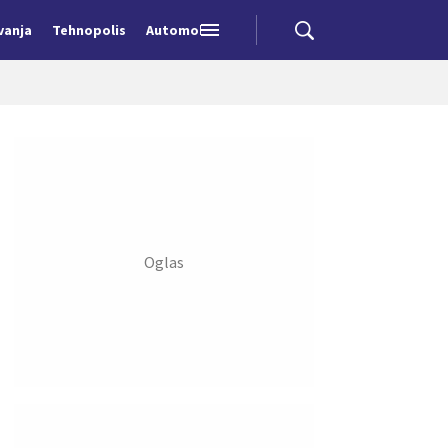
vanja
Tehnopolis
Automobili