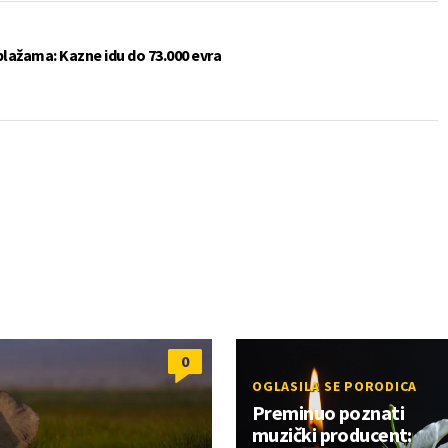
plažama: Kazne idu do 73.000 evra
0
OGLASILA SE PORODICA
Preminuo poznati
muzički producent: