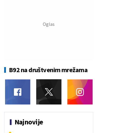
B92 na društvenim mrežama
Najnovije