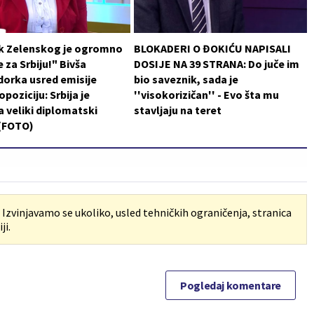
k Zelenskog je ogromno
BLOKADERI O ĐOKIĆU NAPISALI
 za Srbiju!" Bivša
DOSIJE NA 39 STRANA: Do juče im
orka usred emisije
bio saveznik, sada je
poziciju: Srbija je
''visokorizičan'' - Evo šta mu
a veliki diplomatski
stavljaju na teret
 (FOTO)
. Izvinjavamo se ukoliko, usled tehničkih ograničenja, stranica
ji.
Pogledaj komentare