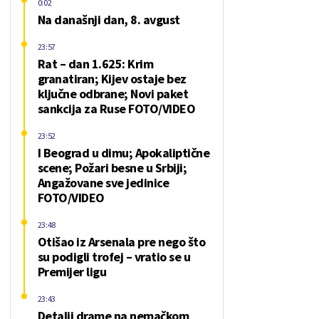
0:02
Na današnji dan, 8. avgust
23:57
Rat – dan 1.625: Krim
granatiran; Kijev ostaje bez
ključne odbrane; Novi paket
sankcija za Ruse FOTO/VIDEO
23:52
I Beograd u dimu; Apokaliptične
scene; Požari besne u Srbiji;
Angažovane sve jedinice
FOTO/VIDEO
23:48
Otišao iz Arsenala pre nego što
su podigli trofej – vratio se u
Premijer ligu
23:43
Detalji drame na nemačkom