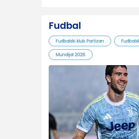
Fudbal
Fudbalski klub Partizan
Fudbals
Mundijal 2026