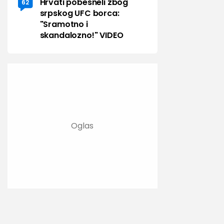
Hrvati pobesneli zbog
62
srpskog UFC borca:
"Sramotno i
skandalozno!" VIDEO