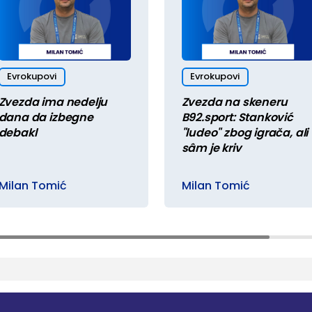
Evrokupovi
Evrokupovi
Zvezda ima nedelju
Zvezda na skeneru
dana da izbegne
B92.sport: Stanković
debakl
"ludeo" zbog igrača, ali
sâm je kriv
Milan Tomić
Milan Tomić