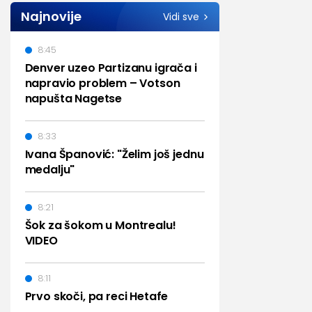
Najnovije
Vidi sve
8:45
Denver uzeo Partizanu igrača i
napravio problem – Votson
napušta Nagetse
8:33
Ivana Španović: "Želim još jednu
medalju"
8:21
Šok za šokom u Montrealu!
VIDEO
8:11
Prvo skoči, pa reci Hetafe