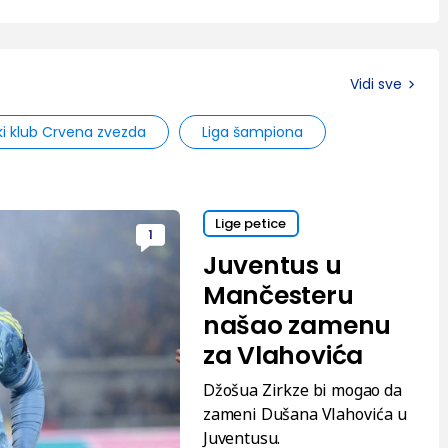
Vidi sve
ki klub Crvena zvezda
Liga šampiona
Lige petice
1
Juventus u
Mančesteru
našao zamenu
za Vlahovića
Džošua Zirkze bi mogao da
zameni Dušana Vlahovića u
Juventusu.