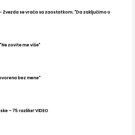
– Zvezda se vraća sa zaostatkom; "Da zaključimo o
"Ne zovite me više"
ovorena bez mene"
ke – 75 razlike! VIDEO