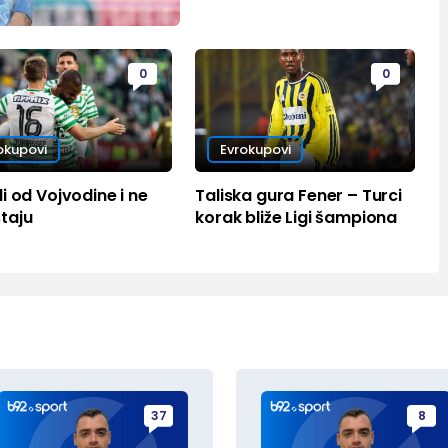
0
0
okupovi
Evrokupovi
i od Vojvodine i ne
Taliska gura Fener – Turci
taju
korak bliže Ligi šampiona
37
8