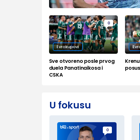
0
Evrokupovi
Evr
Sve otvoreno posle prvog
Krenul
duela Panatinaikosa i
posus
CSKA
U fokusu
0