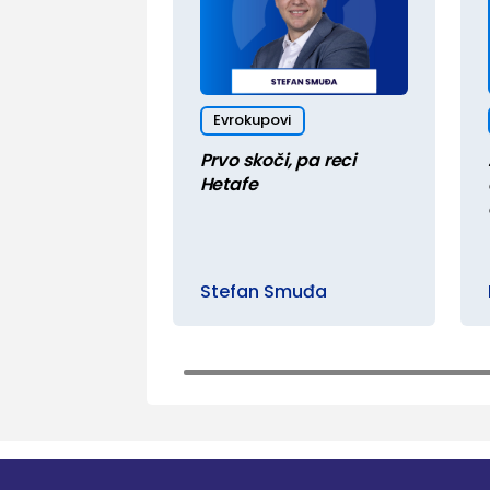
Evrokupovi
Prvo skoči, pa reci
Hetafe
Stefan Smuđa