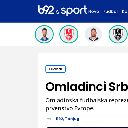
Novo
Fudbal
Ko
Fudbal
Omladinci Srbi
Omladinska fudbalska reprezen
prvenstvo Evrope.
Izvor:
B92, Tanjug