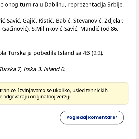
cionog turnira u Dablinu, reprezentacija Srbije.
ć-Savić, Gajić, Ristić, Babić, Stevanović, Zdjelar,
 Gaćinović), S.Milinković-Savić, Mandić (od 86.
a Turska je pobedila Island sa 4:3 (2:2).
urska 7, Irska 3, Island 0.
stranice. Izvinjavamo se ukoliko, usled tehničkih
e odgovaraju originalnoj verziji.
Pogledaj komentare