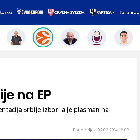
šarka
Eurolea
je na EP
tacija Srbije izborila je plasman na
Ponedeljak, 02.06.2014.
18:08