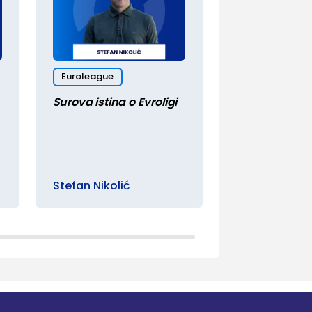
Euroleague
Evrokupovi
Surova istina o Evroligi
E, sad da vid
Zvezdu
Stefan Nikolić
Milan Tomić