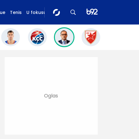
gue
Tenis
U fokusu