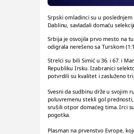
Srpski omladinci su u poslednjem k
Dablinu, savladali domaću selekciju
Srbija je osvojila prvo mesto na 
odigrala nerešeno sa Turskom (1:1) 
Strelci su bili Simić u 36. i 67. i M
Republiku Irsku. Izabranici selekt
potvrdili su kvalitet i zasluženo t
Svesni da sudbinu drže u svojim r
poluvremenu stekli gol prednosti,
srušili otpor domaćeg tima. Irci 
pogotka.
Plasman na prvenstvo Evrope, koje 