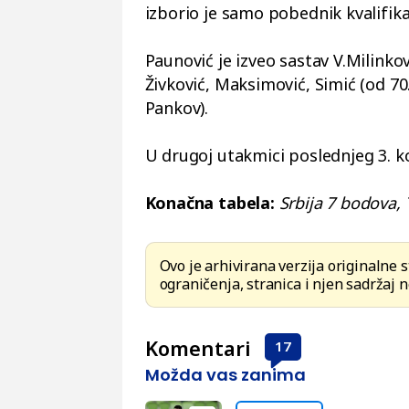
izborio je samo pobednik kvalifika
Paunović je izveo sastav V.Milinkovi
Živković, Maksimović, Simić (od 70.
Pankov).
U drugoj utakmici poslednjeg 3. kol
Konačna tabela:
Srbija 7 bodova, T
Ovo je arhivirana verzija originalne 
ograničenja, stranica i njen sadržaj n
Komentari
17
Možda vas zanima