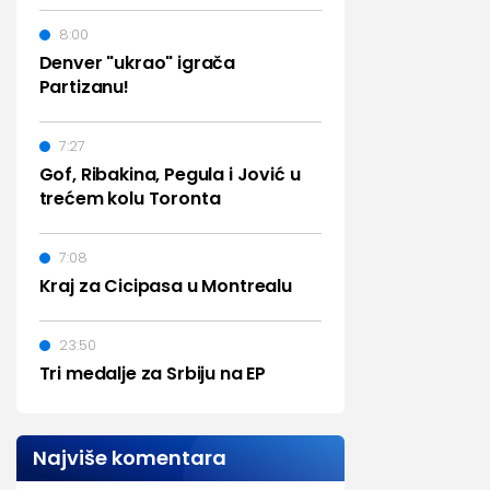
8:00
Denver "ukrao" igrača
Partizanu!
7:27
Gof, Ribakina, Pegula i Jović u
trećem kolu Toronta
7:08
Kraj za Cicipasa u Montrealu
23:50
Tri medalje za Srbiju na EP
Najviše komentara