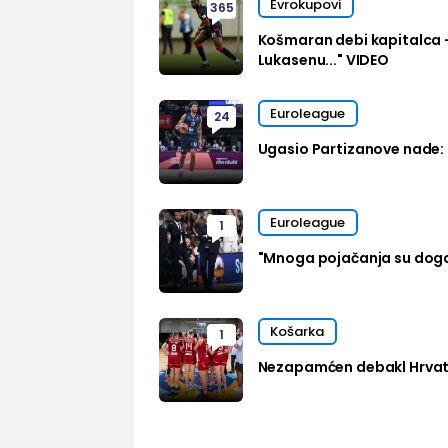
Evrokupovi
365
Košmaran debi kapitalca 
Lukasenu..." VIDEO
Euroleague
24
Ugasio Partizanove nade: 
Euroleague
1
"Mnoga pojačanja su dog
Košarka
1
Nezapamćen debakl Hrvats