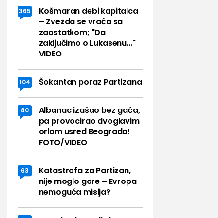
Košmaran debi kapitalca
365
– Zvezda se vraća sa
zaostatkom; "Da
zaključimo o Lukasenu..."
VIDEO
Šokantan poraz Partizana
104
Albanac izašao bez gaća,
80
pa provocirao dvoglavim
orlom usred Beograda!
FOTO/VIDEO
Katastrofa za Partizan,
63
nije moglo gore – Evropa
nemoguća misija?