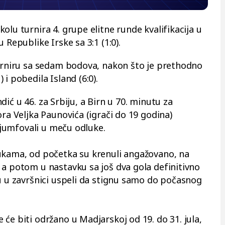
olu turnira 4. grupe elitne runde kvalifikacija u
 Republike Irske sa 3:1 (1:0).
turniru sa sedam bodova, nakon što je prethodno
i pobedila Island (6:0).
andić u 46. za Srbiju, a Birn u 70. minutu za
ora Veljka Paunovića (igrači do 19 godina)
rijumfovali u meču odluke.
ukama, od početka su krenuli angažovano, na
 a potom u nastavku sa još dva gola definitivno
su u završnici uspeli da stignu samo do počasnog
će biti održano u Madjarskoj od 19. do 31. jula,