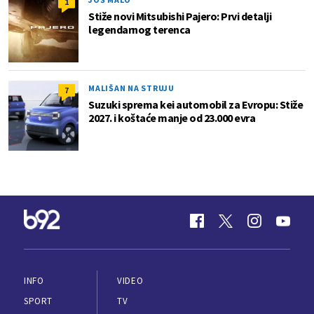
1
Stiže novi Mitsubishi Pajero: Prvi detalji
legendarnog terenca
MALIŠAN NA STRUJU
7
Suzuki sprema kei automobil za Evropu: Stiže
2027. i koštaće manje od 23.000 evra
INFO
VIDEO
SPORT
TV