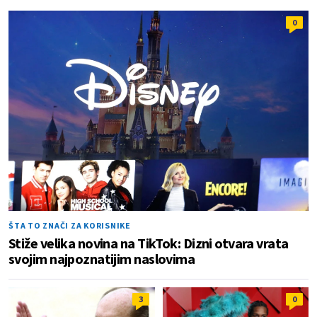
0
ŠTA TO ZNAČI ZA KORISNIKE
Stiže velika novina na TikTok: Dizni otvara vrata
svojim najpoznatijim naslovima
3
0