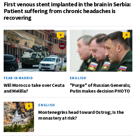
First venous stent implanted in the brain in Serbia:
Patient suffering from chronic headaches is
recovering
0
0
FEAR IN MADRID
ENGLISH
Will Morocco take over Ceuta
"Purge" of Russian Generals;
and Melilla?
Putin makes decision PHOTO
ENGLISH
0
Montenegrins head toward Ostrog; Is the
monastery at risk?