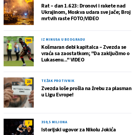
Rat – dan 1.623: Dronovi i rakete nad
Ukrajinom, Moskva udara sve jače; Broj
mrtvih raste FOTO/VIDEO
IZ MINUSA U BEOGRADU
365
Košmaran debi kapitalca – Zvezda se
vraća sa zaostatkom; "Da zaključimo o
Lukasenu..." VIDEO
TEŽAK PROTIVNIK
23
Zvezda loše prošla na žrebu za plasman
u Ligu Evrope!
359,5 MILIONA
7
Istorijski ugovor za Nikolu Jokića