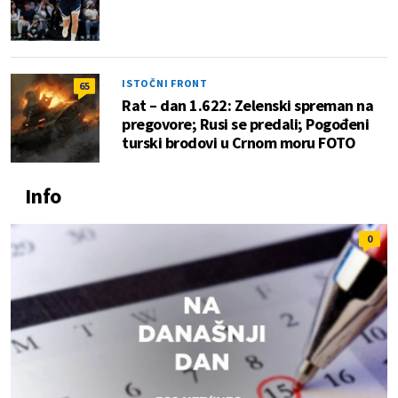
ISTOČNI FRONT
65
Rat – dan 1.622: Zelenski spreman na
pregovore; Rusi se predali; Pogođeni
turski brodovi u Crnom moru FOTO
Info
0