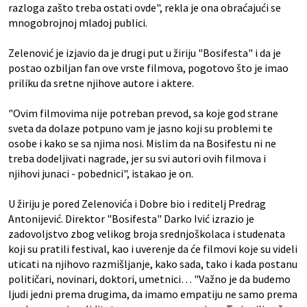
razloga zašto treba ostati ovde", rekla je ona obraćajući se
mnogobrojnoj mladoj publici.
Zelenović je izjavio da je drugi put u žiriju "Bosifesta" i da je
postao ozbiljan fan ove vrste filmova, pogotovo što je imao
priliku da sretne njihove autore i aktere.
"Ovim filmovima nije potreban prevod, sa koje god strane
sveta da dolaze potpuno vam je jasno koji su problemi te
osobe i kako se sa njima nosi. Mislim da na Bosifestu ni ne
treba dodeljivati nagrade, jer su svi autori ovih filmova i
njihovi junaci - pobednici", istakao je on.
U žiriju je pored Zelenovića i Dobre bio i reditelj Predrag
Antonijević. Direktor "Bosifesta" Darko Ivić izrazio je
zadovoljstvo zbog velikog broja srednjoškolaca i studenata
koji su pratili festival, kao i uverenje da će filmovi koje su videli
uticati na njihovo razmišljanje, kako sada, tako i kada postanu
političari, novinari, doktori, umetnici… "Važno je da budemo
ljudi jedni prema drugima, da imamo empatiju ne samo prema