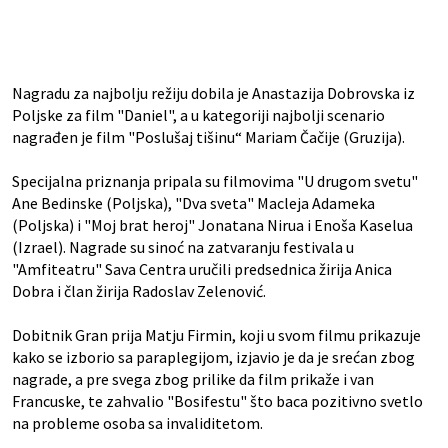
Nagradu za najbolju režiju dobila je Anastazija Dobrovska iz
Poljske za film "Daniel", a u kategoriji najbolji scenario
nagrađen je film "Poslušaj tišinu“ Mariam Čačije (Gruzija).
Specijalna priznanja pripala su filmovima "U drugom svetu"
Ane Bedinske (Poljska), "Dva sveta" Macleja Adameka
(Poljska) i "Moj brat heroj" Jonatana Nirua i Enoša Kaselua
(Izrael). Nagrade su sinoć na zatvaranju festivala u
"Amfiteatru" Sava Centra uručili predsednica žirija Anica
Dobra i član žirija Radoslav Zelenović.
Dobitnik Gran prija Matju Firmin, koji u svom filmu prikazuje
kako se izborio sa paraplegijom, izjavio je da je srećan zbog
nagrade, a pre svega zbog prilike da film prikaže i van
Francuske, te zahvalio "Bosifestu" što baca pozitivno svetlo
na probleme osoba sa invaliditetom.