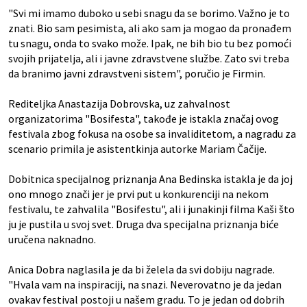
"Svi mi imamo duboko u sebi snagu da se borimo. Važno je to
znati. Bio sam pesimista, ali ako sam ja mogao da pronađem
tu snagu, onda to svako može. Ipak, ne bih bio tu bez pomoći
svojih prijatelja, ali i javne zdravstvene službe. Zato svi treba
da branimo javni zdravstveni sistem", poručio je Firmin.
Rediteljka Anastazija Dobrovska, uz zahvalnost
organizatorima "Bosifesta", takođe je istakla značaj ovog
festivala zbog fokusa na osobe sa invaliditetom, a nagradu za
scenario primila je asistentkinja autorke Mariam Čačije.
Dobitnica specijalnog priznanja Ana Bedinska istakla je da joj
ono mnogo znači jer je prvi put u konkurenciji na nekom
festivalu, te zahvalila "Bosifestu", ali i junakinji filma Kaši što
ju je pustila u svoj svet. Druga dva specijalna priznanja biće
uručena naknadno.
Anica Dobra naglasila je da bi želela da svi dobiju nagrade.
"Hvala vam na inspiraciji, na snazi. Neverovatno je da jedan
ovakav festival postoji u našem gradu. To je jedan od dobrih