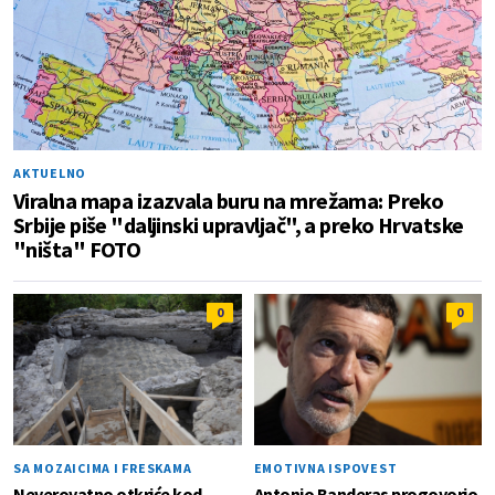
AKTUELNO
Viralna mapa izazvala buru na mrežama: Preko
Srbije piše "daljinski upravljač", a preko Hrvatske
"ništa" FOTO
0
0
SA MOZAICIMA I FRESKAMA
EMOTIVNA ISPOVEST
Neverovatno otkriće kod
Antonio Banderas progovorio