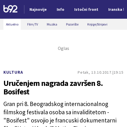
Najnovije
Info
Istočni front
Iranska kr
Nova vest
Aktuelno
Film/TV
Muzika
Pozorište
Knjige/Stripovi
KULTURA
Petak, 13.10.2017.
19:15
Uručenjem nagrada završen 8.
Bosifest
Gran pri 8. Beogradskog internacionalnog
filmskog festivala osoba sa invaliditetom -
"Bosifest" osvojio je francuski dokumentarni