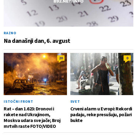
RAZNO
Na današnji dan, 6. avgust
20
0
ISTOČNI FRONT
SVET
Rat – dan 1.623: Dronovi i
Crveni alarm u Evropi: Rekordi
rakete nad Ukrajinom,
padaju, reke presušuju, požari
Moskva udara sve jače; Broj
bukte
mrtvih raste FOTO/VIDEO