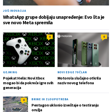
JOŠ INOVACIJA
WhatsApp grupe dobijaju unapređenje: Evo šta je
sve novo Meta spremila
0
0
GEJMING
NOVI EDGE 70 ČLAN
Pojekat Helix: Novi Xbox
Motorola slučajno otkrila
mogao bi da pokreće igre svih
naziv novog telefona
generacija
BRINE IH ZLOUPOTREBA
0
Pentagon uklonio izveštaje o testiranju
oružja