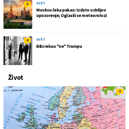
SVET
0
Moskvu čeka pakao: Izdato ozbiljno
upozorenje; Oglasili se meteorolozi
SVET
0
Bibi rekao "ne" Trampu
Život
0