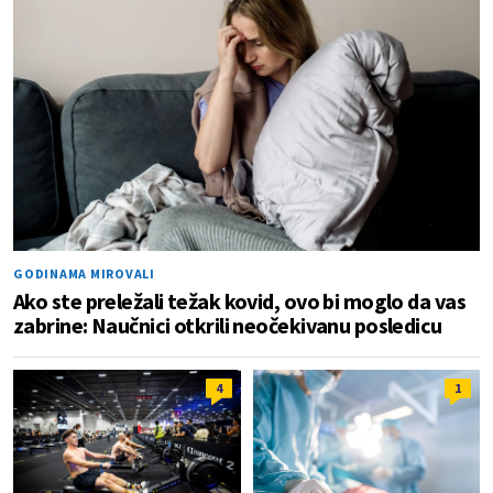
GODINAMA MIROVALI
Ako ste preležali težak kovid, ovo bi moglo da vas
zabrine: Naučnici otkrili neočekivanu posledicu
4
1