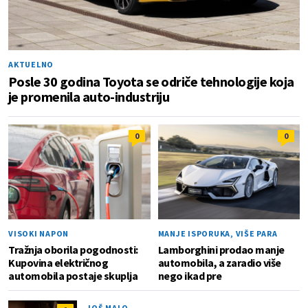
AKTUELNO
Posle 30 godina Toyota se odriče tehnologije koja
je promenila auto-industriju
0
0
VISOKI NAPON
MANJE ISPORUKA, VIŠE PARA
Tražnja oborila pogodnosti:
Lamborghini prodao manje
Kupovina električnog
automobila, a zaradio više
automobila postaje skuplja
nego ikad pre
JOŠ MALO