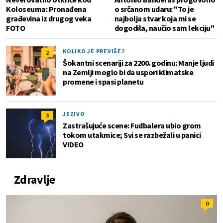
Koloseuma: Pronađena
o srčanom udaru: "To je
građevina iz drugog veka
najbolja stvar koja mi se
FOTO
dogodila, naučio sam lekciju"
KOLIKO JE PREVIŠE?
2
Šokantni scenariji za 2200. godinu: Manje ljudi
na Zemlji moglo bi da uspori klimatske
promene i spasi planetu
JEZIVO
3
Zastrašujuće scene: Fudbalera ubio grom
tokom utakmice; Svi se razbežali u panici
VIDEO
Zdravlje
0