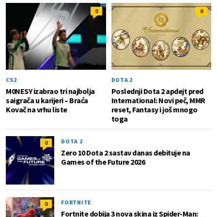
0
0
CS2
DOTA 2
M0NESY izabrao tri najbolja
Poslednji Dota 2 apdejt pred
saigrača u karijeri – Braća
International: Novi peč, MMR
Kovač na vrhu liste
reset, Fantasy i još mnogo
toga
DOTA 2
0
Zero 10 Dota 2 sastav danas debituje na
Games of the Future 2026
FORTNITE
0
Fortnite dobija 3 nova skina iz Spider-Man: