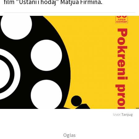
film "Ustani i hodaj" Matjua Firmina.
Izvor:
Tanjug