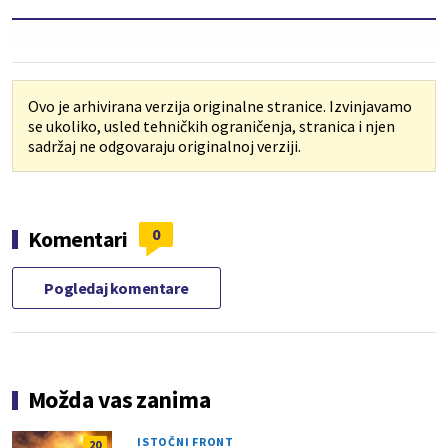
Ovo je arhivirana verzija originalne stranice. Izvinjavamo
se ukoliko, usled tehničkih ograničenja, stranica i njen
sadržaj ne odgovaraju originalnoj verziji.
0
Komentari
Pogledaj komentare
Možda vas zanima
ISTOČNI FRONT
20