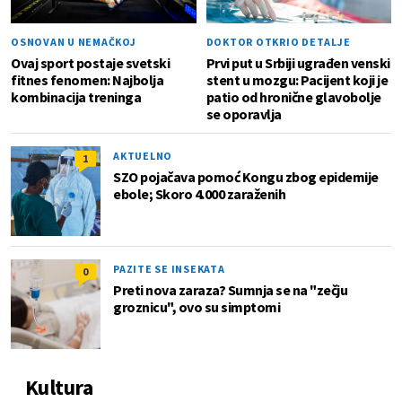
OSNOVAN U NEMAČKOJ
DOKTOR OTKRIO DETALJE
Ovaj sport postaje svetski
Prvi put u Srbiji ugrađen venski
fitnes fenomen: Najbolja
stent u mozgu: Pacijent koji je
kombinacija treninga
patio od hronične glavobolje
se oporavlja
AKTUELNO
1
SZO pojačava pomoć Kongu zbog epidemije
ebole; Skoro 4.000 zaraženih
PAZITE SE INSEKATA
0
Preti nova zaraza? Sumnja se na "zečju
groznicu", ovo su simptomi
Kultura