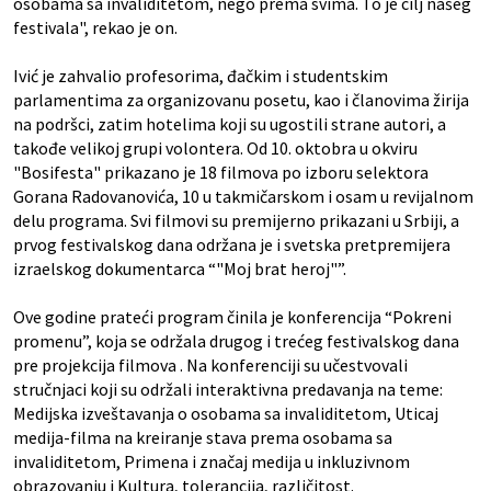
osobama sa invaliditetom, nego prema svima. To je cilj našeg
festivala", rekao je on.
Ivić je zahvalio profesorima, đačkim i studentskim
parlamentima za organizovanu posetu, kao i članovima žirija
na podršci, zatim hotelima koji su ugostili strane autori, a
takođe velikoj grupi volontera. Od 10. oktobra u okviru
"Bosifesta" prikazano je 18 filmova po izboru selektora
Gorana Radovanovića, 10 u takmičarskom i osam u revijalnom
delu programa. Svi filmovi su premijerno prikazani u Srbiji, a
prvog festivalskog dana održana je i svetska pretpremijera
izraelskog dokumentarca “"Moj brat heroj"”.
Ove godine prateći program činila je konferencija “Pokreni
promenu”, koja se održala drugog i trećeg festivalskog dana
pre projekcija filmova . Na konferenciji su učestvovali
stručnjaci koji su održali interaktivna predavanja na teme:
Medijska izveštavanja o osobama sa invaliditetom, Uticaj
medija-filma na kreiranje stava prema osobama sa
invaliditetom, Primena i značaj medija u inkluzivnom
obrazovanju i Kultura, tolerancija, različitost.