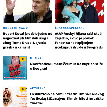
MNOGI NE ZNAJU
ČEKA NAS SPEKTAKL
Robert Duval je odbio jednu od
A$AP Rocky i Rijana zablistali
najpoznatijih filmskih uloga
zajedno, a ovo je povod:
zbog Toma Kruza: Najveća
Fanovi sa nestrpljenjem
greška u karijeri?
iščekuju da ih vide u Beogradu
MUZIKA
0
Novi festival umetničke muzike BupBap stiže
u Beograd
AKTUELNO
0
Ekskluzivno na Zemun festu: Film sa Kanskog
festivala; Stižu najveći filmski hitovi i muzičke
zvezde!