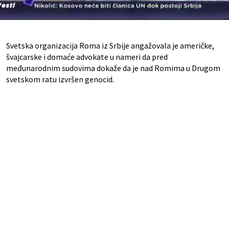
Svetska organizacija Roma iz Srbije angažovala je američke,
švajcarske i domaće advokate u nameri da pred
međunarodnim sudovima dokaže da je nad Romima u Drugom
svetskom ratu izvršen genocid.