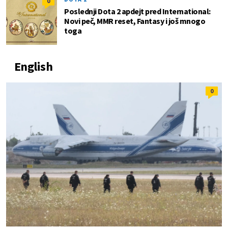
0
Poslednji Dota 2 apdejt pred International:
Novi peč, MMR reset, Fantasy i još mnogo
toga
English
0