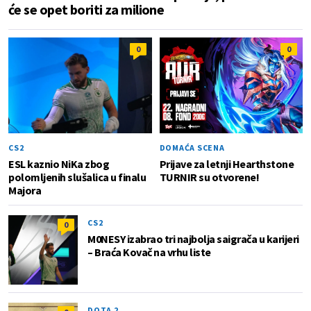
će se opet boriti za milione
0
0
CS2
DOMAĆA SCENA
ESL kaznio NiKa zbog
Prijave za letnji Hearthstone
polomljenih slušalica u finalu
TURNIR su otvorene!
Majora
CS2
0
M0NESY izabrao tri najbolja saigrača u karijeri
– Braća Kovač na vrhu liste
DOTA 2