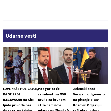
Udarne vesti
LOVE NAŠE POLICAJCE,
Podgorica će
Zelenski pred
DA SE SRBI
sarađivati sa OVK!
Vučićem odgovorio
ISELJAVAJU: Na KiM
Bruka za brukom -
na pitanje o tzv.
ljude privode bez
stiže nam novi
Kosovu: Odjekuju
dokaza, na tajnim
udarac od "braće":
reči ukrajinskog