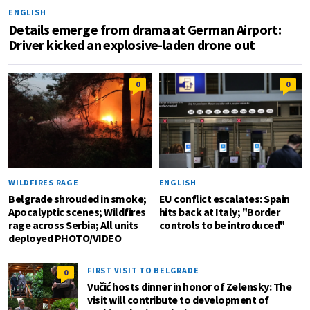
ENGLISH
Details emerge from drama at German Airport:
Driver kicked an explosive-laden drone out
0
0
WILDFIRES RAGE
ENGLISH
Belgrade shrouded in smoke;
EU conflict escalates: Spain
Apocalyptic scenes; Wildfires
hits back at Italy; "Border
rage across Serbia; All units
controls to be introduced"
deployed PHOTO/VIDEO
FIRST VISIT TO BELGRADE
0
Vučić hosts dinner in honor of Zelensky: The
visit will contribute to development of