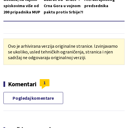
spiskovima više od
Crna Gora u vojnom
predsednika
200 pripadnika MUP
paktu protiv Srbije?!
Ovo je arhivirana verzija originalne stranice. Izvinjavamo
se ukoliko, usled tehničkih ograničenja, stranica i njen
sadržaj ne odgovaraju originalnoj verziji.
1
Komentari
Pogledaj komentare