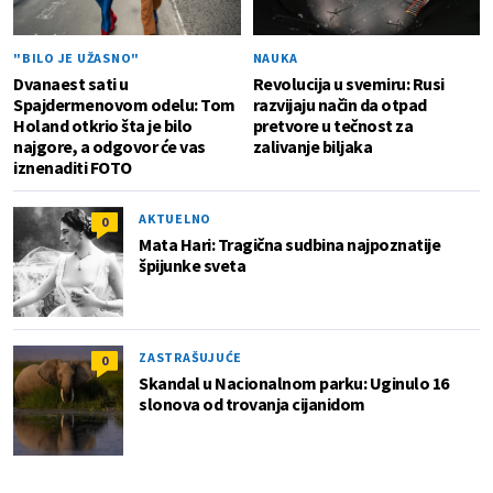
"BILO JE UŽASNO"
NAUKA
Dvanaest sati u
Revolucija u svemiru: Rusi
Spajdermenovom odelu: Tom
razvijaju način da otpad
Holand otkrio šta je bilo
pretvore u tečnost za
najgore, a odgovor će vas
zalivanje biljaka
iznenaditi FOTO
AKTUELNO
0
Mata Hari: Tragična sudbina najpoznatije
špijunke sveta
ZASTRAŠUJUĆE
0
Skandal u Nacionalnom parku: Uginulo 16
slonova od trovanja cijanidom