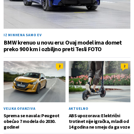
IZ MINHENA SAMO EV
BMW krenuo u novu eru: Ovaj model ima domet
preko 900 km i ozbiljno preti Tesli FOTO
2
2
VELIKA OFANZIVA
AKTUELNO
Sprema se navala: Peugeot
ABS upozorava: Električni
obećao 7 modela do 2030.
trotinet nije igračka, mlađi od
godine!
14 godina ne smeju da ga voze