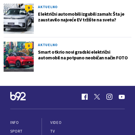
AKTUELNO
9
Električni automobili izgubili zamah: Šta je
zaustavilo najveće EV tržište na svetu?
AKTUELNO
0
Smart otkrio novi gradski električni
automobil na potpuno neobičan način FOTO
INFO
VIDEO
SPORT
TV