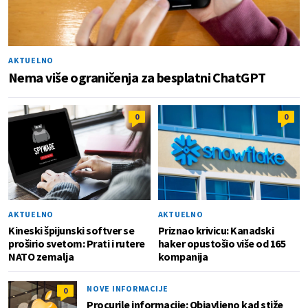
AKTUELNO
Nema više ograničenja za besplatni ChatGPT
0
0
AKTUELNO
AKTUELNO
Kineski špijunski softver se
Priznao krivicu: Kanadski
proširio svetom: Prati i rutere
haker opustošio više od 165
NATO zemalja
kompanija
NOVE INFORMACIJE
0
Procurile informacije: Objavljeno kad stiže