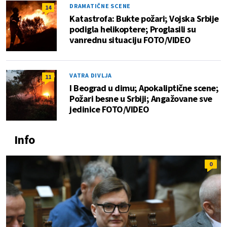
DRAMATIČNE SCENE
14
Katastrofa: Bukte požari; Vojska Srbije
podigla helikoptere; Proglasili su
vanrednu situaciju FOTO/VIDEO
VATRA DIVLJA
11
I Beograd u dimu; Apokaliptične scene;
Požari besne u Srbiji; Angažovane sve
jedinice FOTO/VIDEO
Info
0