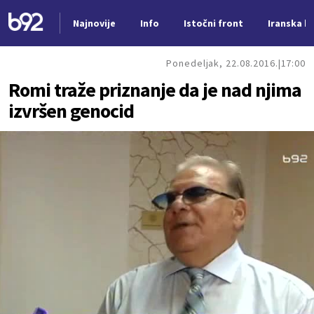
Najnovije
Info
Istočni front
Iranska kr
Nova vest
Ponedeljak, 22.08.2016.
17:00
Romi traže priznanje da je nad njima
izvršen genocid