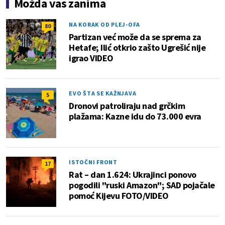
Možda vas zanima
NA KORAK OD PLEJ-OFA
80
Partizan već može da se sprema za
Hetafe; Ilić otkrio zašto Ugrešić nije
igrao VIDEO
EVO ŠTA SE KAŽNJAVA
5
Dronovi patroliraju nad grčkim
plažama: Kazne idu do 73.000 evra
ISTOČNI FRONT
17
Rat – dan 1.624: Ukrajinci ponovo
pogodili "ruski Amazon"; SAD pojačale
pomoć Kijevu FOTO/VIDEO