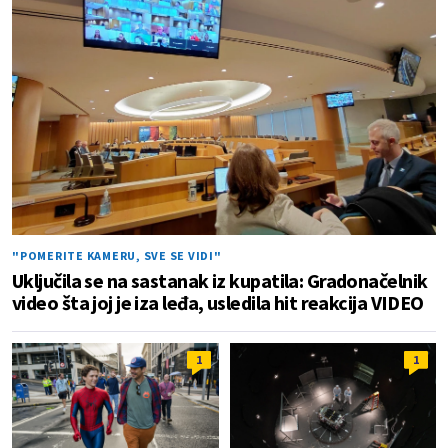
"POMERITE KAMERU, SVE SE VIDI"
Uključila se na sastanak iz kupatila: Gradonačelnik
video šta joj je iza leđa, usledila hit reakcija VIDEO
1
1