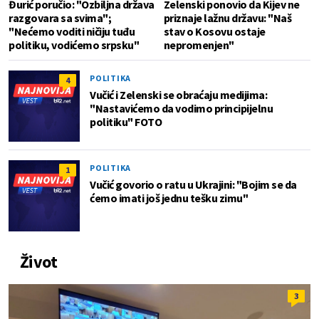
Đurić poručio: "Ozbiljna država
Zelenski ponovio da Kijev ne
razgovara sa svima";
priznaje lažnu državu: "Naš
"Nećemo voditi ničiju tuđu
stav o Kosovu ostaje
politiku, vodićemo srpsku"
nepromenjen"
POLITIKA
4
Vučić i Zelenski se obraćaju medijima:
"Nastavićemo da vodimo principijelnu
politiku" FOTO
POLITIKA
1
Vučić govorio o ratu u Ukrajini: "Bojim se da
ćemo imati još jednu tešku zimu"
Život
3