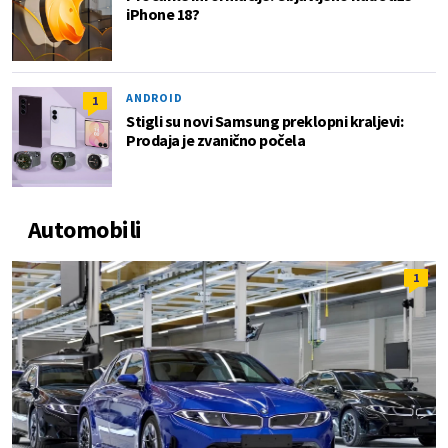
iPhone 18?
ANDROID
1
Stigli su novi Samsung preklopni kraljevi:
Prodaja je zvanično počela
Automobili
1