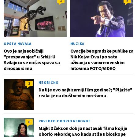
2
5
OPŠTA NAVALA
MUZIKA
Ovo je najneobičniji
Ovacije beogradske publike za
"prespavanjac" u Srbiji: U
Nik Kejva: Dva i po sata
Svilajncu se noćas spava sa
uživanja u vanvremenskim
dinosaursima
hitovima FOTO/VIDEO
NEOBIČNO
2
Da li je ovo najbizarniji film godine?; "Pljušte"
reakcije na društvenim mrežama
PRVI DEO OBORIO REKORDE
0
Majkl Džekson dobija nastavak filma koji je
oborio rekorde; Evo kada stiže u bioskope