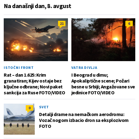
Na današnji dan, 8. avgust
21
6
ISTOČNI FRONT
VATRA DIVLJA
Rat – dan 1.625: Krim
I Beograd u dimu;
granatiran; Kijev ostaje bez
Apokaliptične scene; Požari
ključne odbrane; Novi paket
besne u Srbiji; Angažovane sve
sankcija za Ruse FOTO/VIDEO
jedinice FOTO/VIDEO
SVET
0
Detalji drame na nemačkom aerodromu:
Vozač nogom izbacio dron sa eksplozivom
FOTO