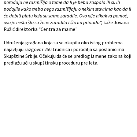
porođaja ne razmišlja o tome da li je beba zaspala ili su ih
podojile kako treba nego razmišljaju o nekim stavrima kao da li
će dobiti platu koju su same zaradile. Ovo nije nikakva pomoć,
ovo je nešto što su žene zaradila i što im pripada",
kaže Jovana
Ružić direktorka "Centra za mame"
Udruženja građana koja su se okupila oko istog problema
najavljuju razgovor 250 trudnica i porodilja sa poslanicima
Skupštine Srbije. Očekuju da će se predlog izmene zakona koji
predlažu ući u skupštinsku proceduru pre leta.