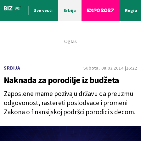
Sve vesti
Srbija
Region
Nova vest
SRBIJA
Subota, 08.03.2014.
16:22
Naknada za porodilje iz budžeta
Zaposlene mame pozivaju državu da preuzmu
odgovonost, rastereti poslodvace i promeni
Zakona o finansijskoj podršci porodici s decom.