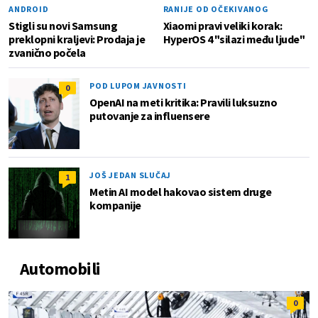
ANDROID
RANIJE OD OČEKIVANOG
Stigli su novi Samsung
Xiaomi pravi veliki korak:
preklopni kraljevi: Prodaja je
HyperOS 4 "silazi među ljude"
zvanično počela
POD LUPOM JAVNOSTI
0
OpenAI na meti kritika: Pravili luksuzno
putovanje za influensere
JOŠ JEDAN SLUČAJ
1
Metin AI model hakovao sistem druge
kompanije
Automobili
0