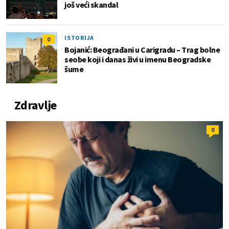
još veći skandal
ISTORIJA
0
Bojanić: Beograđani u Carigradu – Тrag bolne
seobe koji i danas živi u imenu Beogradske
šume
Zdravlje
0