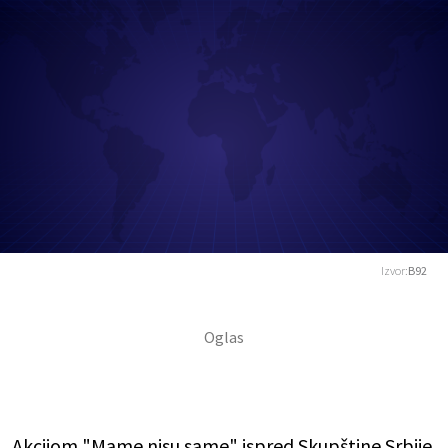
Izvor:
B92
Akcijom "Mame nisu same" ispred Skupštine Srbije