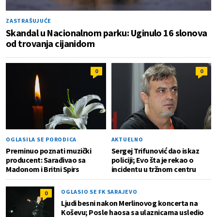
ZASTRAŠUJUĆE
Skandal u Nacionalnom parku: Uginulo 16 slonova
od trovanja cijanidom
0
0
OGLASILA SE PORODICA
AKTUELNO
Preminuo poznati muzički
Sergej Trifunović dao iskaz
producent: Sarađivao sa
policiji; Evo šta je rekao o
Madonom i Britni Spirs
incidentu u tržnom centru
OGLASIO SE FK SARAJEVO
0
Ljudi besni nakon Merlinovog koncerta na
Koševu; Posle haosa sa ulaznicama usledio