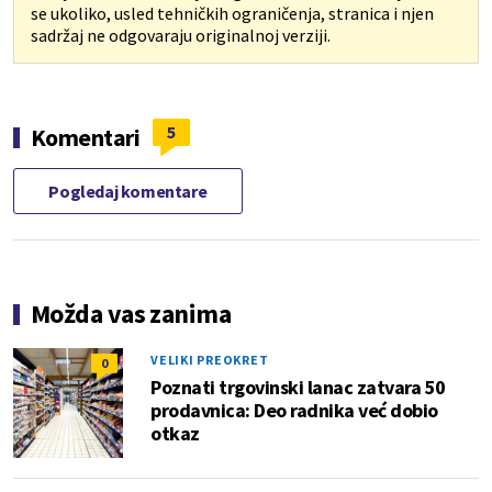
se ukoliko, usled tehničkih ograničenja, stranica i njen
sadržaj ne odgovaraju originalnoj verziji.
5
Komentari
Pogledaj komentare
Možda vas zanima
VELIKI PREOKRET
0
Poznati trgovinski lanac zatvara 50
prodavnica: Deo radnika već dobio
otkaz