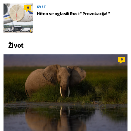
SVET
0
Hitno se oglasili Rusi: "Provokacija!"
Život
0