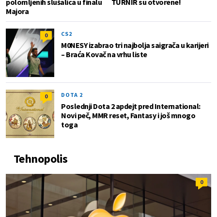
polomljenih slušalica u finalu
TURNIR su otvorene!
Majora
CS2
0
M0NESY izabrao tri najbolja saigrača u karijeri
– Braća Kovač na vrhu liste
DOTA 2
0
Poslednji Dota 2 apdejt pred International:
Novi peč, MMR reset, Fantasy i još mnogo
toga
Tehnopolis
0