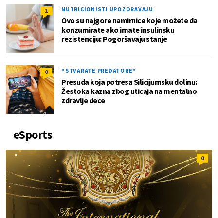
NUTRICIONISTI UPOZORAVAJU
1
Ovo su najgore namirnice koje možete da
konzumirate ako imate insulinsku
rezistenciju: Pogoršavaju stanje
"STVARATE PREDATORE"
0
Presuda koja potresa Silicijumsku dolinu:
Žestoka kazna zbog uticaja na mentalno
zdravlje dece
eSports
0