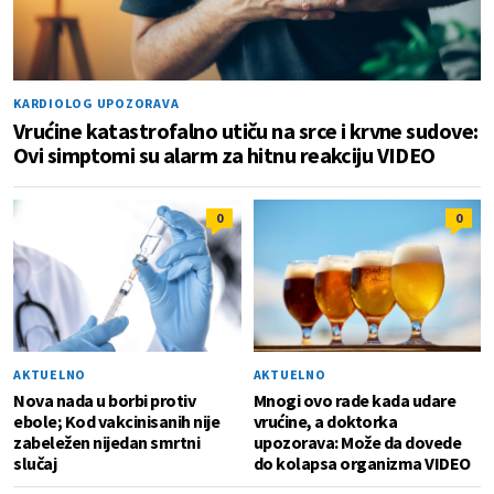
KARDIOLOG UPOZORAVA
Vrućine katastrofalno utiču na srce i krvne sudove:
Ovi simptomi su alarm za hitnu reakciju VIDEO
0
0
AKTUELNO
AKTUELNO
Nova nada u borbi protiv
Mnogi ovo rade kada udare
ebole; Kod vakcinisanih nije
vrućine, a doktorka
zabeležen nijedan smrtni
upozorava: Može da dovede
slučaj
do kolapsa organizma VIDEO