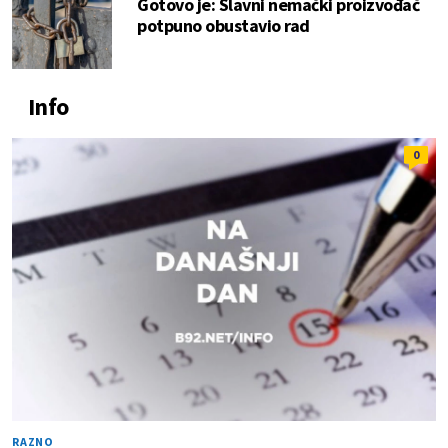
Gotovo je: Slavni nemački proizvođač
potpuno obustavio rad
Info
0
RAZNO