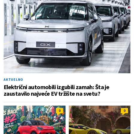
AKTUELNO
Električni automobili izgubili zamah: Šta je
zaustavilo najveće EV tržište na svetu?
0
0