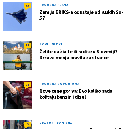
PROMENA PLANA
33
Zemlja BRIKS-a odustaje od ruskih Su-
57
NOVI USLOVI
11
Želite da živite ili radite u Sloveniji?
Država menja pravila za strance
PROMENA NA PUMPAMA
27
Nove cene goriva: Evo koliko sada
koštaju benzin i dizel
KRAJ VELIKOG SNA
6