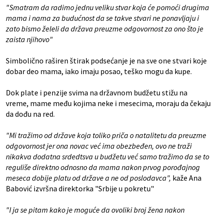
"Smatram da radimo jednu veliku stvar koja će pomoći drugima
mama i nama za budućnost da se takve stvari ne ponavljaju i
zato bismo želeli da država preuzme odgovornost za ono što je
zaista njihovo"
Simbolično raširen štirak podsećanje je na sve one stvari koje
dobar deo mama, iako imaju posao, teško mogu da kupe.
Dok plate i penzije svima na državnom budžetu stižu na
vreme, mame među kojima neke i mesecima, moraju da čekaju
da dođu na red.
"Mi tražimo od države koja toliko priča o natalitetu da preuzme
odgovornost jer ona novac već ima obezbeđen, ovo ne traži
nikakva dodatna srdedtsva u budžetu već samo tražimo da se to
reguliše direktno odnosno da mama nakon prvog porođajnog
meseca dobije platu od države a ne od poslodavca",
kaže Ana
Babović izvršna direktorka "Srbije u pokretu"
"I ja se pitam kako je moguće da ovoliki broj žena nakon