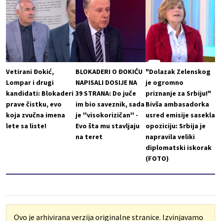
Vetirani Đokić,
BLOKADERI O ĐOKIĆU
"Dolazak Zelenskog
Lompar i drugi
NAPISALI DOSIJE NA
je ogromno
kandidati: Blokaderi
39 STRANA: Do juče
priznanje za Srbiju!"
prave čistku, evo
im bio saveznik, sada
Bivša ambasadorka
koja zvučna imena
je ''visokorizičan'' -
usred emisije sasekla
lete sa liste!
Evo šta mu stavljaju
opoziciju: Srbija je
na teret
napravila veliki
diplomatski iskorak
(FOTO)
Ovo je arhivirana verzija originalne stranice. Izvinjavamo