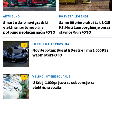
AKTUELNO
POSVETA LEGENDI
Smart otkrio novi gradski
Samo 99 primeraka i čak 1.015
električni automobil na
KS: Novi Lamborghini je omaž
potpuno neobičan način FOTO
slavnoj Miuri FOTO
LUKSUZ NA TOČKOVIMA
0
Novi lepotan: Bugatti Destrier ima 1.500 KS i
W16 motor FOTO
VELIKO INTERESOVANJE
0
U Srbiji 1.000 prijava za subvencije za
električna vozila