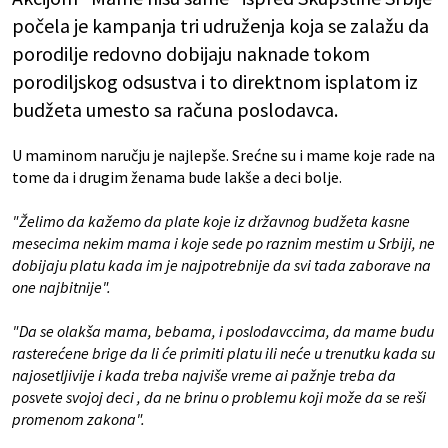
počela je kampanja tri udruženja koja se zalažu da
porodilje redovno dobijaju naknade tokom
porodiljskog odsustva i to direktnom isplatom iz
budžeta umesto sa računa poslodavca.
U maminom naručju je najlepše. Srećne su i mame koje rade na
tome da i drugim ženama bude lakše a deci bolje.
"Želimo da kažemo da plate koje iz državnog budžeta kasne
mesecima nekim mama i koje sede po raznim mestim u Srbiji, ne
dobijaju platu kada im je najpotrebnije da svi tada zaborave na
one najbitnije".
"Da se olakša mama, bebama, i poslodavccima, da mame budu
rasterećene brige da li će primiti platu ili neće u trenutku kada su
najosetljivije i kada treba najviše vreme ai pažnje treba da
posvete svojoj deci , da ne brinu o problemu koji može da se reši
promenom zakona".