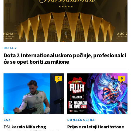
DOTA 2
Dota 2 International uskoro počinje, profesionalci
će se opet boriti za milione
0
0
CS2
DOMAĆA SCENA
ESL kaznio NiKa zbog
Prijave za letnji Hearthstone