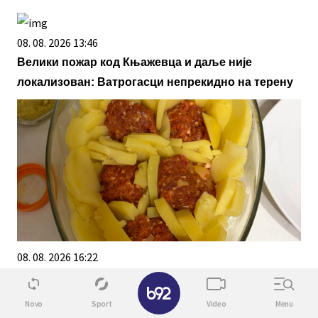
08. 08. 2026 13:46
Велики пожар код Књажевца и даље није
локализован: Ватрогасци непрекидно на терену
08. 08. 2026 16:22
"Ћуфте у затвору": Ручак у којем ћете сигурно
✕
уживати!
Novo
Sport
Video
Menu