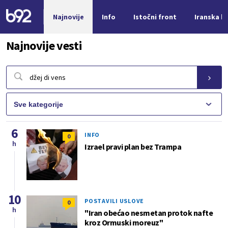
Najnovije
Info
Istočni front
Iranska kr
Nova vest
Najnovije vesti
6
INFO
0
h
Izrael pravi plan bez Trampa
10
POSTAVILI USLOVE
0
h
"Iran obećao nesmetan protok nafte
kroz Ormuski moreuz"