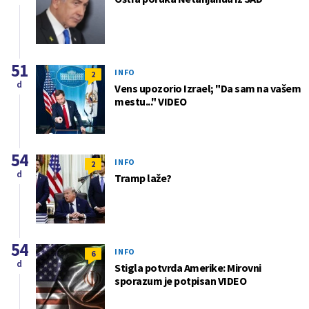
51
INFO
2
d
Vens upozorio Izrael; "Da sam na vašem
mestu..." VIDEO
54
INFO
2
d
Tramp laže?
54
INFO
6
d
Stigla potvrda Amerike: Mirovni
sporazum je potpisan VIDEO