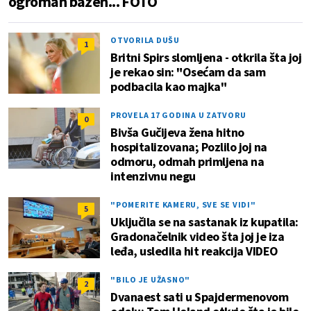
ogroman bazen... FOTO
OTVORILA DUŠU
1
Britni Spirs slomljena - otkrila šta joj
je rekao sin: "Osećam da sam
podbacila kao majka"
PROVELA 17 GODINA U ZATVORU
0
Bivša Gučijeva žena hitno
hospitalizovana; Pozlilo joj na
odmoru, odmah primljena na
intenzivnu negu
"POMERITE KAMERU, SVE SE VIDI"
5
Uključila se na sastanak iz kupatila:
Gradonačelnik video šta joj je iza
leđa, usledila hit reakcija VIDEO
"BILO JE UŽASNO"
2
Dvanaest sati u Spajdermenovom