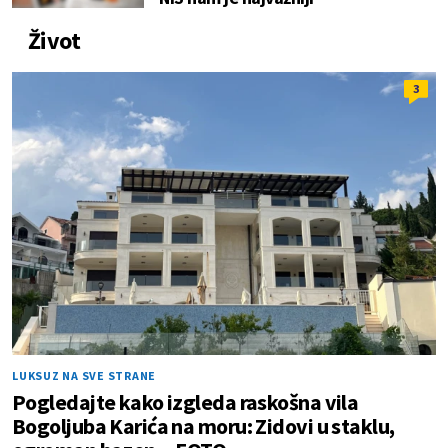
Život
3
LUKSUZ NA SVE STRANE
Pogledajte kako izgleda raskošna vila
Bogoljuba Karića na moru: Zidovi u staklu,