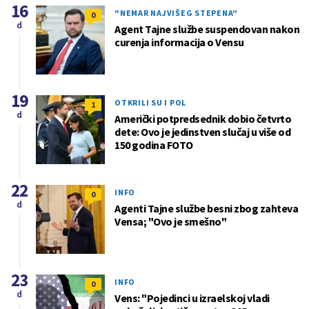
16
"NEMAR NAJVIŠEG STEPENA"
0
d
Agent Tajne službe suspendovan nakon
curenja informacija o Vensu
19
OTKRILI SU I POL
1
d
Američki potpredsednik dobio četvrto
dete: Ovo je jedinstven slučaj u više od
150 godina FOTO
22
INFO
0
d
Agenti Tajne službe besni zbog zahteva
Vensa; "Ovo je smešno"
23
INFO
0
d
Vens: "Pojedinci u izraelskoj vladi