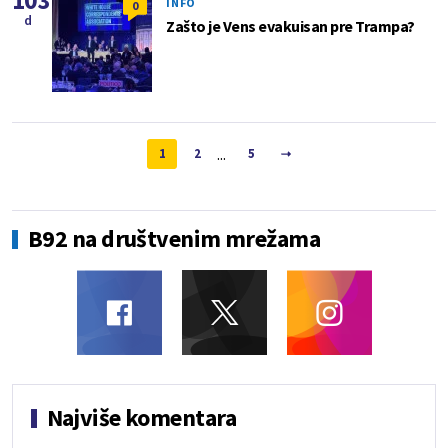
103
INFO
0
d
Zašto je Vens evakuisan pre Trampa?
...
1
2
5
B92 na društvenim mrežama
Najviše komentara