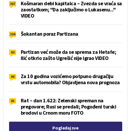
Košmaran debi kapitalca – Zvezda se vraća sa
367
zaostatkom; "Da zaključimo o Lukasenu..."
VIDEO
Šokantan poraz Partizana
104
Partizan već može da se sprema za Hetafe;
80
Ilić otkrio zašto Ugrešić nije igrao VIDEO
Za 10 godina vozićemo potpuno drugačiju
66
vrstu automobila? Objavljena nova prognoza
Rat – dan 1.622: Zelenski spreman na
65
pregovore; Rusi se predali; Pogođeni turski
brodovi u Crnom moru FOTO
Pogledaj sve