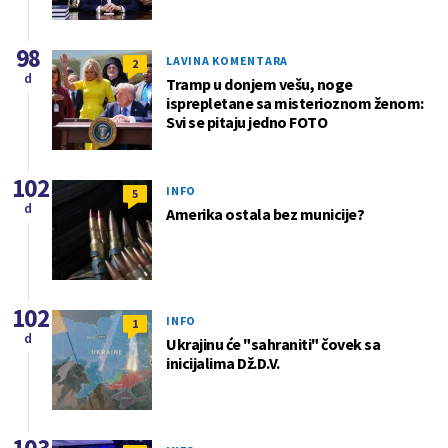
98
LAVINA KOMENTARA
2
d
Tramp u donjem vešu, noge
isprepletane sa misterioznom ženom:
Svi se pitaju jedno FOTO
102
INFO
5
d
Amerika ostala bez municije?
102
INFO
1
d
Ukrajinu će "sahraniti" čovek sa
inicijalima Dž.D.V.