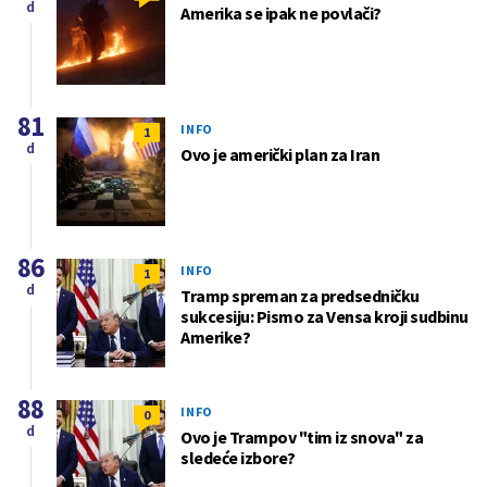
d
Amerika se ipak ne povlači?
81
INFO
1
d
Ovo je američki plan za Iran
86
INFO
1
d
Tramp spreman za predsedničku
sukcesiju: Pismo za Vensa kroji sudbinu
Amerike?
88
INFO
0
d
Ovo je Trampov "tim iz snova" za
sledeće izbore?