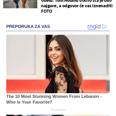
odelu: Tom Holand otkrio šta je bilo
najgore, a odgovor će vas iznenaditi
FOTO
PREPORUKA ZA VAS
The 10 Most Stunning Women From Lebanon -
Who Is Your Favorite?
Brainberries