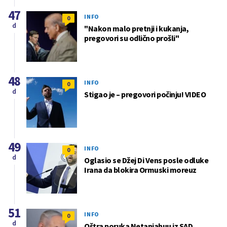
47
INFO
0
d
"Nakon malo pretnji i kukanja,
pregovori su odlično prošli"
48
INFO
0
d
Stigao je – pregovori počinju! VIDEO
49
INFO
0
d
Oglasio se Džej Di Vens posle odluke
Irana da blokira Ormuski moreuz
51
INFO
0
d
Oštra poruka Netanjahuu iz SAD