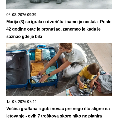
06. 08. 2026 09:39
Marija (3) se igrala u dvorištu i samo je nestala: Posle
42 godine otac je pronašao, zanemeo je kada je
saznao gde je bila
15. 07. 2026 07:44
Većina građana izgubi novac pre nego što stigne na
letovanje - ovih 7 troškova skoro niko ne planira