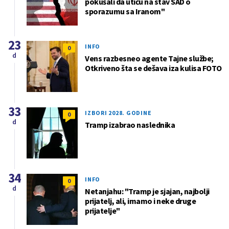
pokušali da utiču na stav SAD o
sporazumu sa Iranom"
23
INFO
0
d
Vens razbesneo agente Tajne službe;
Otkriveno šta se dešava iza kulisa FOTO
33
IZBORI 2028. GODINE
0
d
Tramp izabrao naslednika
34
INFO
0
d
Netanjahu: "Tramp je sjajan, najbolji
prijatelj, ali, imamo i neke druge
prijatelje"