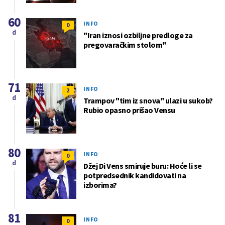
60
INFO
0
d
"Iran iznosi ozbiljne predloge za
pregovaračkim stolom"
71
INFO
2
d
Trampov "tim iz snova" ulazi u sukob?
Rubio opasno prišao Vensu
80
INFO
0
d
Džej Di Vens smiruje buru: Hoće li se
potpredsednik kandidovati na
izborima?
81
INFO
0