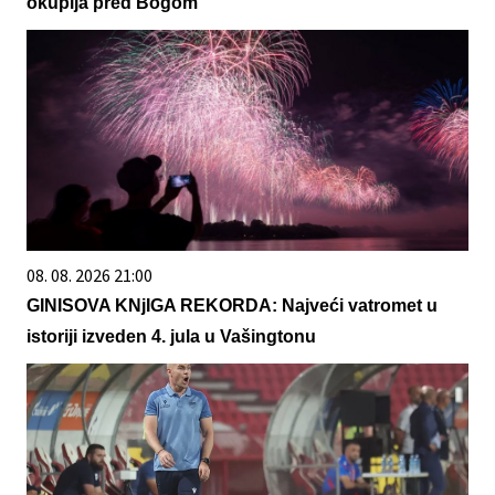
okuplja pred Bogom
08. 08. 2026 21:00
GINISOVA KNjIGA REKORDA: Najveći vatromet u
istoriji izveden 4. jula u Vašingtonu