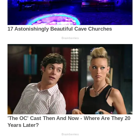
17 Astonishingly Beautiful Cave Churches
Brainberries
'The OC' Cast Then And Now - Where Are They 20
Years Later?
Brainberries