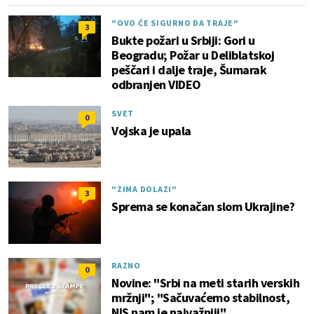
"OVO ĆE SIGURNO DA TRAJE"
3
Bukte požari u Srbiji: Gori u
Beogradu; Požar u Deliblatskoj
peščari i dalje traje, Šumarak
odbranjen VIDEO
SVET
0
Vojska je upala
"ZIMA DOLAZI"
3
Sprema se konačan slom Ukrajine?
RAZNO
0
Novine: "Srbi na meti starih verskih
mržnji"; "Sačuvaćemo stabilnost,
NIS nam je najvažniji"