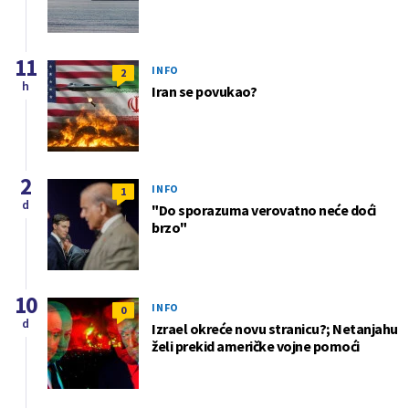
11
INFO
2
h
Iran se povukao?
2
INFO
1
d
"Do sporazuma verovatno neće doći
brzo"
10
INFO
0
d
Izrael okreće novu stranicu?; Netanjahu
želi prekid američke vojne pomoći