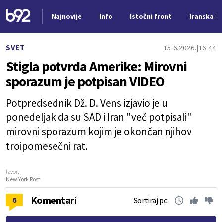
Najnovije
Info
Istočni front
Iranska kr
Nova vest
SVET
15.6.2026.
16:44
Stigla potvrda Amerike: Mirovni
sporazum je potpisan VIDEO
Potpredsednik Dž. D. Vens izjavio je u
ponedeljak da su SAD i Iran "već potpisali"
mirovni sporazum kojim je okončan njihov
troipomesečni rat.
Izvor:
New York Post
Komentari
6
Sortiraj po: