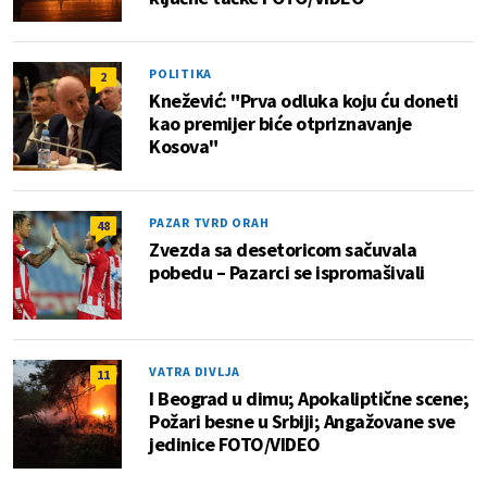
POLITIKA
2
Knežević: "Prva odluka koju ću doneti
kao premijer biće otpriznavanje
Kosova"
PAZAR TVRD ORAH
48
Zvezda sa desetoricom sačuvala
pobedu – Pazarci se ispromašivali
VATRA DIVLJA
11
I Beograd u dimu; Apokaliptične scene;
Požari besne u Srbiji; Angažovane sve
jedinice FOTO/VIDEO