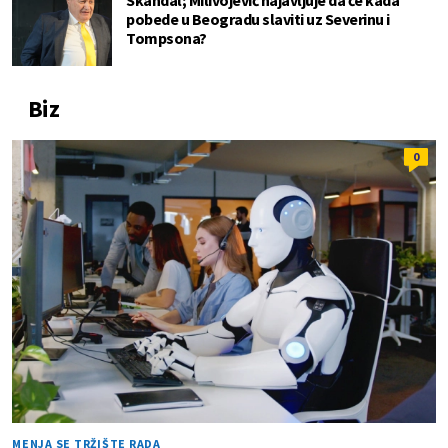
Skandal; Milivojević najavljuje da će kada
pobede u Beogradu slaviti uz Severinu i
Tompsona?
Biz
0
MENJA SE TRŽIŠTE RADA