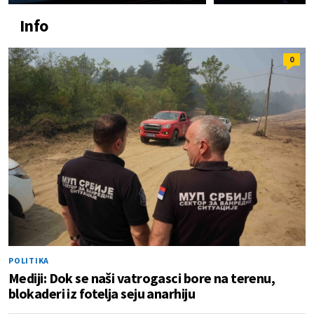
Info
0
POLITIKA
Mediji: Dok se naši vatrogasci bore na terenu,
blokaderi iz fotelja seju anarhiju