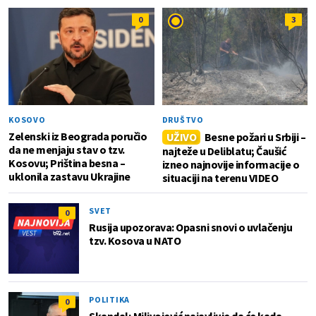
0
3
KOSOVO
DRUŠTVO
Zelenski iz Beograda poručio
UŽIVO
Besne požari u Srbiji –
da ne menjaju stav o tzv.
najteže u Deliblatu; Čaušić
Kosovu; Priština besna –
izneo najnovije informacije o
uklonila zastavu Ukrajine
situaciji na terenu VIDEO
SVET
0
Rusija upozorava: Opasni snovi o uvlačenju
tzv. Kosova u NATO
POLITIKA
0