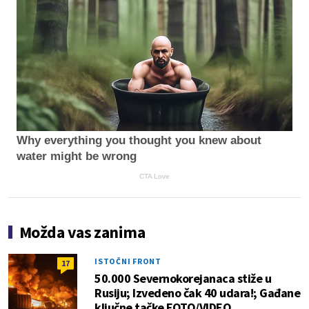
Why everything you thought you knew about
water might be wrong
CTA Love
Možda vas zanima
ISTOČNI FRONT
17
50.000 Severnokorejanaca stiže u
Rusiju; Izvedeno čak 40 udara!; Gađane
ključne tačke FOTO/VIDEO