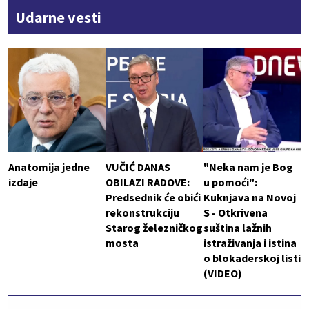
Udarne vesti
Anatomija jedne
VUČIĆ DANAS
"Neka nam je Bog
izdaje
OBILAZI RADOVE:
u pomoći":
Predsednik će obići
Kuknjava na Novoj
rekonstrukciju
S - Otkrivena
Starog železničkog
suština lažnih
mosta
istraživanja i istina
o blokaderskoj listi
(VIDEO)