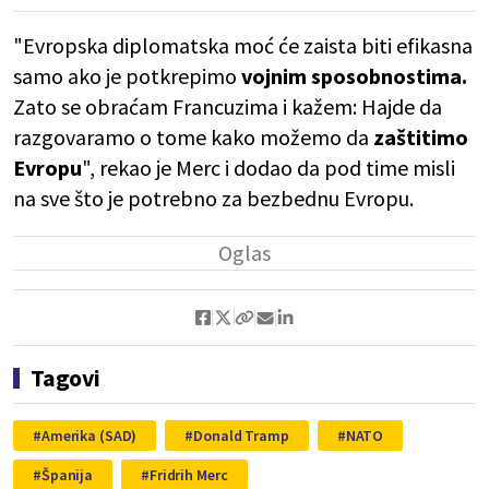
"Evropska diplomatska moć će zaista biti efikasna
samo ako je potkrepimo
vojnim sposobnostima.
Zato se obraćam Francuzima i kažem: Hajde da
razgovaramo o tome kako možemo da
zaštitimo
Evropu
", rekao je Merc i dodao da pod time misli
na sve što je potrebno za bezbednu Evropu.
Tagovi
Amerika (SAD)
Donald Tramp
NATO
Španija
Fridrih Merc