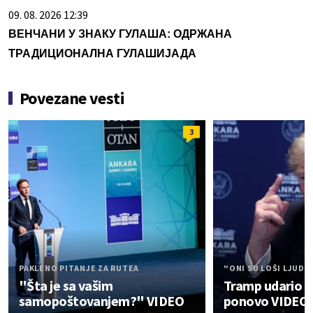
09. 08. 2026 12:39
ВЕНЧАНИ У ЗНАКУ ГУЛАША: ОДРЖАНА
ТРАДИЦИОНАЛНА ГУЛАШИЈАДА
Povezane vesti
3
PAKLENO PITANJE ZA RUTEA
"ONI SU LOŠI LJUDI
"Šta je sa vašim
Tramp udario n
samopoštovanjem?" VIDEO
ponovo VIDEO