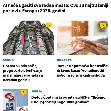
AI neće ugasiti sva radna mesta: Ovo su najtraženiji
poslovi u Evropi u 2026. godini
0
0
SRBIJA
NOVA ERA
Poznato kada počinju
Turska uz pomoć AI kontroliše
pregovori o utvrđivanju
državnu kasu: Pronađeno 36
minimalne cene rada za
miliona evra rizičnih rashoda
narednu godinu
SRBIJA
1
Đedović optimista po pitanju NIS-a: "Bićemo
u boljoj poziciji nego 2008. godine"