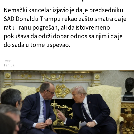
Nemački kancelar izjavio je da je predsedniku
SAD Donaldu Trampu rekao zašto smatra da je
rat u Iranu pogrešan, ali da istovremeno
pokušava da održi dobar odnos sa njim i da je
do sada u tome uspevao.
Izvor:
Tanjug