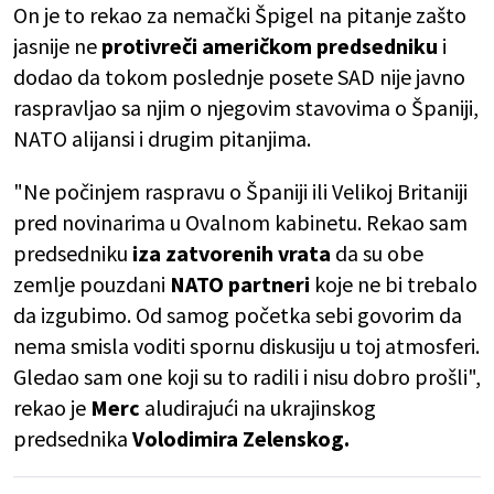
On je to rekao za nemački Špigel na pitanje zašto
jasnije ne
protivreči američkom predsedniku
i
dodao da tokom poslednje posete SAD nije javno
raspravljao sa njim o njegovim stavovima o Španiji,
NATO alijansi i drugim pitanjima.
"Ne počinjem raspravu o Španiji ili Velikoj Britaniji
pred novinarima u Ovalnom kabinetu. Rekao sam
predsedniku
iza zatvorenih vrata
da su obe
zemlje pouzdani
NATO partneri
koje ne bi trebalo
da izgubimo. Od samog početka sebi govorim da
nema smisla voditi spornu diskusiju u toj atmosferi.
Gledao sam one koji su to radili i nisu dobro prošli",
rekao je
Merc
aludirajući na ukrajinskog
predsednika
Volodimira Zelenskog.