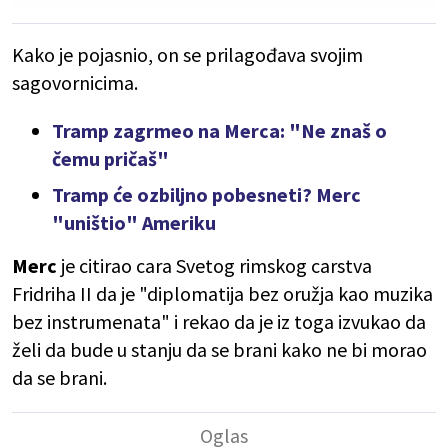
Kako je pojasnio, on se prilagođava svojim
sagovornicima.
Tramp zagrmeo na Merca: "Ne znaš o
čemu pričaš"
Tramp će ozbiljno pobesneti? Merc
"uništio" Ameriku
Merc
je citirao cara Svetog rimskog carstva
Fridriha II da je "diplomatija bez oružja kao muzika
bez instrumenata" i rekao da je iz toga izvukao da
želi da bude u stanju da se brani kako ne bi morao
da se brani.