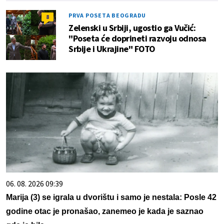
PRVA POSETA BEOGRADU
8
Zelenski u Srbiji, ugostio ga Vučić:
"Poseta će doprineti razvoju odnosa
Srbije i Ukrajine" FOTO
06. 08. 2026 09:39
Marija (3) se igrala u dvorištu i samo je nestala: Posle 42
godine otac je pronašao, zanemeo je kada je saznao