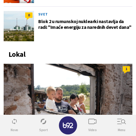
SVET
0
Blok 2 u rumunskoj nuklearki nastavlja da
radi: "Imaće energiju za narednih devet dana"
Lokal
1
✕
Novo
Sport
Video
Menu