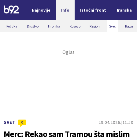
Najnovije
Info
Istočni front
Iranska kr
Nova vest
Politika
Društvo
Hronika
Kosovo
Region
Svet
Razno
SVET
29.04.2026.
11:50
0
Merc: Rekao sam Trampu šta mislim