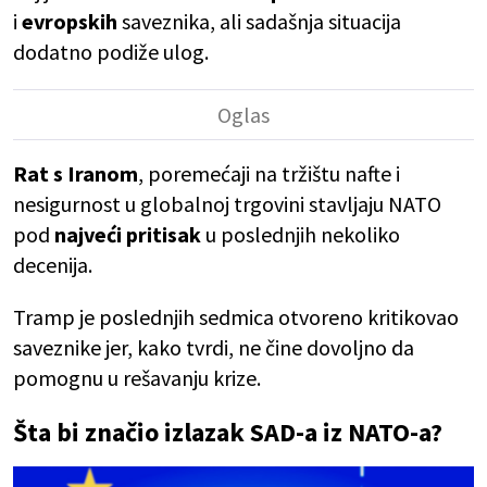
i
evropskih
saveznika, ali sadašnja situacija
dodatno podiže ulog.
Rat s Iranom
, poremećaji na tržištu nafte i
nesigurnost u globalnoj trgovini stavljaju NATO
pod
najveći pritisak
u poslednjih nekoliko
decenija.
Tramp je poslednjih sedmica otvoreno kritikovao
saveznike jer, kako tvrdi, ne čine dovoljno da
pomognu u rešavanju krize.
Šta bi značio izlazak SAD-a iz NATO-a?