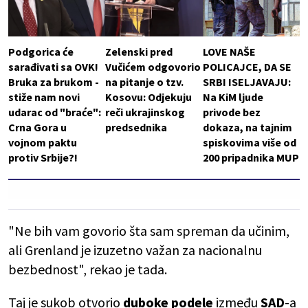
Podgorica će
Zelenski pred
LOVE NAŠE
sarađivati sa OVK!
Vučićem odgovorio
POLICAJCE, DA SE
Bruka za brukom -
na pitanje o tzv.
SRBI ISELJAVAJU:
stiže nam novi
Kosovu: Odjekuju
Na KiM ljude
udarac od "braće":
reči ukrajinskog
privode bez
Crna Gora u
predsednika
dokaza, na tajnim
vojnom paktu
spiskovima više od
protiv Srbije?!
200 pripadnika MUP
"Ne bih vam govorio šta sam spreman da učinim,
ali Grenland je izuzetno važan za nacionalnu
bezbednost", rekao je tada.
Taj je sukob otvorio
duboke podele
između
SAD
-a