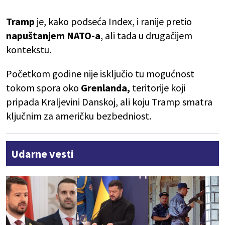
Tramp
je, kako podseća Index, i ranije pretio
napuštanjem NATO-a
, ali tada u drugačijem
kontekstu.
Početkom godine nije isključio tu mogućnost
tokom spora oko
Grenlanda,
teritorije koji
pripada Kraljevini Danskoj, ali koju Tramp smatra
ključnim za američku bezbedniost.
Udarne vesti