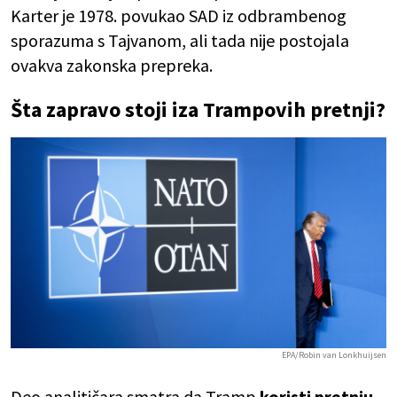
Karter je 1978. povukao SAD iz odbrambenog
sporazuma s Tajvanom, ali tada nije postojala
ovakva zakonska prepreka.
Šta zapravo stoji iza Trampovih pretnji?
EPA/Robin van Lonkhuijsen
Deo analitičara smatra da Tramp
koristi pretnju