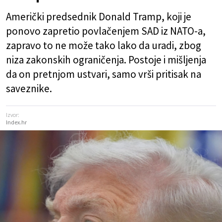
Američki predsednik Donald Tramp, koji je
ponovo zapretio povlačenjem SAD iz NATO-a,
zapravo to ne može tako lako da uradi, zbog
niza zakonskih ograničenja. Postoje i mišljenja
da on pretnjom ustvari, samo vrši pritisak na
saveznike.
Izvor:
Index.hr