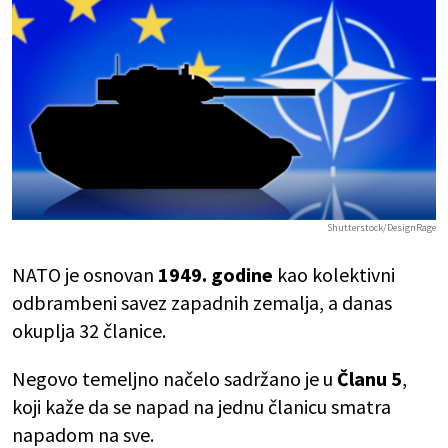
Shutterstock/DesignRage
NATO je osnovan
1949. godine
kao kolektivni
odbrambeni savez zapadnih zemalja, a danas
okuplja 32 članice.
Negovo temeljno načelo sadržano je u
Članu 5
,
koji kaže da se napad na jednu članicu smatra
napadom na sve.