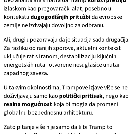
izlaskom kao pregovarački alat, posebno u
kontekstu
dugogodišnjih pritužbi
da evropske
zemlje ne izdvajaju dovoljno za odbranu.
Ali, drugi upozoravaju da je situacija sada drugačija.
Za razliku od ranijih sporova, aktuelni kontekst
uključuje rat s Iranom, destabilizaciju ključnih
energetskih ruta i otvorene nesuglasice unutar
zapadnog saveza.
U takvim okolnostima, Trampove izjave više se ne
doživljavaju samo kao
politički pritisak
, nego kao
realna mogućnost
koja bi mogla da promeni
globalnu bezbednosnu arhitekturu.
Zato pitanje više nije samo da li bi Tramp to