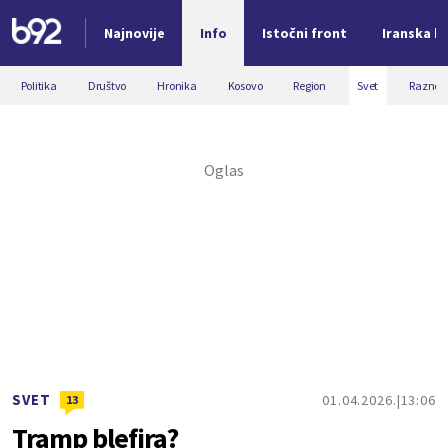
Najnovije
Info
Istočni front
Iranska kr
Nova vest
Politika
Društvo
Hronika
Kosovo
Region
Svet
Razno
SVET
01.04.2026.
13:06
13
Tramp blefira?