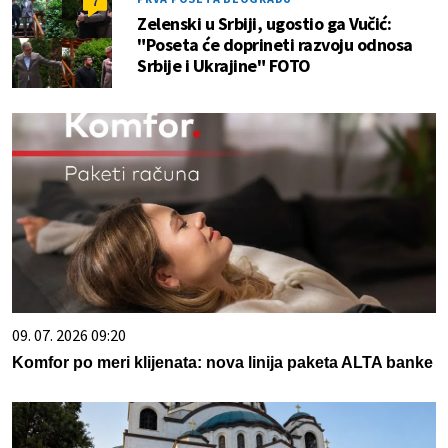
7
Zelenski u Srbiji, ugostio ga Vučić:
"Poseta će doprineti razvoju odnosa
Srbije i Ukrajine" FOTO
09. 07. 2026 09:20
Komfor po meri klijenata: nova linija paketa ALTA banke