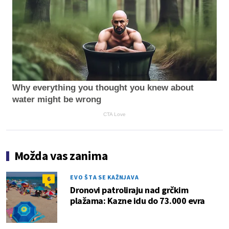
Why everything you thought you knew about
water might be wrong
CTA Love
Možda vas zanima
EVO ŠTA SE KAŽNJAVA
6
Dronovi patroliraju nad grčkim
plažama: Kazne idu do 73.000 evra