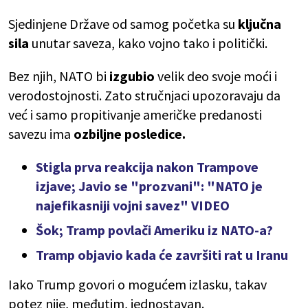
Sjedinjene Države od samog početka su
ključna
sila
unutar saveza, kako vojno tako i politički.
Bez njih, NATO bi
izgubio
velik deo svoje moći i
verodostojnosti. Zato stručnjaci upozoravaju da
već i samo propitivanje američke predanosti
savezu ima
ozbiljne posledice.
Stigla prva reakcija nakon Trampove
izjave; Javio se "prozvani": "NATO je
najefikasniji vojni savez" VIDEO
Šok; Tramp povlači Ameriku iz NATO-a?
Tramp objavio kada će završiti rat u Iranu
Iako Trump govori o mogućem izlasku, takav
potez nije, međutim, jednostavan.