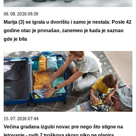
06. 08. 2026 09:39
Marija (3) se igrala u dvorištu i samo je nestala: Posle 42
godine otac je pronašao, zanemeo je kada je saznao
gde je bila
15. 07. 2026 07:44
Većina građana izgubi novac pre nego što stigne na
letovanje - ovih 7 troškova skoro niko ne planira