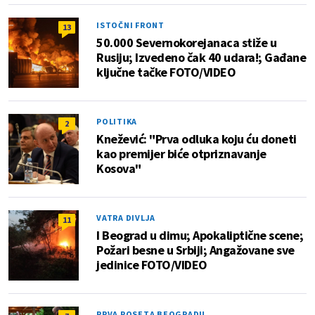
ISTOČNI FRONT
13
50.000 Severnokorejanaca stiže u
Rusiju; Izvedeno čak 40 udara!; Gađane
ključne tačke FOTO/VIDEO
POLITIKA
2
Knežević: "Prva odluka koju ću doneti
kao premijer biće otpriznavanje
Kosova"
VATRA DIVLJA
11
I Beograd u dimu; Apokaliptične scene;
Požari besne u Srbiji; Angažovane sve
jedinice FOTO/VIDEO
PRVA POSETA BEOGRADU