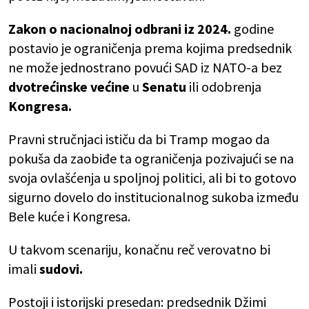
Zakon o nacionalnoj odbrani iz 2024.
godine
postavio je ograničenja prema kojima predsednik
ne može jednostrano povući SAD iz NATO-a bez
dvotrećinske većine
u
Senatu
ili odobrenja
Kongresa.
Pravni stručnjaci ističu da bi Tramp mogao da
pokuša da zaobiđe ta ograničenja pozivajući se na
svoja ovlašćenja u spoljnoj politici, ali bi to gotovo
sigurno dovelo do institucionalnog sukoba između
Bele kuće i Kongresa.
U takvom scenariju, konačnu reč verovatno bi
imali
sudovi.
Postoji i istorijski presedan: predsednik Džimi