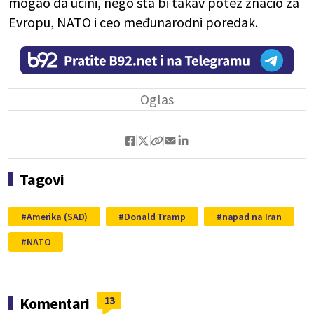
mogao da učini, nego šta bi takav potez značio za
Evropu, NATO i ceo međunarodni poredak.
Tagovi
Amerika (SAD)
Donald Tramp
napad na Iran
NATO
13
Komentari