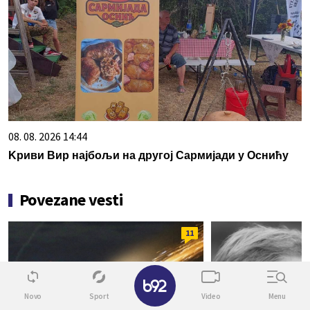
08. 08. 2026 14:44
Kриви Вир најбољи на другој Сармијади у Оснићу
Povezane vesti
11
✕
Novo
Sport
Video
Menu