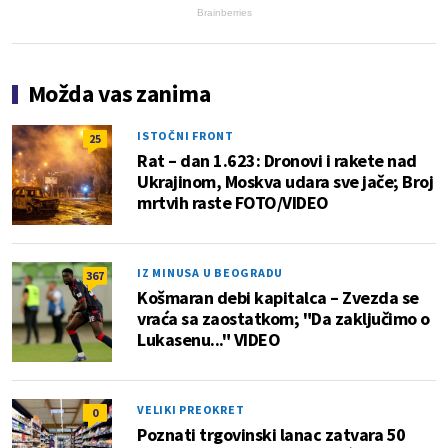
Brainberries
Možda vas zanima
ISTOČNI FRONT
25
Rat – dan 1.623: Dronovi i rakete nad
Ukrajinom, Moskva udara sve jače; Broj
mrtvih raste FOTO/VIDEO
IZ MINUSA U BEOGRADU
367
Košmaran debi kapitalca – Zvezda se
vraća sa zaostatkom; "Da zaključimo o
Lukasenu..." VIDEO
VELIKI PREOKRET
0
Poznati trgovinski lanac zatvara 50