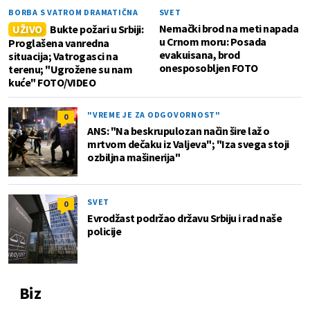
BORBA S VATROM DRAMATIČNA
SVET
Nemački brod na meti napada
UŽIVO
Bukte požari u Srbiji:
u Crnom moru: Posada
Proglašena vanredna
evakuisana, brod
situacija; Vatrogasci na
onesposobljen FOTO
terenu; "Ugrožene su nam
kuće" FOTO/VIDEO
"VREME JE ZA ODGOVORNOST"
0
ANS: "Na beskrupulozan način šire laž o
mrtvom dečaku iz Valjeva"; "Iza svega stoji
ozbiljna mašinerija"
SVET
0
Evrodžast podržao državu Srbiju i rad naše
policije
Biz