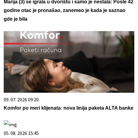
Marija (3) se igrala u dvorištu i samo je nestala: Posle 42
godine otac je pronašao, zanemeo je kada je saznao
gde je bila
09. 07. 2026 09:20
Komfor po meri klijenata: nova linija paketa ALTA banke
05. 08. 2026 15:45