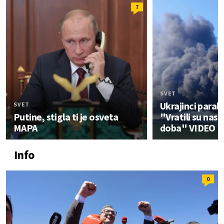
7
SVET
Ukrajinci parali
SVET
Putine, stigla ti je osveta
"Vratili su nas
MAPA
doba" VIDEO
Info
0