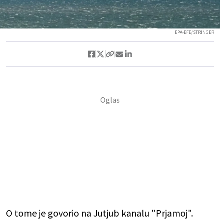
EPA-EFE/STRINGER
O tome je govorio na Jutjub kanalu "Prjamoj".