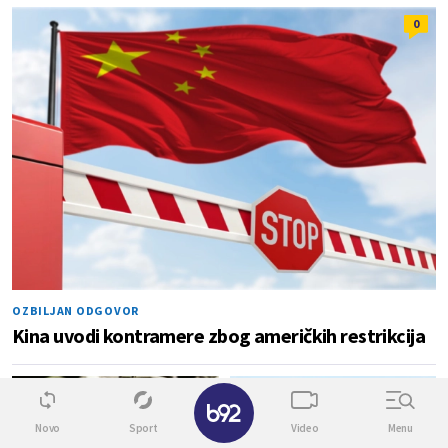
0
OZBILJAN ODGOVOR
Kina uvodi kontramere zbog američkih restrikcija
0
1
✕
Novo
Sport
Video
Menu