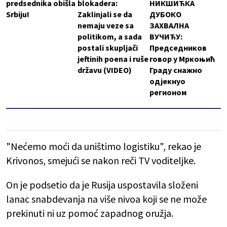
predsednika obišla
blokadera:
НИКШИЋКА
Srbiju!
Zaklinjali se da
ДУБОКО
nemaju veze sa
ЗАХВАЛНА
politikom, a sada
ВУЧИЋУ:
postali skupljači
Председников
jeftinih poena i ruše
говор у Мркоњић
državu (VIDEO)
Граду снажно
одјекнуо
регионом
"Nećemo moći da uništimo logistiku", rekao je
Krivonos, smejući se nakon reči TV voditeljke.
On je podsetio da je Rusija uspostavila složeni
lanac snabdevanja na više nivoa koji se ne može
prekinuti ni uz pomoć zapadnog oružja.