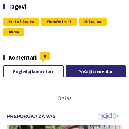
Tagovi
rat u Ukrajini
Istočni front
Ukrajina
Krim
8
Komentari
Pogledaj komentare
Pošalji komentar
PREPORUKA ZA VAS