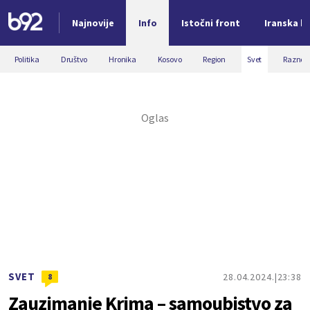
Najnovije
Info
Istočni front
Iranska kr
Nova vest
Politika
Društvo
Hronika
Kosovo
Region
Svet
Razno
SVET
28.04.2024.
23:38
8
Zauzimanje Krima – samoubistvo za