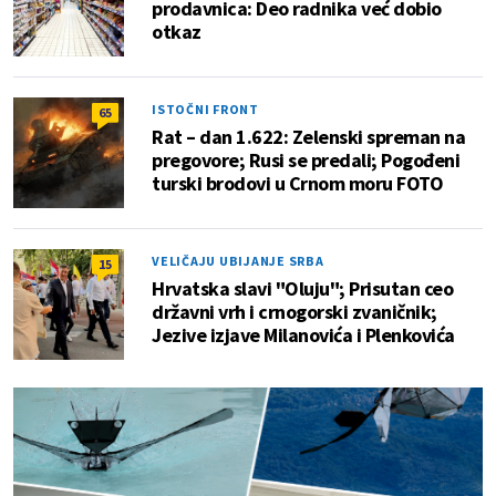
prodavnica: Deo radnika već dobio
otkaz
ISTOČNI FRONT
65
Rat – dan 1.622: Zelenski spreman na
pregovore; Rusi se predali; Pogođeni
turski brodovi u Crnom moru FOTO
VELIČAJU UBIJANJE SRBA
15
Hrvatska slavi "Oluju"; Prisutan ceo
državni vrh i crnogorski zvaničnik;
Jezive izjave Milanovića i Plenkovića