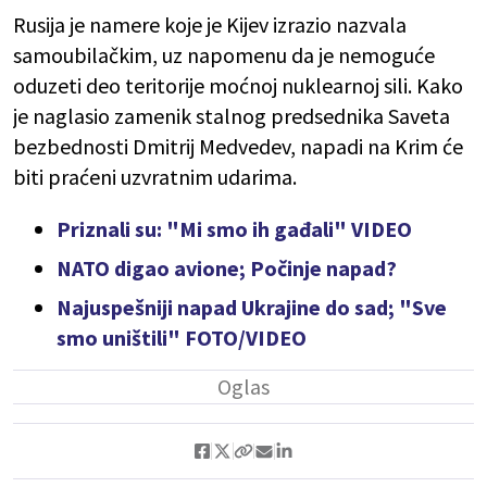
Rusija je namere koje je Kijev izrazio nazvala
samoubilačkim, uz napomenu da je nemoguće
oduzeti deo teritorije moćnoj nuklearnoj sili. Kako
je naglasio zamenik stalnog predsednika Saveta
bezbednosti Dmitrij Medvedev, napadi na Krim će
biti praćeni uzvratnim udarima.
Priznali su: "Mi smo ih gađali" VIDEO
NATO digao avione; Počinje napad?
Najuspešniji napad Ukrajine do sad; "Sve
smo uništili" FOTO/VIDEO