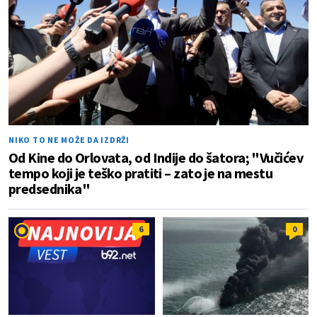
NIKO TO NE MOŽE DA IZDRŽI
Od Kine do Orlovata, od Indije do šatora; "Vučićev
tempo koji je teško pratiti – zato je na mestu
predsednika"
6
0