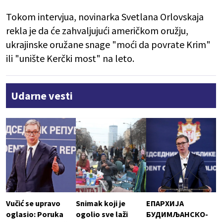
Tokom intervjua, novinarka Svetlana Orlovskaja
rekla je da će zahvaljujući američkom oružju,
ukrajinske oružane snage "moći da povrate Krim"
ili "unište Kerčki most" na leto.
Udarne vesti
Vučić se upravo
Snimak koji je
ЕПАРХИЈА
oglasio: Poruka
ogolio sve laži
БУДИМЉАНСКО-