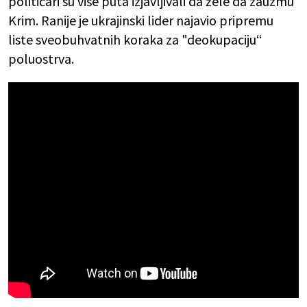
političari su više puta izjavljivali da žele da zauzmu
Krim. Ranije je ukrajinski lider najavio pripremu
liste sveobuhvatnih koraka za "deokupaciju“
poluostrva.