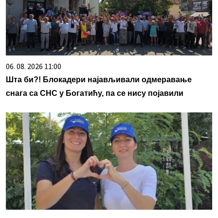
06. 08. 2026 11:00
Шта би?! Блокадери најављивали одмеравање
снага са СНС у Богатићу, па се нису појавили