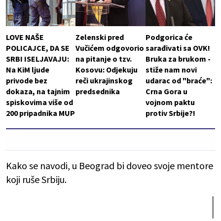
LOVE NAŠE
Zelenski pred
Podgorica će
POLICAJCE, DA SE
Vučićem odgovorio
sarađivati sa OVK!
SRBI ISELJAVAJU:
na pitanje o tzv.
Bruka za brukom -
Na KiM ljude
Kosovu: Odjekuju
stiže nam novi
privode bez
reči ukrajinskog
udarac od "braće":
dokaza, na tajnim
predsednika
Crna Gora u
spiskovima više od
vojnom paktu
200 pripadnika MUP
protiv Srbije?!
Kako se navodi, u Beograd bi doveo svoje mentore
koji ruše Srbiju.