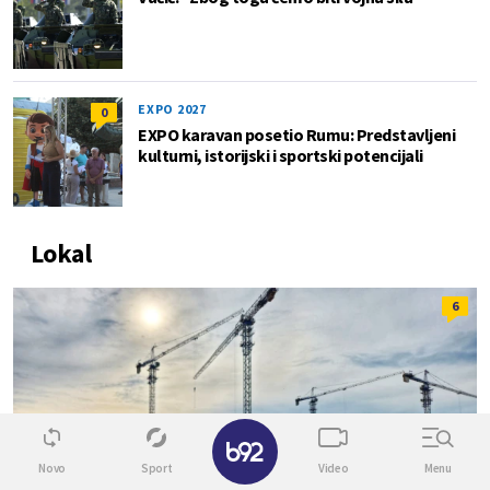
EXPO 2027
0
EXPO karavan posetio Rumu: Predstavljeni
kulturni, istorijski i sportski potencijali
Lokal
6
✕
Novo
Sport
Video
Menu