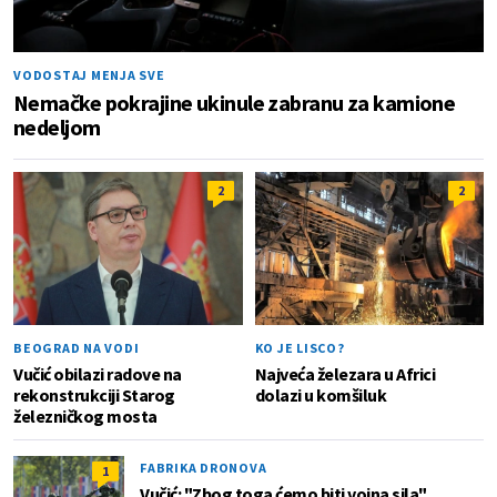
VODOSTAJ MENJA SVE
Nemačke pokrajine ukinule zabranu za kamione
nedeljom
2
2
BEOGRAD NA VODI
KO JE LISCO?
Vučić obilazi radove na
Najveća železara u Africi
rekonstrukciji Starog
dolazi u komšiluk
železničkog mosta
FABRIKA DRONOVA
1
Vučić: "Zbog toga ćemo biti vojna sila"