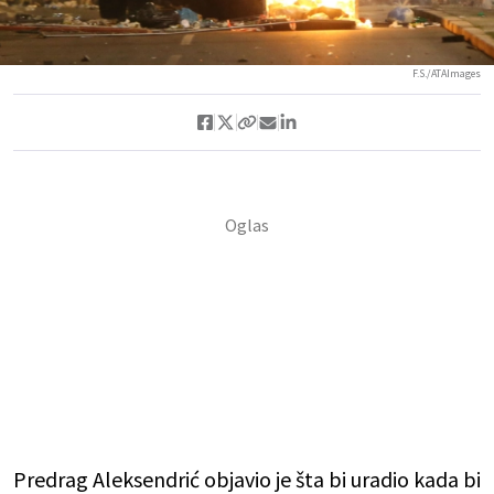
F.S./ATAImages
Predrag Aleksendrić objavio je šta bi uradio kada bi