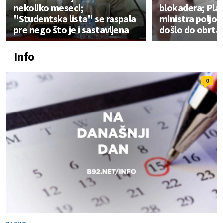
nekoliko meseci;
blokadera; Plan
"Studentska lista" se raspala
ministra poljop
pre nego što je i sastavljena
došlo do obrta
Info
0