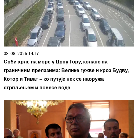
08. 08. 2026 14:17
Срби хрле на море у Црну Гору, колапс на
граничним прелазима: Велике гужве и кроз Будву,
Котор и Тиват – ко путује нек се наоружа
стрпљењем и понесе воде