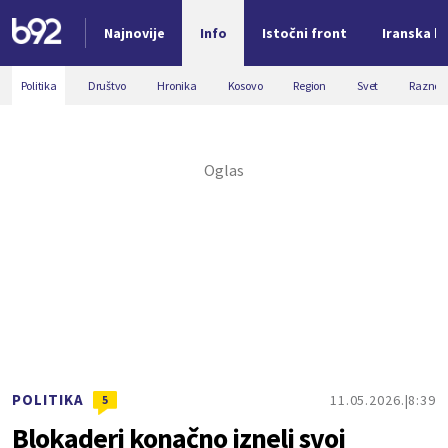
Najnovije
Info
Istočni front
Iranska kr
Nova vest
Politika
Društvo
Hronika
Kosovo
Region
Svet
Razno
POLITIKA
11.05.2026.
8:39
5
Blokaderi konačno izneli svoj