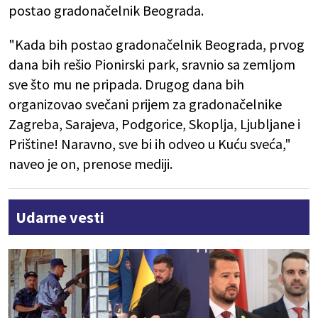
postao gradonačelnik Beograda.
"Kada bih postao gradonačelnik Beograda, prvog
dana bih rešio Pionirski park, sravnio sa zemljom
sve što mu ne pripada. Drugog dana bih
organizovao svečani prijem za gradonačelnike
Zagreba, Sarajeva, Podgorice, Skoplja, Ljubljane i
Prištine! Naravno, sve bi ih odveo u Kuću sveća,"
naveo je on, prenose mediji.
Udarne vesti