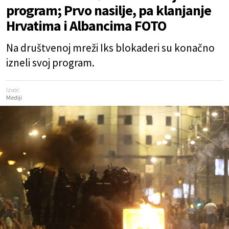
program; Prvo nasilje, pa klanjanje
Hrvatima i Albancima FOTO
Na društvenoj mreži Iks blokaderi su konačno
izneli svoj program.
Izvor:
Mediji