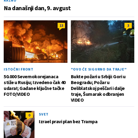
RAZNO
Na današnji dan, 9. avgust
13
3
ISTOČNI FRONT
"OVO ĆE SIGURNO DA TRAJE"
50.000 Severnokorejanaca
Bukte požari u Srbiji: Gori u
stiže u Rusiju; Izvedeno čak 40
Beogradu; Požar u
udara!; Gađane ključne tačke
Deliblatskoj peščari i dalje
FOTO/VIDEO
traje, Šumarak odbranjen
VIDEO
SVET
0
Izrael pravi plan bez Trampa