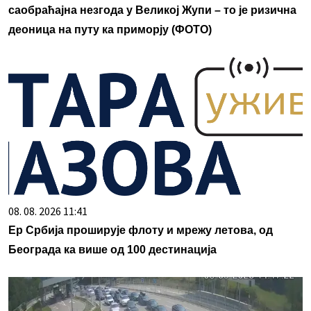
саобраћајна незгода у Великој Жупи – то је ризична
деоница на путу ка приморју (ФОТО)
08. 08. 2026 11:41
Ер Србија проширује флоту и мрежу летова, од
Београда ка више од 100 дестинација