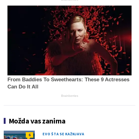
From Baddies To Sweethearts: These 9 Actresses
Can Do It All
Brainberries
Možda vas zanima
EVO ŠTA SE KAŽNJAVA
6