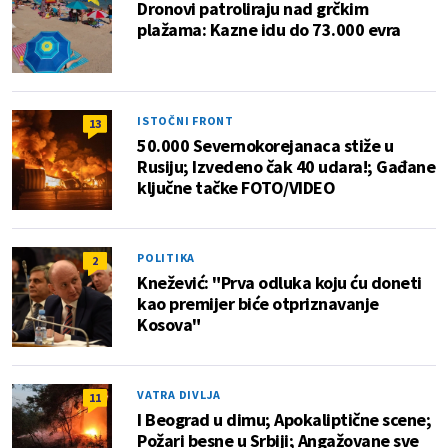
Dronovi patroliraju nad grčkim
plažama: Kazne idu do 73.000 evra
ISTOČNI FRONT
13
50.000 Severnokorejanaca stiže u
Rusiju; Izvedeno čak 40 udara!; Gađane
ključne tačke FOTO/VIDEO
POLITIKA
2
Knežević: "Prva odluka koju ću doneti
kao premijer biće otpriznavanje
Kosova"
VATRA DIVLJA
11
I Beograd u dimu; Apokaliptične scene;
Požari besne u Srbiji; Angažovane sve