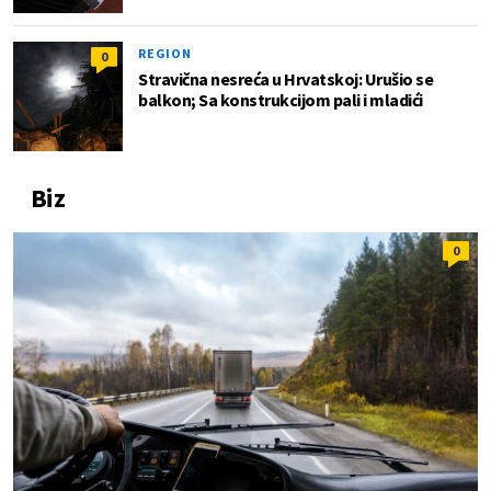
REGION
0
Stravična nesreća u Hrvatskoj: Urušio se
balkon; Sa konstrukcijom pali i mladići
Biz
0