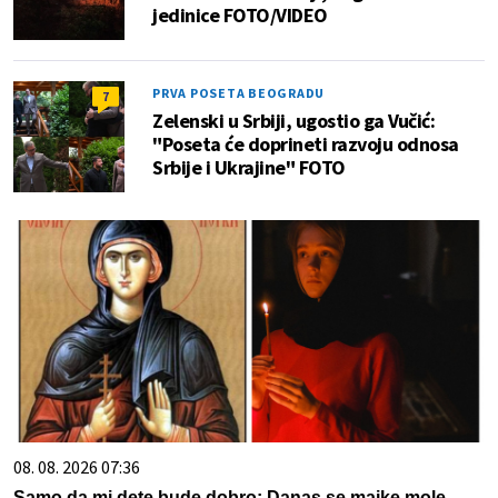
jedinice FOTO/VIDEO
PRVA POSETA BEOGRADU
7
Zelenski u Srbiji, ugostio ga Vučić:
"Poseta će doprineti razvoju odnosa
Srbije i Ukrajine" FOTO
08. 08. 2026 07:36
Samo da mi dete bude dobro: Danas se majke mole