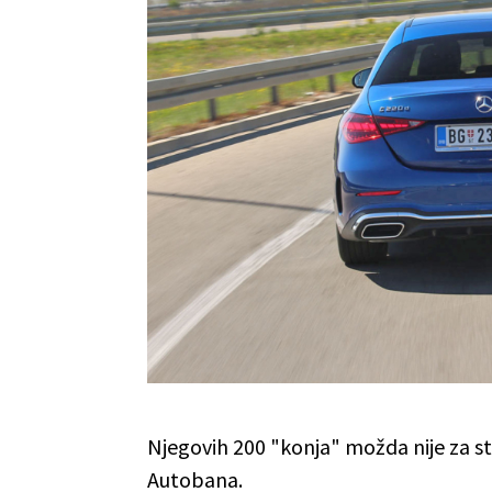
Njegovih 200 "konja" možda nije za staz
Autobana.