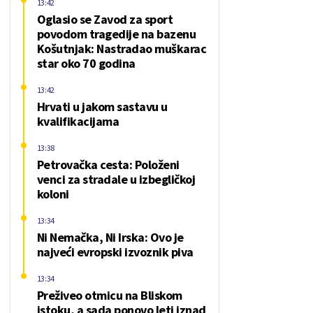
13:42
Oglasio se Zavod za sport
povodom tragedije na bazenu
Košutnjak: Nastradao muškarac
star oko 70 godina
13:42
Hrvati u jakom sastavu u
kvalifikacijama
13:38
Petrovačka cesta: Položeni
venci za stradale u izbegličkoj
koloni
13:34
Ni Nemačka, Ni Irska: Ovo je
najveći evropski izvoznik piva
13:34
Preživeo otmicu na Bliskom
istoku, a sada ponovo leti iznad