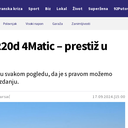
Iranska kriza
Sport
Biz
Lokal
Život
Superžena
92Puto
Polovnjak
Visoki napon
Garaža
Zanimljivosti
20d 4Matic – prestiž u
ana u svakom pogledu, da je s pravom možemo
zdanju.
ursać
17.09.2024.
15:00