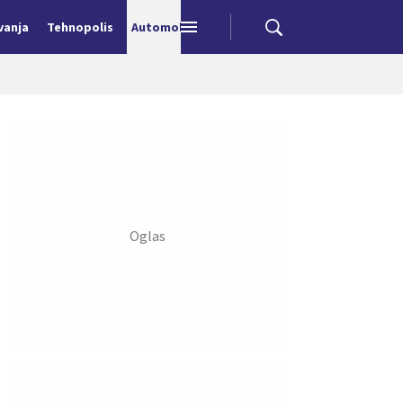
vanja
Tehnopolis
Automobili