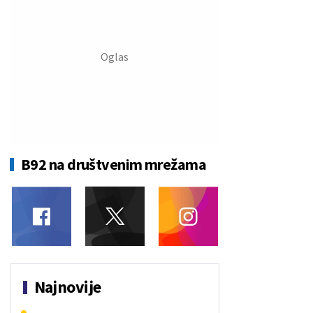
B92 na društvenim mrežama
Najnovije