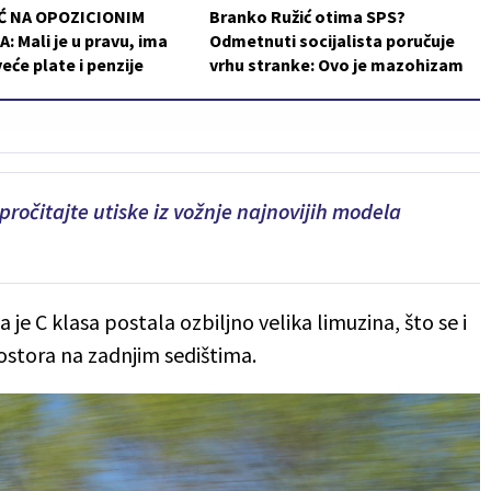
Ć NA OPOZICIONIM
Branko Ružić otima SPS?
: Mali je u pravu, ima
Odmetnuti socijalista poručuje
veće plate i penzije
vrhu stranke: Ovo je mazohizam
pročitajte utiske iz vožnje najnovijih modela
 je C klasa postala ozbiljno velika limuzina, što se i
rostora na zadnjim sedištima.