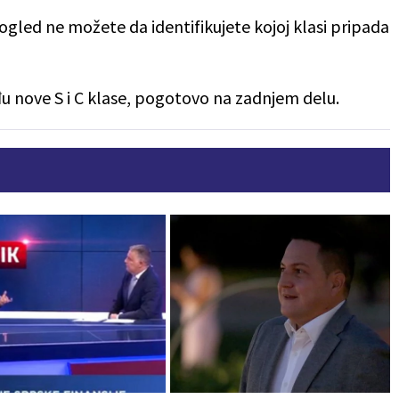
pogled ne možete da identifikujete kojoj klasi pripada
u nove S i C klase, pogotovo na zadnjem delu.