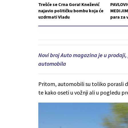
Trešće se Crna Gora! Knežević
PAVLOVI
najavio političku bombu koja će
MEDIJIMA
uzdrmati Vladu
para za 
Novi broj Auto magazina je u prodaji, 
automobila
Pritom, automobili su toliko porasli da
te kako oseti u vožnji ali u pogledu p