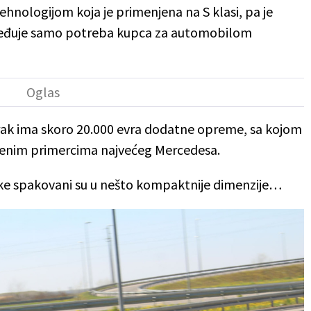
hnologijom koja je primenjena na S klasi, pa je
dređuje samo potreba kupca za automobilom
rak ima skoro 20.000 evra dodatne opreme, sa kojom
jenim primercima najvećeg Mercedesa.
nike spakovani su u nešto kompaktnije dimenzije…