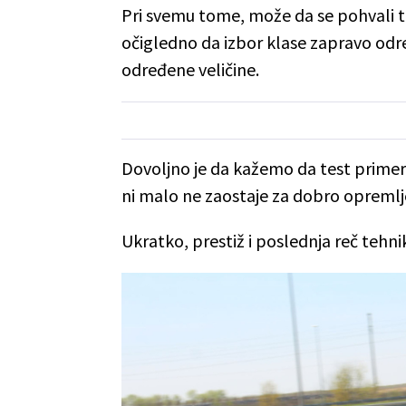
Pri svemu tome, može da se pohvali te
očigledno da izbor klase zapravo o
određene veličine.
Dovoljno je da kažemo da test prime
ni malo ne zaostaje za dobro opreml
Ukratko, prestiž i poslednja reč teh