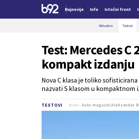
Najnovije
Info
Istočni front
Nova vest
Aktuelno
Testovi
Test: Mercedes C 2
kompakt izdanju
Nova C klasa je toliko sofisticir
nazvati S klasom u kompaktnom i
Izvor:
Auto magazin/Aleksandar B
TESTOVI