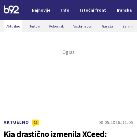
Najnovije
Info
Istočni front
Iranska kr
Nova vest
Aktuelno
Testovi
Polovnjak
Visoki napon
Garaža
Zanimljiv
AKTUELNO
08.05.2026.
11:05
13
Kia drastično izmenila XCeed: