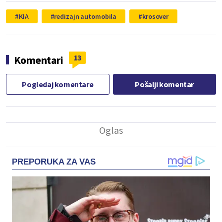
KIA
redizajn automobila
krosover
13
Komentari
Pogledaj komentare
Pošalji komentar
PREPORUKA ZA VAS