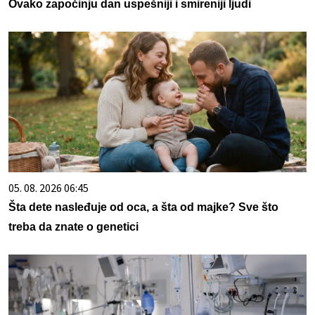
Ovako započinju dan uspešniji i smireniji ljudi
05. 08. 2026 06:45
Šta dete nasleđuje od oca, a šta od majke? Sve što
treba da znate o genetici