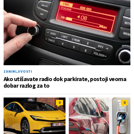
ZANIMLJIVOSTI
Ako utišavate radio dok parkirate, postoji veoma
dobar razlog za to
0
0