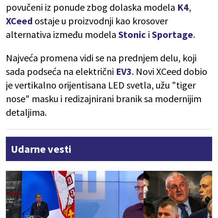
povučeni iz ponude zbog dolaska modela
K4
,
XCeed
ostaje u proizvodnji kao krosover
alternativa između modela
Stonic
i
Sportage
.
Najveća promena vidi se na prednjem delu, koji
sada podseća na električni
EV3
. Novi XCeed dobio
je vertikalno orijentisana LED svetla, užu "tiger
nose" masku i redizajnirani branik sa modernijim
detaljima.
Udarne vesti