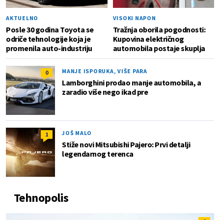
AKTUELNO
VISOKI NAPON
Posle 30 godina Toyota se
Tražnja oborila pogodnosti:
odriče tehnologije koja je
Kupovina električnog
promenila auto-industriju
automobila postaje skuplja
MANJE ISPORUKA, VIŠE PARA
0
Lamborghini prodao manje automobila, a
zaradio više nego ikad pre
JOŠ MALO
1
Stiže novi Mitsubishi Pajero: Prvi detalji
legendarnog terenca
Tehnopolis