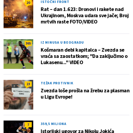
ISTOČNI FRONT
20
Rat – dan 1.623: Dronovi i rakete nad
Ukrajinom, Moskva udara sve jače; Broj
mrtvih raste FOTO/VIDEO
IZ MINUSA U BEOGRADU
365
Košmaran debi kapitalca – Zvezda se
vraća sa zaostatkom; "Da zaključimo o
Lukasenu..." VIDEO
TEŽAK PROTIVNIK
23
Zvezda loše prošla na žrebu za plasman
u Ligu Evrope!
359,5 MILIONA
7
Istorijski ugovor za Nikolu Jokića