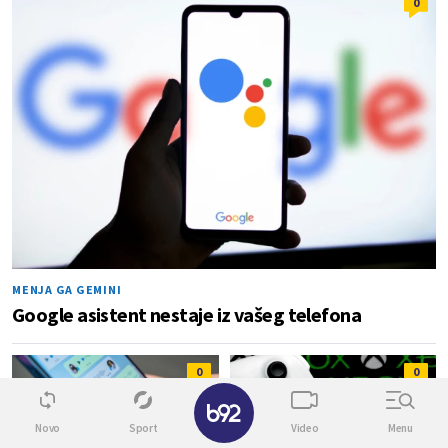
0
MENJA GA GEMINI
Google asistent nestaje iz vašeg telefona
0
0
✕
Novo
Sport
Video
Menu