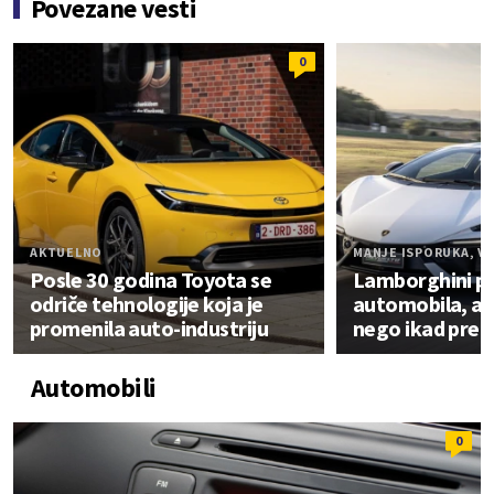
Povezane vesti
0
AKTUELNO
MANJE ISPORUKA, VI
Posle 30 godina Toyota se
Lamborghini p
odriče tehnologije koja je
automobila, a z
promenila auto-industriju
nego ikad pre
Automobili
0