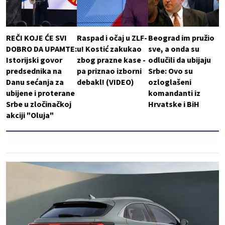
REČI KOJE ĆE SVI
Raspad i očaj u ZLF-
Beograd im pružio
DOBRO DA UPAMTE:
u! Kostić zakukao
sve, a onda su
Istorijski govor
zbog prazne kase -
odlučili da ubijaju
predsednika na
pa priznao izborni
Srbe: Ovo su
Danu sećanja za
debakl! (VIDEO)
ozloglašeni
ubijene i proterane
komandanti iz
Srbe u zločinačkoj
Hrvatske i BiH
akciji "Oluja"