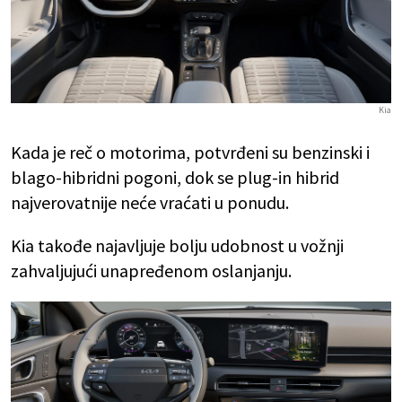
Kia
Kada je reč o motorima, potvrđeni su benzinski i
blago-hibridni pogoni, dok se plug-in hibrid
najverovatnije neće vraćati u ponudu.
Kia takođe najavljuje bolju udobnost u vožnji
zahvaljujući unapređenom oslanjanju.