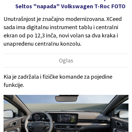
Seltos "napada" Volkswagen T-Roc FOTO
Unutrašnjost je značajno modernizovana. XCeed
sada ima digitalnu instrument tablu i centralni
ekran od po 12,3 inča, novi volan sa dva kraka i
unapređenu centralnu konzolu.
Kia je zadržala i fizičke komande za pojedine
funkcije.