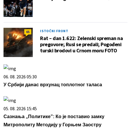
ISTOČNI FRONT
65
Rat – dan 1.622: Zelenski spreman na
pregovore; Rusi se predali; Pogođeni
turski brodovi u Crnom moru FOTO
06. 08. 2026 05:30
У Србији данас врхунац топлотног таласа
05. 08. 2026 15:45
Сазнања „Политике”: Ко је поставио замку
Митрополиту Методију у Горњем Заостру