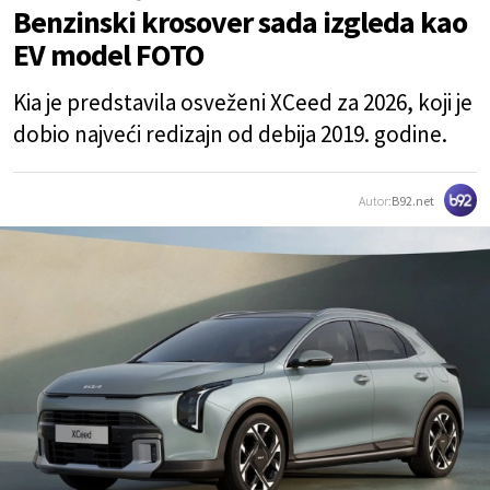
Benzinski krosover sada izgleda kao
EV model FOTO
Kia je predstavila osveženi XCeed za 2026, koji je
dobio najveći redizajn od debija 2019. godine.
Autor:
B92.net