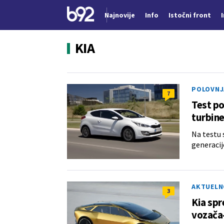
Najnovije
Info
Istočni front
Nova vest
KIA
POLOVNJ
7
Test po
turbin
Na testu 
generacij
AKTUELN
3
Kia spr
vozača