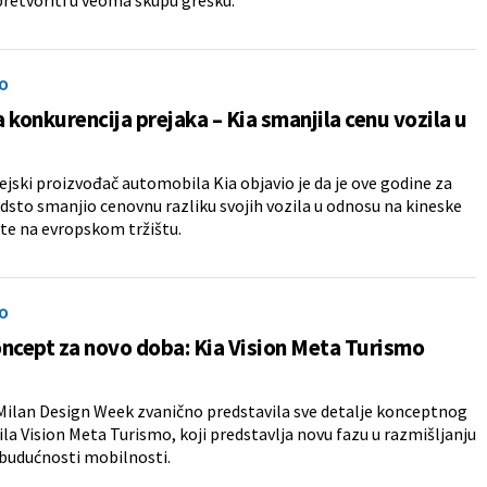
O
 konkurencija prejaka – Kia smanjila cenu vozila u
jski proizvođač automobila Kia objavio je da je ove godine za
dsto smanjio cenovnu razliku svojih vozila u odnosu na kineske
te na evropskom tržištu.
O
ncept za novo doba: Kia Vision Meta Turismo
 Milan Design Week zvanično predstavila sve detalje konceptnog
a Vision Meta Turismo, koji predstavlja novu fazu u razmišljanju
budućnosti mobilnosti.