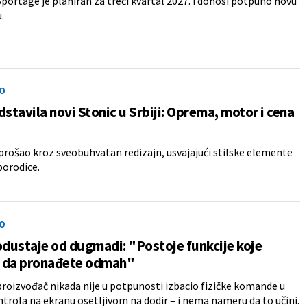
Sportage je planiran za treći kvartal 2027. i donosi potpuno novu
.
O
dstavila novi Stonic u Srbiji: Oprema, motor i cena
 prošao kroz sveobuhvatan redizajn, usvajajući stilske elemente
porodice.
O
odustaje od dugmadi: "Postoje funkcije koje
 da pronađete odmah"
proizvođač nikada nije u potpunosti izbacio fizičke komande u
ntrola na ekranu osetljivom na dodir – i nema nameru da to učini.