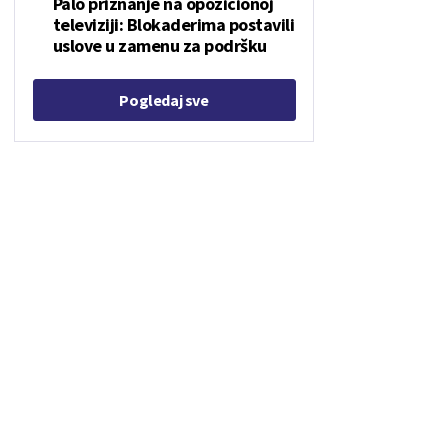
Palo priznanje na opozicionoj
televiziji: Blokaderima postavili
uslove u zamenu za podršku
Pogledaj sve