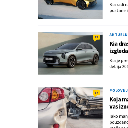
Kia radi 
postane i
AKTUELN
13
Kia dra
izgled
Kia je pre
debija 20
POLOVNJ
17
Koja ma
vas izn
Iako manj
pouzdanos
može se p