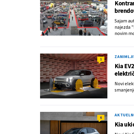
Kontran
brendov
Sajam aut
najezda "
novim mo
ZANIMLJ
1
Kia EV2
elektri
Novi elek
smanjenje
AKTUELN
6
Kia uk