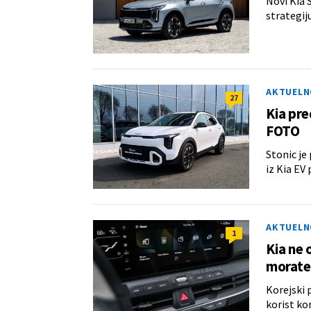
Novi Kia 
strategiju
AKTUELN
27
Kia pre
FOTO
Stonic je
iz Kia EV 
AKTUELN
1
Kia ne 
morate
Korejski 
korist ko