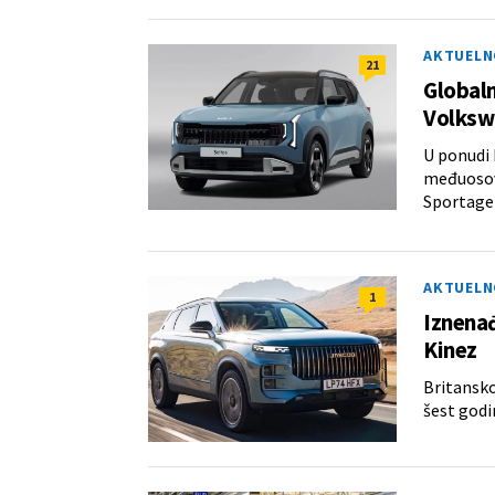
AKTUELN
21
Globaln
Volksw
U ponudi 
međuosovi
Sportage
AKTUELN
1
Iznenađ
Kinez
Britansko
šest godi