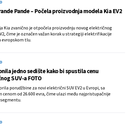
O
rande Pande – Počela proizvodnja modela Kia EV2
 Kia zvanično je otpočela proizvodnju novog električnog
2, čime je označen važan korak u strategiji elektrifikacije
a evropskom tlu.
O
onila jedno sedište kako bi spustila cenu
ičnog SUV-a FOTO
vorila porudžbine za novi električni SUV EV2 u Evropi, sa
cenom od 26.600 evra, čime ulazi među najpristupačnije
 segmentu.
O