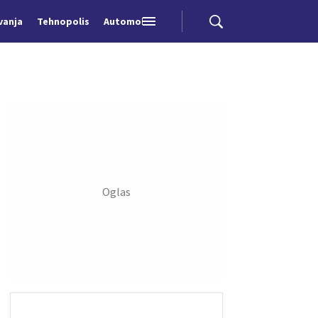
vanja
Tehnopolis
Automobili