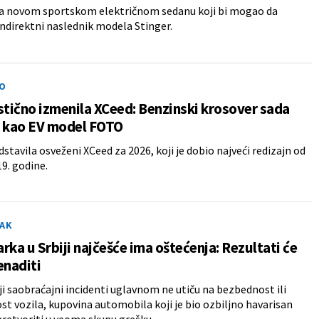
na novom sportskom električnom sedanu koji bi mogao da
ndirektni naslednik modela Stinger.
O
stično izmenila XCeed: Benzinski krosover sada
a kao EV model FOTO
dstavila osveženi XCeed za 2026, koji je dobio najveći redizajn od
19. godine.
AK
rka u Srbiji najčešće ima oštećenja: Rezultati će
enaditi
i saobraćajni incidenti uglavnom ne utiču na bezbednost ili
t vozila, kupovina automobila koji je bio ozbiljno havarisan
retvoriti u veoma skupu grešku.