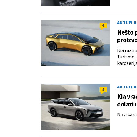
AKTUELN
4
Nešto p
proizv
Kia razma
Turismo, 
karoserija
AKTUELN
4
Kia vra
dolazi
Novi kara