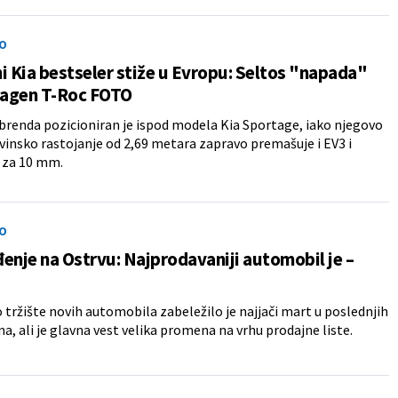
O
i Kia bestseler stiže u Evropu: Seltos "napada"
agen T-Roc FOTO
brenda pozicioniran je ispod modela Kia Sportage, iako njegovo
nsko rastojanje od 2,69 metara zapravo premašuje i EV3 i
 za 10 mm.
O
enje na Ostrvu: Najprodavaniji automobil je –
 tržište novih automobila zabeležilo je najjači mart u poslednjih
na, ali je glavna vest velika promena na vrhu prodajne liste.