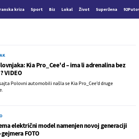
Iranska kriza
Sport
Biz
Lokal
Život
Superžena
92Puto
AK
lovnjaka: Kia Pro_Cee'd – ima li adrenalina bez
e? VIDEO
sajta Polovni automobili našla se Kia Pro_Cee’d druge
e.
O
ema električni model namenjen novoj generaciji
-gejmera FOTO