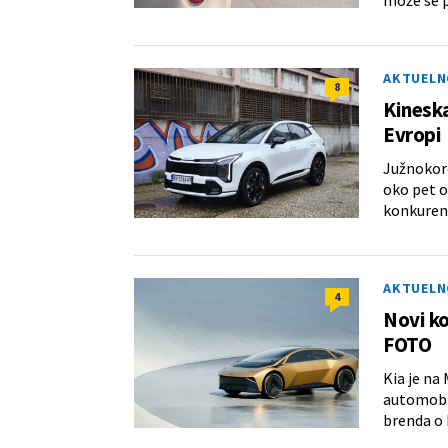
AKTUELN
8
Kineska
Evropi
Južnokore
oko pet o
konkuren
AKTUELN
4
Novi ko
FOTO
Kia je na
automobil
brenda o 