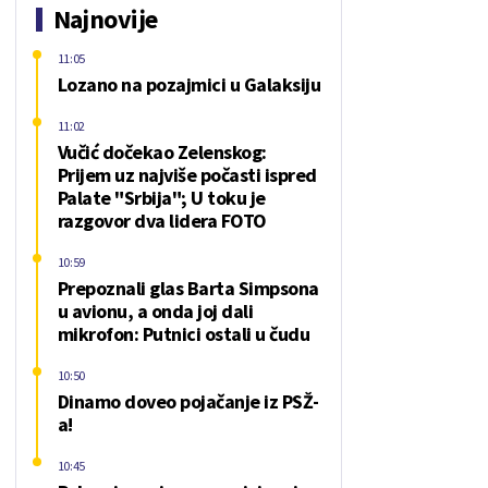
Najnovije
11:05
Lozano na pozajmici u Galaksiju
11:02
Vučić dočekao Zelenskog:
Prijem uz najviše počasti ispred
Palate "Srbija"; U toku je
razgovor dva lidera FOTO
10:59
Prepoznali glas Barta Simpsona
u avionu, a onda joj dali
mikrofon: Putnici ostali u čudu
10:50
Dinamo doveo pojačanje iz PSŽ-
a!
10:45