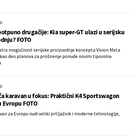
O
otpuno drugačije: Kia super-GT ulazi u serijsku
odnju? FOTO
tra mogućnost serijske proizvodnje koncepta Vision Meta
kao deo planova za proširenje ponude novim tipovima
.
O
ća karavan u fokus: Praktični K4 Sportswagon
 u Evropu FOTO
van za Evropu nudi veliki prtljažnik i moderne tehnologije,