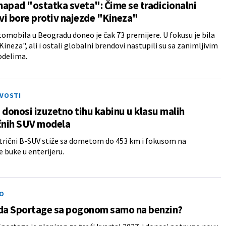
apad "ostatka sveta": Čime se tradicionalni
i bore protiv najezde "Kineza"
omobila u Beogradu doneo je čak 73 premijere. U fokusu je bila
Kineza", ali i ostali globalni brendovi nastupili su sa zanimljivim
delima.
IVOSTI
 donosi izuzetno tihu kabinu u klasu malih
čnih SUV modela
trični B-SUV stiže sa dometom do 453 km i fokusom na
 buke u enterijeru.
O
ida Sportage sa pogonom samo na benzin?