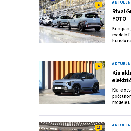
AKTUELN
6
Rival G
FOTO
Kompanija
modela EV
brenda n
AKTUELN
4
Kia ukl
elektr
Kia je ot
početnom 
modele u
AKTUELN
12