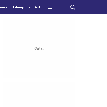
vanja
Tehnopolis
Automobili