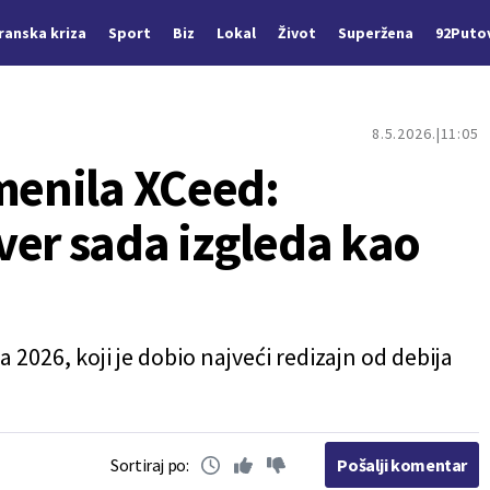
Iranska kriza
Sport
Biz
Lokal
Život
Superžena
92Puto
8.5.2026.
11:05
menila XCeed:
ver sada izgleda kao
a 2026, koji je dobio najveći redizajn od debija
Sortiraj po:
Pošalji komentar