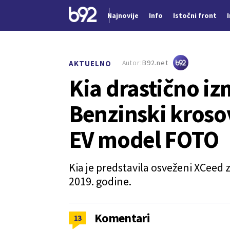
Najnovije
Info
Istočni front
Nova vest
Autor:
B92.net
AKTUELNO
Kia drastično iz
Benzinski kroso
EV model FOTO
Kia je predstavila osveženi XCeed z
2019. godine.
Komentari
13