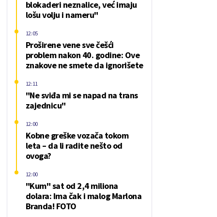
blokaderi neznalice, već imaju
lošu volju i nameru"
12:05
Proširene vene sve češći
problem nakon 40. godine: Ove
znakove ne smete da ignorišete
12:11
"Ne sviđa mi se napad na trans
zajednicu"
12:00
Kobne greške vozača tokom
leta – da li radite nešto od
ovoga?
12:00
"Kum" sat od 2,4 miliona
dolara: Ima čak i malog Marlona
Branda! FOTO