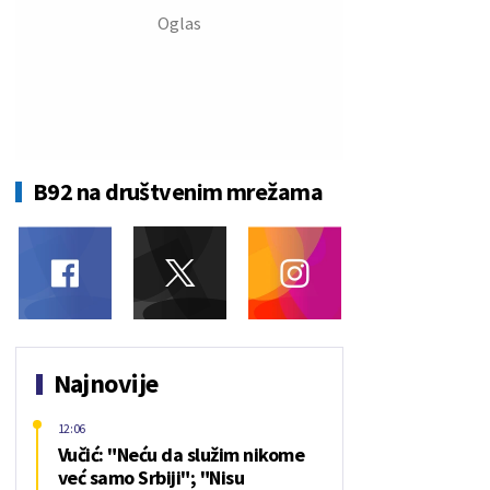
B92 na društvenim mrežama
Najnovije
12:06
Vučić: "Neću da služim nikome
već samo Srbiji"; "Nisu