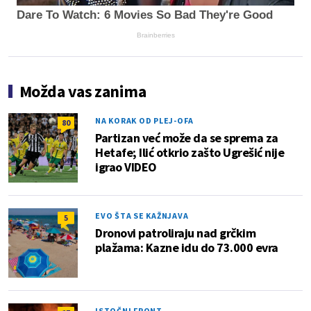
Dare To Watch: 6 Movies So Bad They're Good
Brainberries
Možda vas zanima
NA KORAK OD PLEJ-OFA
80
Partizan već može da se sprema za
Hetafe; Ilić otkrio zašto Ugrešić nije
igrao VIDEO
EVO ŠTA SE KAŽNJAVA
5
Dronovi patroliraju nad grčkim
plažama: Kazne idu do 73.000 evra
ISTOČNI FRONT