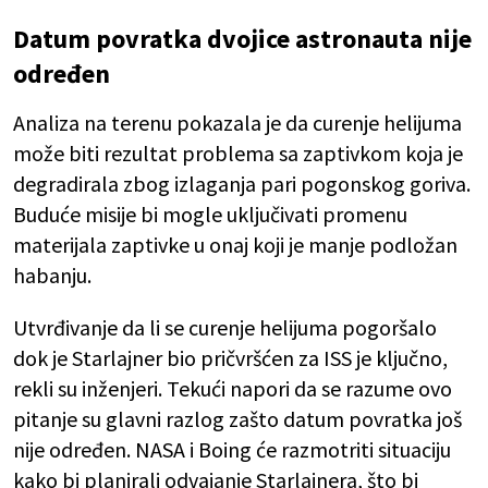
Datum povratka dvojice astronauta nije
određen
Analiza na terenu pokazala je da curenje helijuma
može biti rezultat problema sa zaptivkom koja je
degradirala zbog izlaganja pari pogonskog goriva.
Buduće misije bi mogle uključivati promenu
materijala zaptivke u onaj koji je manje podložan
habanju.
Utvrđivanje da li se curenje helijuma pogoršalo
dok je Starlajner bio pričvršćen za ISS je ključno,
rekli su inženjeri. Tekući napori da se razume ovo
pitanje su glavni razlog zašto datum povratka još
nije određen. NASA i Boing će razmotriti situaciju
kako bi planirali odvajanje Starlajnera, što bi