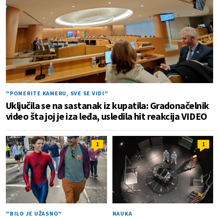
"POMERITE KAMERU, SVE SE VIDI"
Uključila se na sastanak iz kupatila: Gradonačelnik
video šta joj je iza leđa, usledila hit reakcija VIDEO
1
1
"BILO JE UŽASNO"
NAUKA