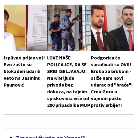
Isplivao prljav veš!
LOVE NAŠE
Podgorica će
Evo zašto su
POLICAJCE, DA SE
sarađivati sa OVK!
blokaderi udarili
SRBI ISELJAVAJU:
Bruka za brukom -
veto na Jasminu
Na KiM ljude
stiže nam novi
Paunović
privode bez
udarac od "braće":
dokaza, na tajnim
Crna Gora u
spiskovima više od
vojnom paktu
200 pripadnika MUP
protiv Srbije?!
Tragovi života na Veneri?