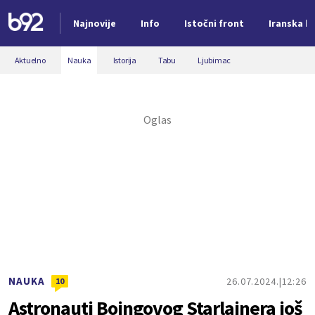
Najnovije
Info
Istočni front
Iranska kr
Nova vest
Aktuelno
Nauka
Istorija
Tabu
Ljubimac
NAUKA
26.07.2024.
12:26
10
Astronauti Boingovog Starlajnera još