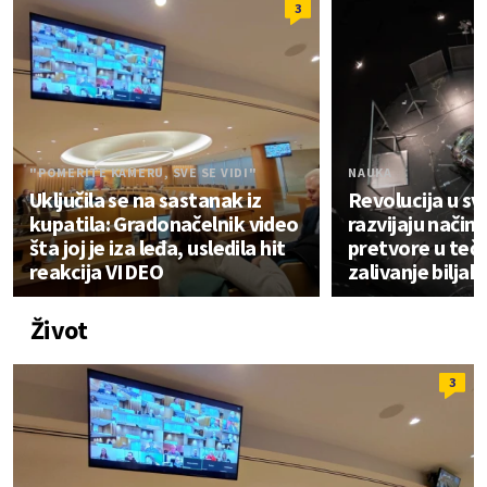
3
"POMERITE KAMERU, SVE SE VIDI"
NAUKA
Uključila se na sastanak iz
Revolucija u sv
kupatila: Gradonačelnik video
razvijaju način
šta joj je iza leđa, usledila hit
pretvore u teč
reakcija VIDEO
zalivanje biljak
Život
3