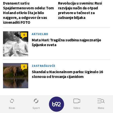
Dvanaest sati u
Revolucija u svemiru: Rusi
Spajdermenovom odelu: Tom
razvijaju način da otpad
Holand otkrio šta je bilo
pretvore u tečnost za
najgore, a odgovor će vas
zalivanje biljaka
iznenaditi FOTO
AKTUELNO
0
Mata Hari: Tragična sudbina najpoznatije
špijunke sveta
ZASTRAŠUJUĆE
0
Skandal u Nacionalnom parku: Uginulo 16
slonova od trovanja cijanidom
Superžena
✕
Novo
Sport
Video
Menu
0