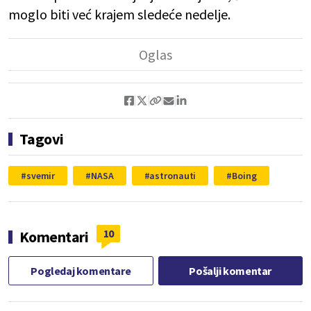
moglo biti već krajem sledeće nedelje.
Tagovi
svemir
NASA
astronauti
Boing
10
Komentari
Pogledaj komentare
Pošalji komentar