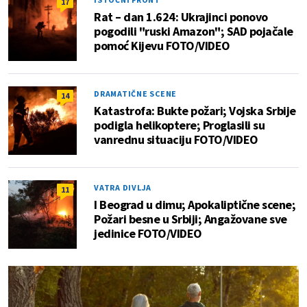
17
Rat – dan 1.624: Ukrajinci ponovo
pogodili "ruski Amazon"; SAD pojačale
pomoć Kijevu FOTO/VIDEO
DRAMATIČNE SCENE
14
Katastrofa: Bukte požari; Vojska Srbije
podigla helikoptere; Proglasili su
vanrednu situaciju FOTO/VIDEO
VATRA DIVLJA
11
I Beograd u dimu; Apokaliptične scene;
Požari besne u Srbiji; Angažovane sve
jedinice FOTO/VIDEO