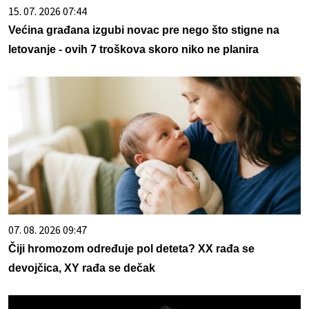
15. 07. 2026 07:44
Većina građana izgubi novac pre nego što stigne na
letovanje - ovih 7 troškova skoro niko ne planira
07. 08. 2026 09:47
Čiji hromozom određuje pol deteta? XX rađa se
devojčica, XY rađa se dečak