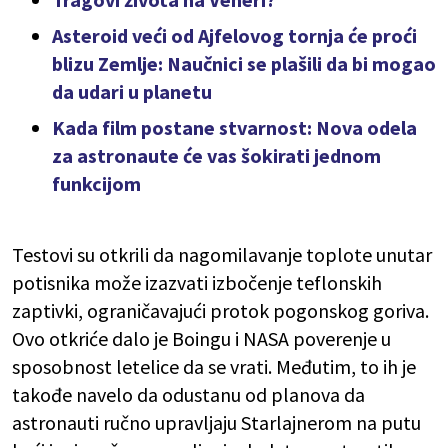
Asteroid veći od Ajfelovog tornja će proći
blizu Zemlje: Naučnici se plašili da bi mogao
da udari u planetu
Kada film postane stvarnost: Nova odela
za astronaute će vas šokirati jednom
funkcijom
Testovi su otkrili da nagomilavanje toplote unutar
potisnika može izazvati izbočenje teflonskih
zaptivki, ograničavajući protok pogonskog goriva.
Ovo otkriće dalo je Boingu i NASA poverenje u
sposobnost letelice da se vrati. Međutim, to ih je
takođe navelo da odustanu od planova da
astronauti ručno upravljaju Starlajnerom na putu