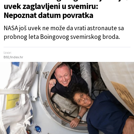
uvek zaglavljeni u svemiru:
Nepoznat datum povratka
NASA još uvek ne može da vrati astronaute sa
probnog leta Boingovog svemirskog broda.
Izvor:
B92/Index.hr