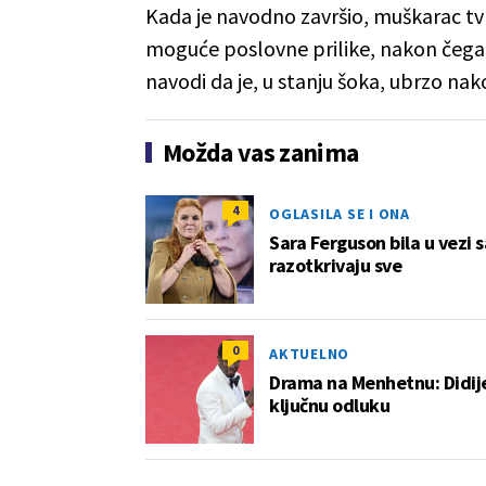
Kada je navodno završio, muškarac tvr
moguće poslovne prilike, nakon čega 
navodi da je, u stanju šoka, ubrzo n
Možda vas zanima
4
OGLASILA SE I ONA
Sara Ferguson bila u vezi s
razotkrivaju sve
0
AKTUELNO
Drama na Menhetnu: Didije
ključnu odluku