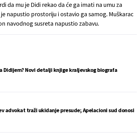
di da mu je Didi rekao da će ga imati na umu za
je napustio prostoriju i ostavio ga samog. Muškarac
akon navodnog susreta napustio zabavu.
a Didijem? Novi detalji knjige kraljevskog biografa
v advokat traži ukidanje presude; Apelacioni sud donosi