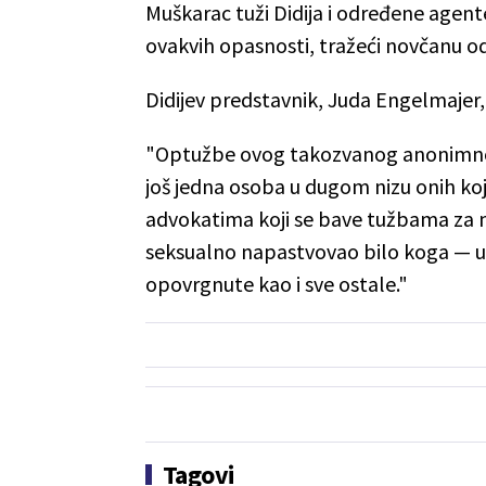
Muškarac tuži Didija i određene agente
ovakvih opasnosti, tražeći novčanu odšt
Didijev predstavnik, Juda Engelmajer, 
"Optužbe ovog takozvanog anonimnog
još jedna osoba u dugom nizu onih ko
advokatima koji se bave tužbama za 
seksualno napastvovao bilo koga — ukl
opovrgnute kao i sve ostale."
Tagovi