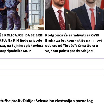
ŠE POLICAJCE, DA SE SRBI
Podgorica će sarađivati sa OVK!
JU: Na KiM ljude privode
Bruka za brukom - stiže nam novi
za, na tajnim spiskovima
udarac od "braće": Crna Gora u
200 pripadnika MUP
vojnom paktu protiv Srbije?!
tužbe protiv Didija: Seksualno zlostavljao poznatog