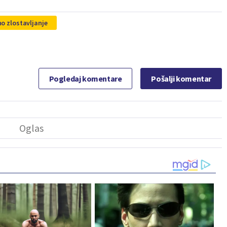
o zlostavljanje
Pogledaj komentare
Pošalji komentar