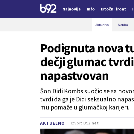
Najnovije
Info
Istočni front
Nova vest
Aktuelno
Nauka
Podignuta nova tuž
dečji glumac tvrdi
napastvovan
Šon Didi Kombs suočio se sa novo
tvrdi da ga je Didi seksualno nap
mu pomaže u glumačkoj karijeri.
Izvor:
B92.net
AKTUELNO