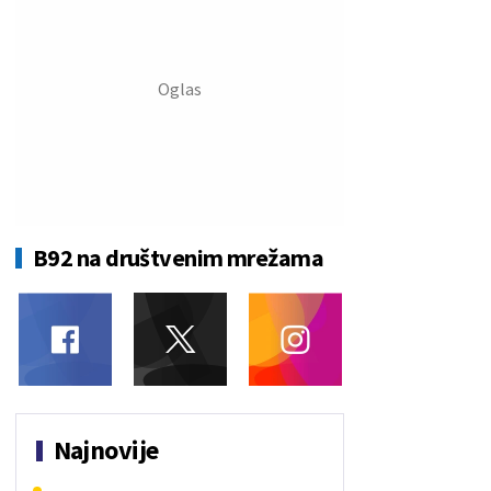
B92 na društvenim mrežama
Najnovije