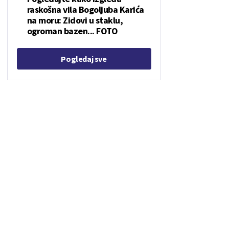
raskošna vila Bogoljuba Karića
na moru: Zidovi u staklu,
ogroman bazen... FOTO
Pogledaj sve