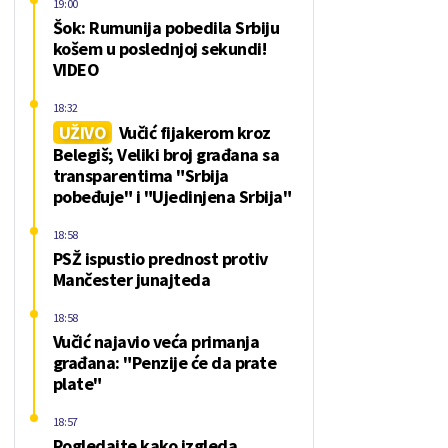
19:00
Šok: Rumunija pobedila Srbiju
košem u poslednjoj sekundi!
VIDEO
18:32
UŽIVO
Vučić fijakerom kroz
Belegiš; Veliki broj građana sa
transparentima "Srbija
pobeđuje" i "Ujedinjena Srbija"
18:58
PSŽ ispustio prednost protiv
Mančester junajteda
18:58
Vučić najavio veća primanja
građana: "Penzije će da prate
plate"
18:57
Pogledajte kako izgleda