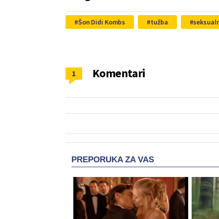
Šon Didi Kombs
tužba
seksualn
Komentari
1
PREPORUKA ZA VAS