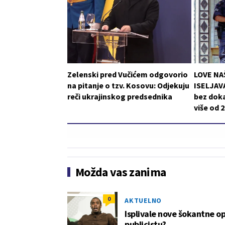
Zelenski pred Vučićem odgovorio
LOVE NA
na pitanje o tzv. Kosovu: Odjekuju
ISELJAVA
reči ukrajinskog predsednika
bez doka
više od 
Možda vas zanima
0
AKTUELNO
Isplivale nove šokantne op
publicistu?