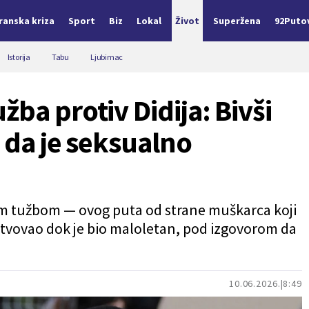
Iranska kriza
Sport
Biz
Lokal
Život
Superžena
92Puto
Istorija
Tabu
Ljubimac
ba protiv Didija: Bivši
 da je seksualno
m tužbom — ovog puta od strane muškarca koji
astvovao dok je bio maloletan, pod izgovorom da
10.06.2026.
8:49