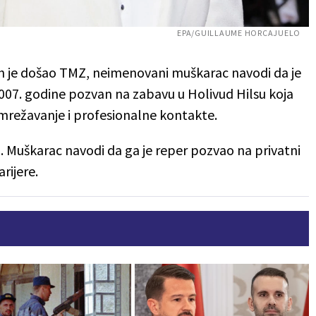
EPA/GUILLAUME HORCAJUELO
 je došao TMZ, neimenovani muškarac navodi da je
2007. godine pozvan na zabavu u Holivud Hilsu koja
mrežavanje i profesionalne kontakte.
a
. Muškarac navodi da ga je reper pozvao na privatni
rijere.