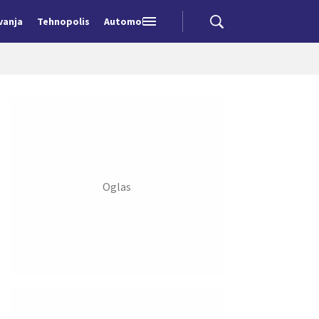
vanja
Tehnopolis
Automobili