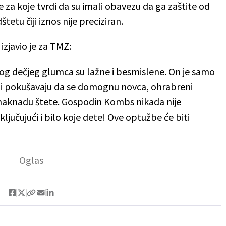
 za koje tvrdi da su imali obavezu da ga zaštite od
etu čiji iznos nije preciziran.
izjavio je za TMZ:
 dečjeg glumca su lažne i besmislene. On je samo
ji pokušavaju da se domognu novca, ohrabreni
naknadu štete. Gospodin Kombs nikada nije
jučujući i bilo koje dete! Ove optužbe će biti