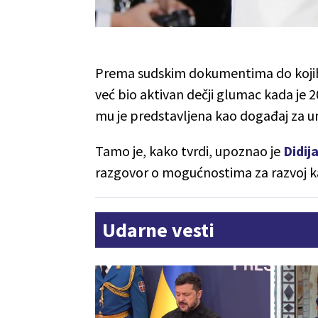
Prema sudskim dokumentima do kojih
već bio aktivan dečji glumac kada je 
mu je predstavljena kao događaj za u
Tamo je, kako tvrdi, upoznao je
Didij
razgovor o mogućnostima za razvoj ka
Udarne vesti