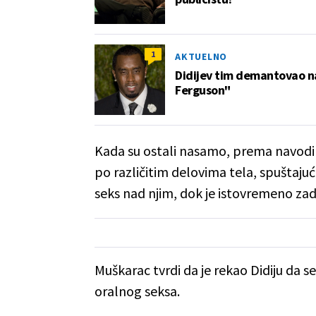
1
AKTUELNO
Didijev tim demantovao na
Ferguson"
Kada su ostali nasamo, prema navodima
po različitim delovima tela, spuštajući
seks nad njim, dok je istovremeno za
Muškarac tvrdi da je rekao Didiju da s
oralnog seksa.