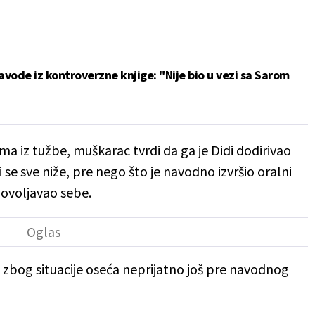
vode iz kontroverzne knjige: "Nije bio u vezi sa Sarom
 iz tužbe, muškarac tvrdi da ga je Didi dodirivao
 se sve niže, pre nego što je navodno izvršio oralni
dovoljavao sebe.
e zbog situacije oseća neprijatno još pre navodnog