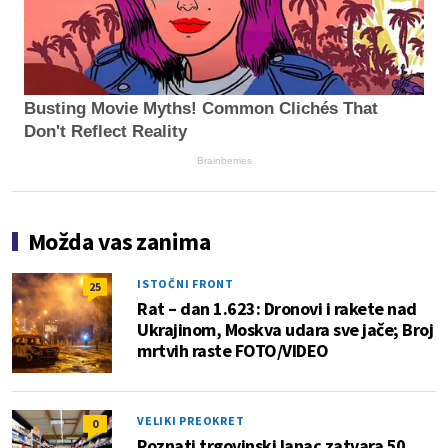
Busting Movie Myths! Common Clichés That
Don't Reflect Reality
Brainberries
Možda vas zanima
ISTOČNI FRONT
25
Rat – dan 1.623: Dronovi i rakete nad
Ukrajinom, Moskva udara sve jače; Broj
mrtvih raste FOTO/VIDEO
VELIKI PREOKRET
0
Poznati trgovinski lanac zatvara 50