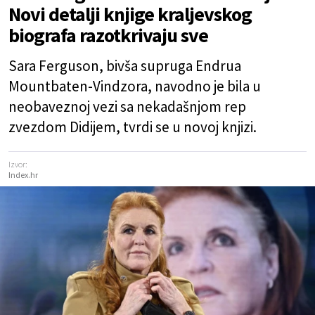
Novi detalji knjige kraljevskog
biografa razotkrivaju sve
Sara Ferguson, bivša supruga Endrua
Mountbaten-Vindzora, navodno je bila u
neobaveznoj vezi sa nekadašnjom rep
zvezdom Didijem, tvrdi se u novoj knjizi.
Izvor:
Index.hr