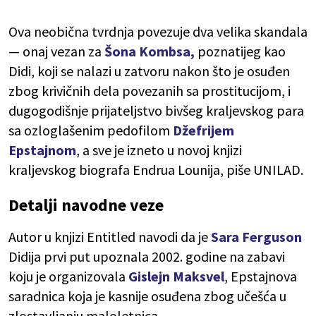
Ova neobična tvrdnja povezuje dva velika skandala
— onaj vezan za
Šona Kombsa,
poznatijeg kao
Didi, koji se nalazi u zatvoru nakon što je osuđen
zbog krivičnih dela povezanih sa prostitucijom, i
dugogodišnje prijateljstvo bivšeg kraljevskog para
sa ozloglašenim pedofilom
Džefrijem
Epstajnom
, a sve je izneto u novoj knjizi
kraljevskog biografa Endrua Lounija, piše UNILAD.
Detalji navodne veze
Autor u knjizi Entitled navodi da je
Sara Ferguson
Didija prvi put upoznala 2002. godine na zabavi
koju je organizovala
Gislejn Maksvel
, Epstajnova
saradnica koja je kasnije osuđena zbog učešća u
zlostavljanju maloletnica.