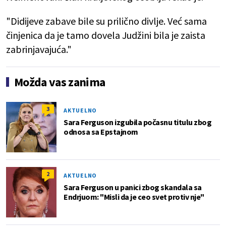
"Didijeve zabave bile su prilično divlje. Već sama
činjenica da je tamo dovela Judžini bila je zaista
zabrinjavajuća."
Možda vas zanima
3
AKTUELNO
Sara Ferguson izgubila počasnu titulu zbog
odnosa sa Epstajnom
2
AKTUELNO
Sara Ferguson u panici zbog skandala sa
Endrjuom: "Misli da je ceo svet protiv nje"