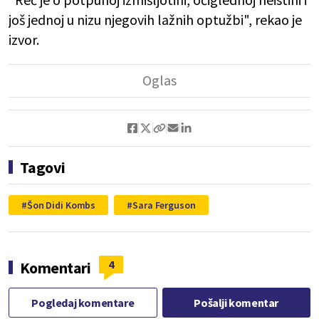
još jednoj u nizu njegovih lažnih optužbi", rekao je
izvor.
Tagovi
Šon Didi Kombs
Sara Ferguson
4
Komentari
Pogledaj komentare
Pošalji komentar