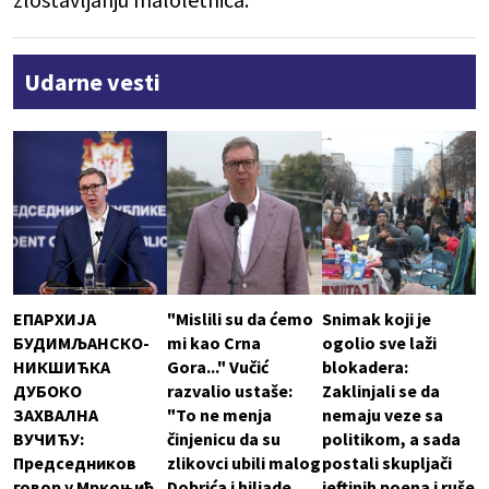
Udarne vesti
ЕПАРХИЈА
"Mislili su da ćemo
Snimak koji je
БУДИМЉАНСКО-
mi kao Crna
ogolio sve laži
НИКШИЋКА
Gora..." Vučić
blokadera:
ДУБОКО
razvalio ustaše:
Zaklinjali se da
ЗАХВАЛНА
"To ne menja
nemaju veze sa
ВУЧИЋУ:
činjenicu da su
politikom, a sada
Председников
zlikovci ubili malog
postali skupljači
говор у Мркоњић
Dobrića i hiljade
jeftinih poena i ruše