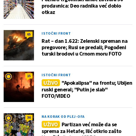
prodavnica: Deo radnika već dobio
otkaz
ISTOČNI FRONT
65
Rat – dan 1.622: Zelenski spreman na
pregovore; Rusi se predali; Pogođeni
turski brodovi u Crnom moru FOTO
ISTOČNI FRONT
15
UŽIVO
"Apokalipsa" na frontu; Ubijen
ruski general; "Putin je slab"
FOTO/VIDEO
NA KORAK OD PLEJ-OFA
36
UŽIVO
Partizan već može da se
sprema za Hetafe; Ilić otkrio zašto