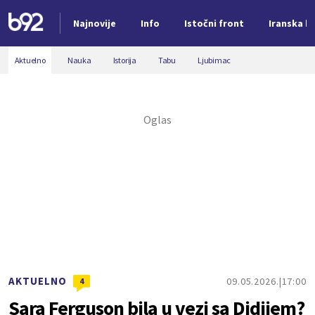
Najnovije
Info
Istočni front
Iranska kr
Nova vest
Aktuelno
Nauka
Istorija
Tabu
Ljubimac
AKTUELNO
09.05.2026.
17:00
4
Sara Ferguson bila u vezi sa Didijem?