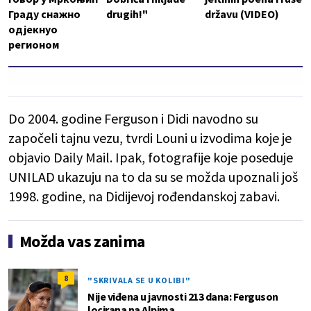
Граду снажно
drugih!"
državu (VIDEO)
одјекнуо
регионом
Do 2004. godine Ferguson i Didi navodno su
započeli tajnu vezu, tvrdi Louni u izvodima koje je
objavio Daily Mail. Ipak, fotografije koje poseduje
UNILAD ukazuju na to da su se možda upoznali još
1998. godine, na Didijevoj rođendanskoj zabavi.
Možda vas zanima
8
"SKRIVALA SE U KOLIBI"
Nije viđena u javnosti 213 dana: Ferguson
locirana na Alpima