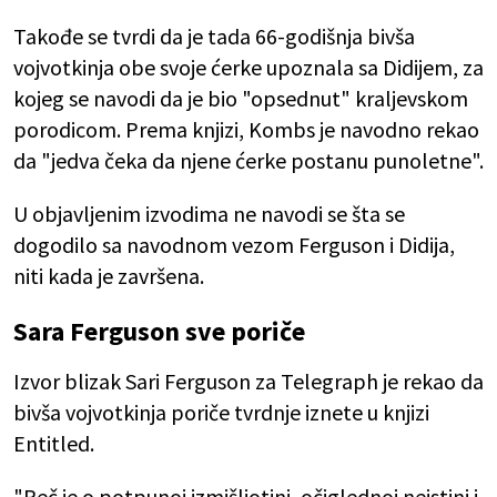
Takođe se tvrdi da je tada 66-godišnja bivša
vojvotkinja obe svoje ćerke upoznala sa Didijem, za
kojeg se navodi da je bio "opsednut" kraljevskom
porodicom. Prema knjizi, Kombs je navodno rekao
da "jedva čeka da njene ćerke postanu punoletne".
U objavljenim izvodima ne navodi se šta se
dogodilo sa navodnom vezom Ferguson i Didija,
niti kada je završena.
Sara Ferguson sve poriče
Izvor blizak Sari Ferguson za Telegraph je rekao da
bivša vojvotkinja poriče tvrdnje iznete u knjizi
Entitled.
"Reč je o potpunoj izmišljotini, očiglednoj neistini i