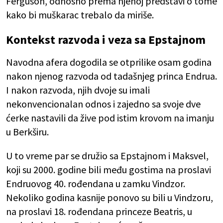
Ferguson, odnosno prema njenoj predstavi o tome
kako bi muškarac trebalo da miriše.
Kontekst razvoda i veza sa Epstajnom
Navodna afera dogodila se otprilike osam godina
nakon njenog razvoda od tadašnjeg princa Endrua.
I nakon razvoda, njih dvoje su imali
nekonvencionalan odnos i zajedno sa svoje dve
ćerke nastavili da žive pod istim krovom na imanju
u Berkširu.
U to vreme par se družio sa Epstajnom i Maksvel,
koji su 2000. godine bili među gostima na proslavi
Endruovog 40. rođendana u zamku Vindzor.
Nekoliko godina kasnije ponovo su bili u Vindzoru,
na proslavi 18. rođendana princeze Beatris, u