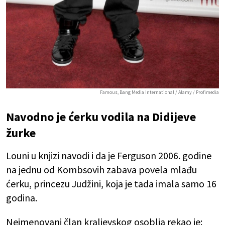
Famous, Bang Media International / Alamy / Profimedia
Navodno je ćerku vodila na Didijeve
žurke
Louni u knjizi navodi i da je Ferguson 2006. godine
na jednu od Kombsovih zabava povela mlađu
ćerku, princezu Judžini, koja je tada imala samo 16
godina.
Neimenovani član kraljevskog osoblja rekao je: