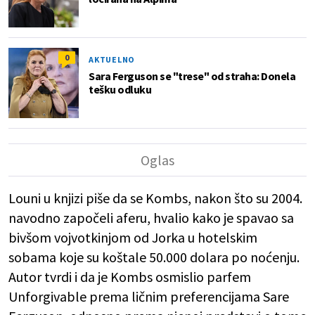
0
AKTUELNO
Sara Ferguson se "trese" od straha: Donela
tešku odluku
Louni u knjizi piše da se Kombs, nakon što su 2004.
navodno započeli aferu, hvalio kako je spavao sa
bivšom vojvotkinjom od Jorka u hotelskim
sobama koje su koštale 50.000 dolara po noćenju.
Autor tvrdi i da je Kombs osmislio parfem
Unforgivable prema ličnim preferencijama Sare