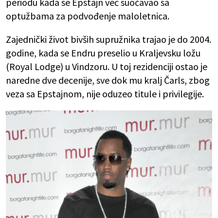
periodu kada se Epstajn već suočavao sa
optužbama za podvođenje maloletnica.
Zajednički život bivših supružnika trajao je do 2004.
godine, kada se Endru preselio u Kraljevsku ložu
(Royal Lodge) u Vindzoru. U toj rezidenciji ostao je
naredne dve decenije, sve dok mu kralj Čarls, zbog
veza sa Epstajnom, nije oduzeo titule i privilegije.