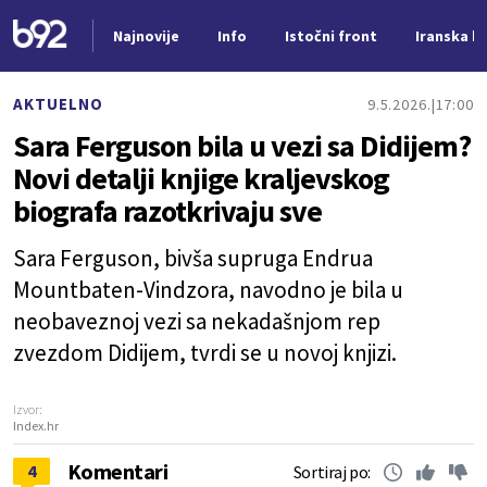
Najnovije
Info
Istočni front
Iranska kr
Nova vest
AKTUELNO
9.5.2026.
17:00
Sara Ferguson bila u vezi sa Didijem?
Novi detalji knjige kraljevskog
biografa razotkrivaju sve
Sara Ferguson, bivša supruga Endrua
Mountbaten-Vindzora, navodno je bila u
neobaveznoj vezi sa nekadašnjom rep
zvezdom Didijem, tvrdi se u novoj knjizi.
Izvor:
Index.hr
Komentari
4
Sortiraj po: