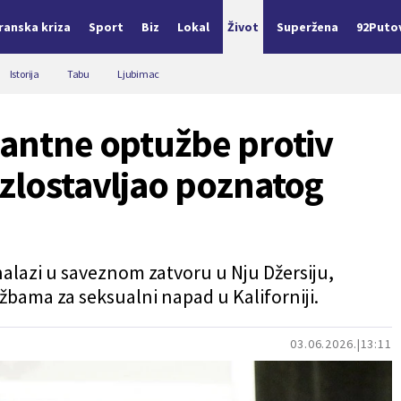
Iranska kriza
Sport
Biz
Lokal
Život
Superžena
92Puto
Istorija
Tabu
Ljubimac
kantne optužbe protiv
 zlostavljao poznatog
nalazi u saveznom zatvoru u Nju Džersiju,
žbama za seksualni napad u Kaliforniji.
03.06.2026.
13:11