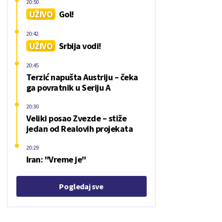
20:50
UŽIVO
Gol!
20:42
UŽIVO
Srbija vodi!
20:45
Terzić napušta Austriju – čeka
ga povratnik u Seriju A
20:30
Veliki posao Zvezde – stiže
jedan od Realovih projekata
20:29
Iran: "Vreme je"
Pogledaj sve