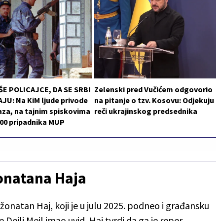
ŠE POLICAJCE, DA SE SRBI
Zelenski pred Vučićem odgovorio
JU: Na KiM ljude privode
na pitanje o tzv. Kosovu: Odjekuju
za, na tajnim spiskovima
reči ukrajinskog predsednika
200 pripadnika MUP
onatana Haja
žonatan Haj, koji je u julu 2025. podneo i građansku
 Dejli Mejl imao uvid, Haj tvrdi da ga je reper