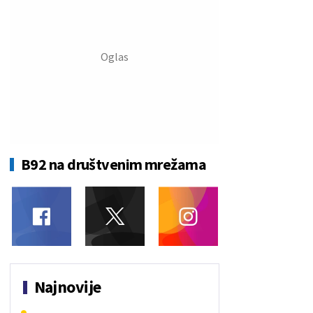
B92 na društvenim mrežama
Najnovije