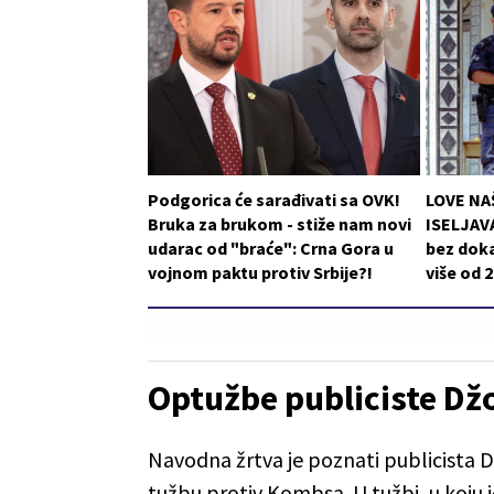
Podgorica će sarađivati sa OVK!
LOVE NA
Bruka za brukom - stiže nam novi
ISELJAVA
udarac od "braće": Crna Gora u
bez doka
vojnom paktu protiv Srbije?!
više od 
Optužbe publiciste Dž
Navodna žrtva je poznati publicista D
tužbu protiv Kombsa. U tužbi, u koju je