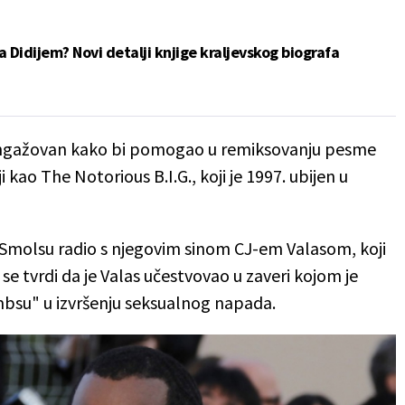
a Didijem? Novi detalji knjige kraljevskog biografa
 angažovan kako bi pomogao u remiksovanju pesme
i kao The Notorious B.I.G., koji je 1997. ubijen u
 Smolsu radio s njegovim sinom CJ-em Valasom, koji
se tvrdi da je Valas učestvovao u zaveri kojom je
su" u izvršenju seksualnog napada.