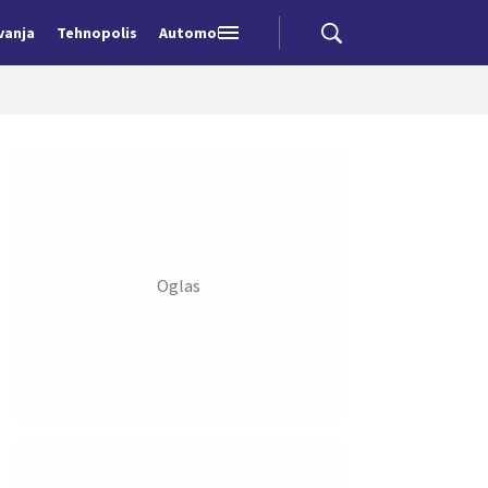
vanja
Tehnopolis
Automobili