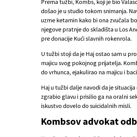
Prema tužbi, Kombs, koji je bio Valaso
došao je u studio tokom snimanja. Na
uzme ketamin kako bi ona zvučala bol
njegove pratnje do skladišta u Los An
pre donacije Kući slavnih rokenrola.
U tužbi stoji da je Haj ostao sam u p
majicu svog pokojnog prijatelja. Komb
do vrhunca, ejakulirao na majicu i bacio
Haj u tužbi dalje navodi da je situac
zgrabio glavu i prisilio ga na oralni se
iskustvo dovelo do suicidalnih misli.
Kombsov advokat odb