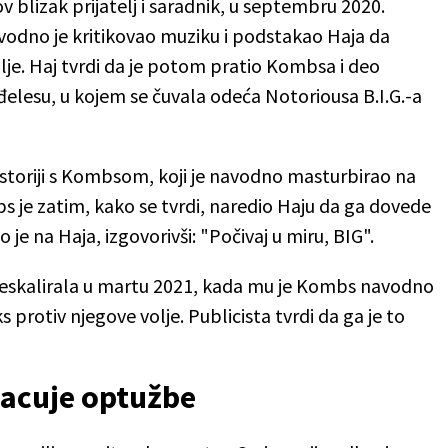
v blizak prijatelj i saradnik, u septembru 2020.
vodno je kritikovao muziku i podstakao Haja da
je. Haj tvrdi da je potom pratio Kombsa i deo
đelesu, u kojem se čuvala odeća Notoriousa B.I.G.-a
rostoriji s Kombsom, koji je navodno masturbirao na
s je zatim, kako se tvrdi, naredio Haju da ga dovede
 je na Haja, izgovorivši: "Počivaj u miru, BIG".
ija eskalirala u martu 2021, kada mu je Kombs navodno
ks protiv njegove volje. Publicista tvrdi da ga je to
acuje optužbe