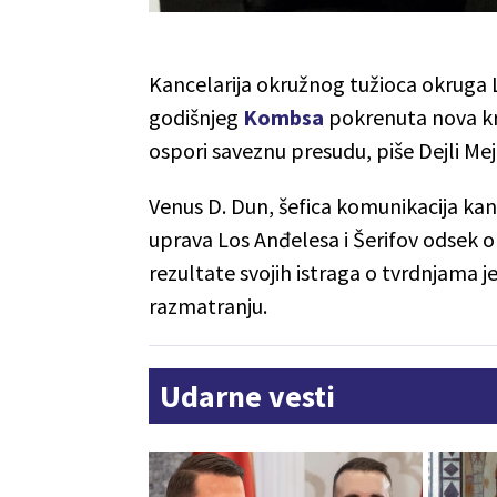
Kancelarija okružnog tužioca okruga L
godišnjeg
Kombsa
pokrenuta nova kri
ospori saveznu presudu, piše Dejli Mej
Venus D. Dun, šefica komunikacija kance
uprava Los Anđelesa i Šerifov odsek o
rezultate svojih istraga o tvrdnjama j
razmatranju.
Udarne vesti