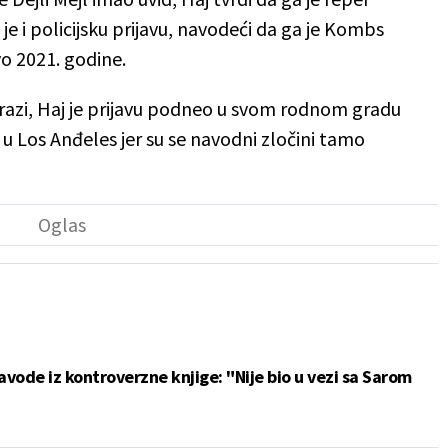
e i policijsku prijavu, navodeći da ga je Kombs
o 2021. godine.
strazi, Haj je prijavu podneo u svom rodnom gradu
n u Los Anđeles jer su se navodni zločini tamo
vode iz kontroverzne knjige: "Nije bio u vezi sa Sarom