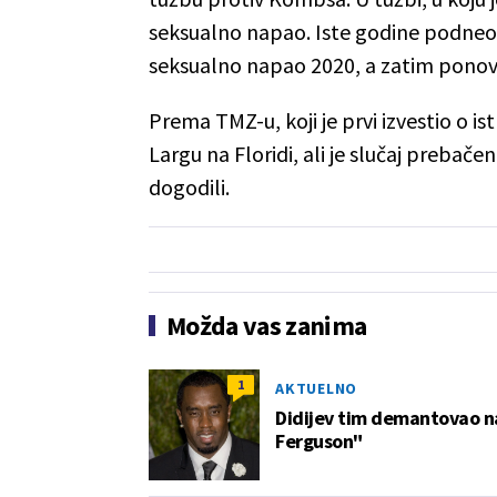
seksualno napao. Iste godine podneo j
seksualno napao 2020, a zatim ponov
Prema TMZ-u, koji je prvi izvestio o i
Largu na Floridi, ali je slučaj prebače
dogodili.
Možda vas zanima
1
AKTUELNO
Didijev tim demantovao na
Ferguson"