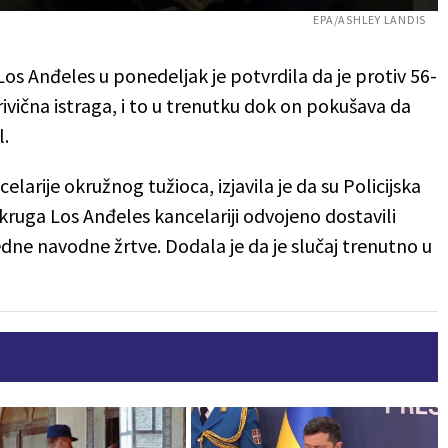
EPA/ASHLEY LANDIS
os Anđeles u ponedeljak je potvrdila da je protiv 56-
vična istraga, i to u trenutku dok on pokušava da
l.
larije okružnog tužioca, izjavila je da su Policijska
kruga Los Anđeles kancelariji odvojeno dostavili
edne navodne žrtve. Dodala je da je slučaj trenutno u