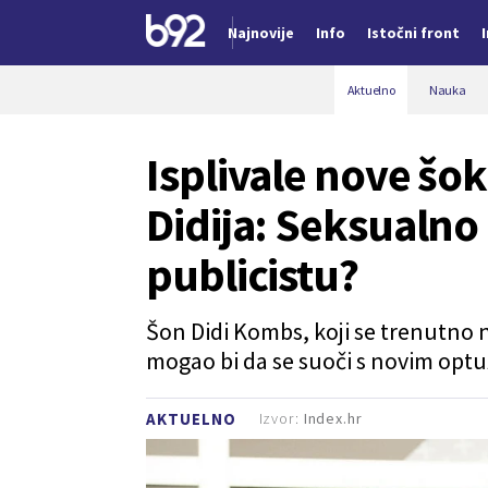
Najnovije
Info
Istočni front
Nova vest
Aktuelno
Nauka
Isplivale nove šo
Didija: Seksualno
publicistu?
Šon Didi Kombs, koji se trenutno 
mogao bi da se suoči s novim optu
Izvor:
Index.hr
AKTUELNO