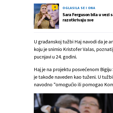
4
OGLASILA SE I ONA
Sara Ferguson bila u vezi s
razotkrivaju sve
U građanskoj tužbi Haj navodi da je
koju je snimio Kristofer Valas, poznatij
pucnjavi u 24. godini.
Haj je na projektu posvećenom Bigiju
je takođe naveden kao tuženi. U tužbi 
navodno "omogućio ili pomogao Komb