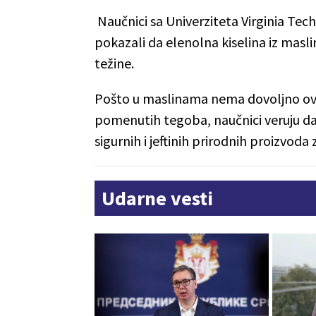
Naučnici sa Univerziteta Virginia Tec
pokazali da elenolna kiselina iz masli
težine.
Pošto u maslinama nema dovoljno ove 
pomenutih tegoba, naučnici veruju da 
sigurnih i jeftinih prirodnih proizvoda 
Udarne vesti