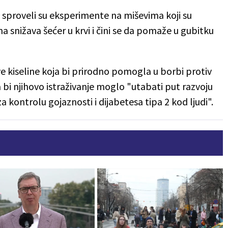
h sproveli su eksperimente na miševima koji su
na snižava šećer u krvi i čini se da pomaže u gubitku
kiseline koja bi prirodno pomogla u borbi protiv
bi njihovo istraživanje moglo "utabati put razvoju
za kontrolu gojaznosti i dijabetesa tipa 2 kod ljudi".