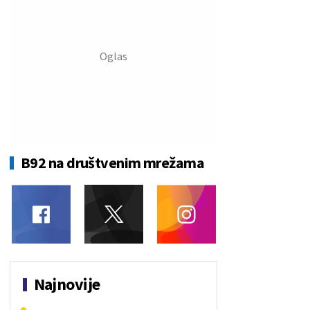
B92 na društvenim mrežama
Najnovije