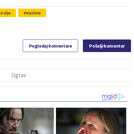
o ulje
masline
Pogledaj komentare
Pošalji komentar