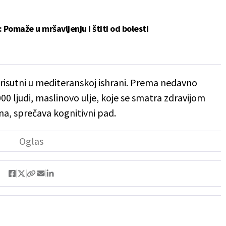
: Pomaže u mršavljenju i štiti od bolesti
prisutni u mediteranskoj ishrani. Prema nedavno
000 ljudi, maslinovo ulje, koje se smatra zdravijom
na, sprečava kognitivni pad.