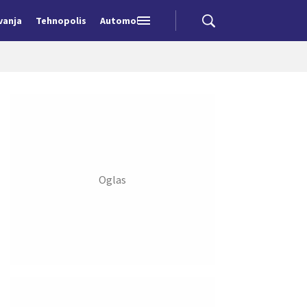
vanja
Tehnopolis
Automobili