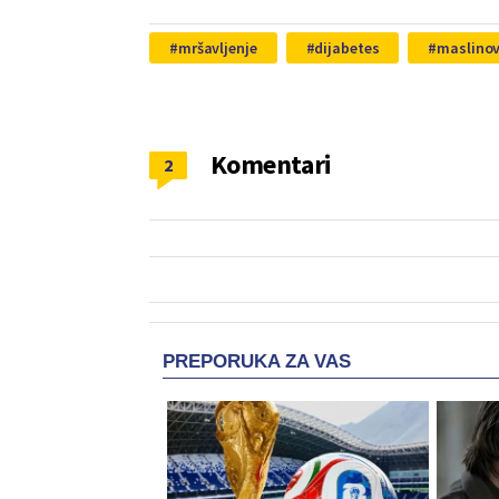
mršavljenje
dijabetes
maslinov
Komentari
2
PREPORUKA ZA VAS