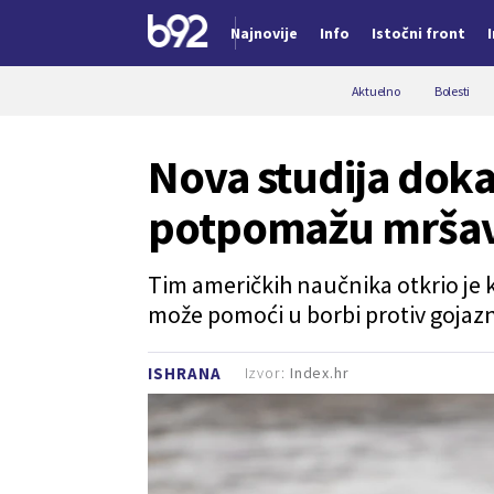
Najnovije
Info
Istočni front
Nova vest
Aktuelno
Bolesti
Nova studija doka
potpomažu mršav
Tim američkih naučnika otkrio je
može pomoći u borbi protiv gojazno
Izvor:
Index.hr
ISHRANA