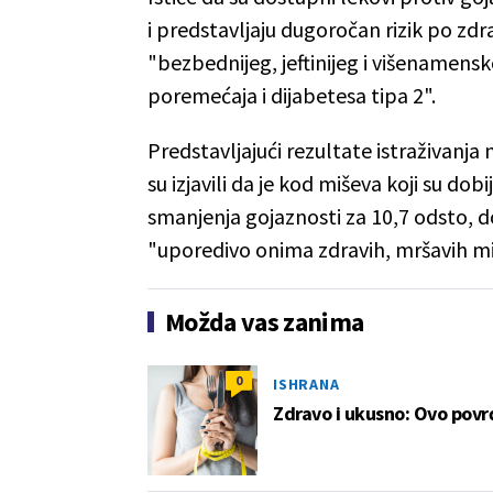
i predstavljaju dugoročan rizik po zdra
"bezbednijeg, jeftinijeg i višenamensk
poremećaja i dijabetesa tipa 2".
Predstavljajući rezultate istraživanja 
su izjavili da je kod miševa koji su dob
smanjenja gojaznosti za 10,7 odsto, dok
"uporedivo onima zdravih, mršavih mi
Možda vas zanima
0
ISHRANA
Zdravo i ukusno: Ovo povr