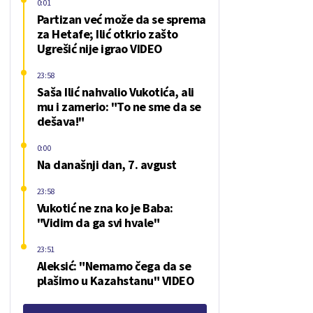
0:01
Partizan već može da se sprema
za Hetafe; Ilić otkrio zašto
Ugrešić nije igrao VIDEO
23:58
Saša Ilić nahvalio Vukotića, ali
mu i zamerio: "To ne sme da se
dešava!"
0:00
Na današnji dan, 7. avgust
23:58
Vukotić ne zna ko je Baba:
"Vidim da ga svi hvale"
23:51
Aleksić: "Nemamo čega da se
plašimo u Kazahstanu" VIDEO