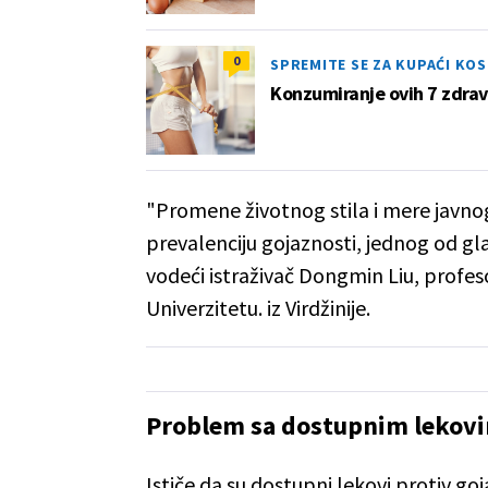
0
SPREMITE SE ZA KUPAĆI KO
Konzumiranje ovih 7 zdrav
"Promene životnog stila i mere javnog
prevalenciju gojaznosti, jednog od glav
vodeći istraživač Dongmin Liu, profes
Univerzitetu. iz Virdžinije.
Problem sa dostupnim lekov
Ističe da su dostupni lekovi protiv go