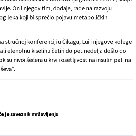
vlje. On i njegov tim, dodaje, rade na razvoju
og leka koji bi sprečio pojavu metaboličkih
na stručnoj konferenciji u Čikagu, Lui i njegove kolege
ijali elenolnu kiselinu četiri do pet nedelja došlo do
 su nivoi šećera u krvi i osetljivost na insulin pali na
ševa".
će je saveznik mršavljenju