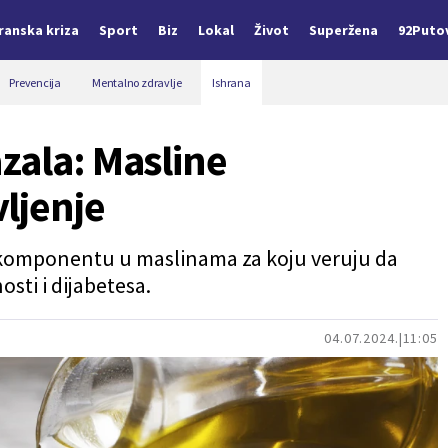
Iranska kriza
Sport
Biz
Lokal
Život
Superžena
92Puto
Prevencija
Mentalno zdravlje
Ishrana
zala: Masline
ljenje
 komponentu u maslinama za koju veruju da
sti i dijabetesa.
04.07.2024.
11:05