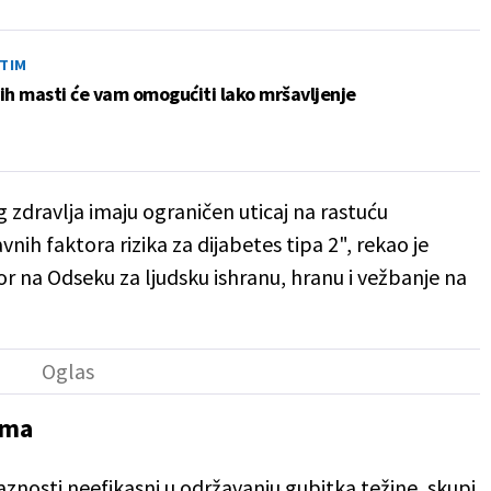
STIM
ih masti će vam omogućiti lako mršavljenje
 zdravlja imaju ograničen uticaj na rastuću
nih faktora rizika za dijabetes tipa 2", rekao je
or na Odseku za ljudsku ishranu, hranu i vežbanje na
ima
jaznosti neefikasni u održavanju gubitka težine, skupi