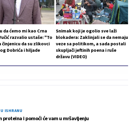
 su da ćemo mi kao Crna
Snimak koji je ogolio sve laži
 Vučić razvalio ustaše: "To
blokadera: Zaklinjali se da nemaju
 činjenicu da su zlikovci
veze sa politikom, a sada postali
log Dobrića i hiljade
skupljači jeftinih poena i ruše
državu (VIDEO)
NU ISHRANU
n proteina i pomoći će vam u mršavljenju