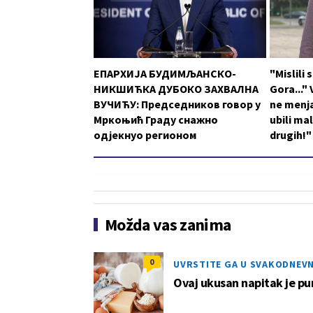
ЕПАРХИЈА БУДИМЉАНСКО-
"Mislili
НИКШИЋКА ДУБОКО ЗАХВАЛНА
Gora..."
ВУЧИЋУ: Председников говор у
ne menja
Мркоњић Граду снажно
ubili ma
одјекнуо регионом
drugih!"
Možda vas zanima
0
UVRSTITE GA U SVAKODNEV
Ovaj ukusan napitak je pu