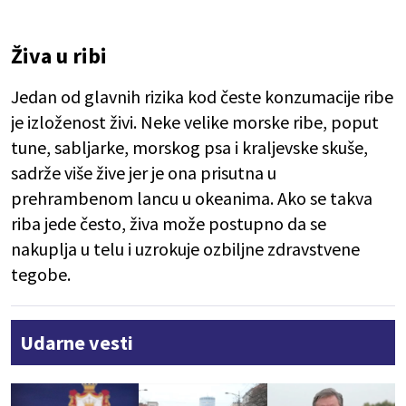
Živa u ribi
Jedan od glavnih rizika kod česte konzumacije ribe
je izloženost živi. Neke velike morske ribe, poput
tune, sabljarke, morskog psa i kraljevske skuše,
sadrže više žive jer je ona prisutna u
prehrambenom lancu u okeanima. Ako se takva
riba jede često, živa može postupno da se
nakuplja u telu i uzrokuje ozbiljne zdravstvene
tegobe.
Udarne vesti