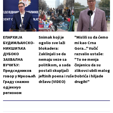
ЕПАРХИЈА
Snimak koji je
"Mislili su da ćemo
БУДИМЉАНСКО-
ogolio sve laži
mi kao Crna
НИКШИЋКА
blokadera:
Gora..." Vučić
ДУБОКО
Zaklinjali se da
razvalio ustaše:
ЗАХВАЛНА
nemaju veze sa
"To ne menja
ВУЧИЋУ:
politikom, a sada
činjenicu da su
Председников
postali skupljači
zlikovci ubili malog
говор у Мркоњић
jeftinih poena i ruše
Dobrića i hiljade
Граду снажно
državu (VIDEO)
drugih!"
одјекнуо
регионом