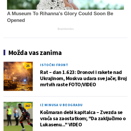
A Museum To Rihanna's Glory Could Soon Be
Opened
Brainberries
Možda vas zanima
ISTOČNI FRONT
25
Rat – dan 1.623: Dronovi i rakete nad
Ukrajinom, Moskva udara sve jače; Broj
mrtvih raste FOTO/VIDEO
IZ MINUSA U BEOGRADU
367
Košmaran debi kapitalca – Zvezda se
vraća sa zaostatkom; "Da zaključimo o
Lukasenu..." VIDEO