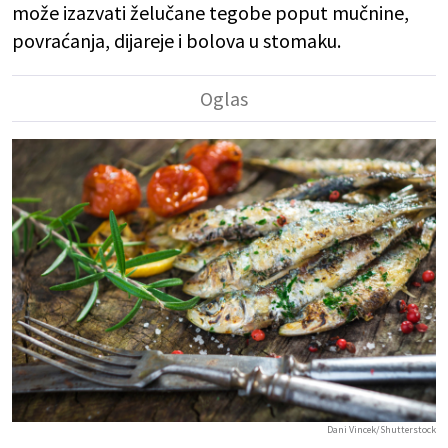
može izazvati želučane tegobe poput mučnine,
povraćanja, dijareje i bolova u stomaku.
Dani Vincek/Shutterstock