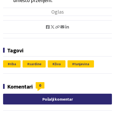
umesto prženjem.
Tagovi
riba
sardine
živa
tunjevina
0
Komentari
Pošalji komentar