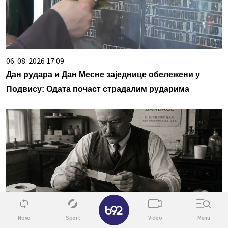
06. 08. 2026 17:09
Дан рудара и Дан Месне заједнице обележени у
Подвису: Одата почаст страдалим рударима
✕
Novo
Sport
Video
Menu
06. 08. 2026 17:02