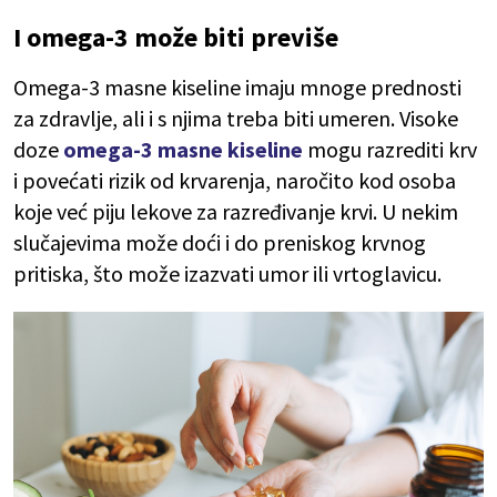
I omega-3 može biti previše
Omega-3 masne kiseline imaju mnoge prednosti
za zdravlje, ali i s njima treba biti umeren. Visoke
doze
omega-3 masne kiseline
mogu razrediti krv
i povećati rizik od krvarenja, naročito kod osoba
koje već piju lekove za razređivanje krvi. U nekim
slučajevima može doći i do preniskog krvnog
pritiska, što može izazvati umor ili vrtoglavicu.