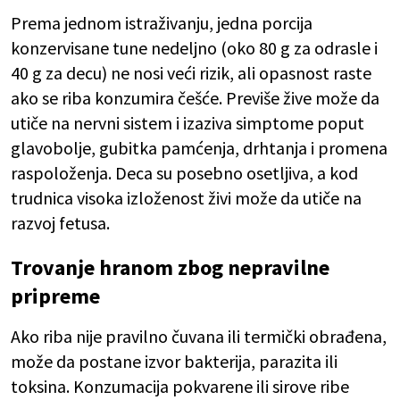
Prema jednom istraživanju, jedna porcija
konzervisane tune nedeljno (oko 80 g za odrasle i
40 g za decu) ne nosi veći rizik, ali opasnost raste
ako se riba konzumira češće. Previše žive može da
utiče na nervni sistem i izaziva simptome poput
glavobolje, gubitka pamćenja, drhtanja i promena
raspoloženja. Deca su posebno osetljiva, a kod
trudnica visoka izloženost živi može da utiče na
razvoj fetusa.
Trovanje hranom zbog nepravilne
pripreme
Ako riba nije pravilno čuvana ili termički obrađena,
može da postane izvor bakterija, parazita ili
toksina. Konzumacija pokvarene ili sirove ribe