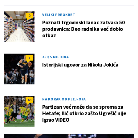
VELIKI PREOKRET
0
Poznati trgovinski lanac zatvara 50
prodavnica: Deo radnika već dobio
otkaz
359,5 MILIONA
7
Istorijski ugovor za Nikolu Jokića
NA KORAK OD PLEJ-OFA
40
Partizan već može da se sprema za
Hetafe; Ilić otkrio zašto Ugrešić nije
igrao VIDEO