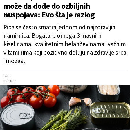
može da dođe do ozbiljnih
nuspojava: Evo šta je razlog
Riba se često smatra jednom od najzdravijih
namirnica. Bogata je omega-3 masnim
kiselinama, kvalitetnim belančevinama i važnim
vitaminima koji pozitivno deluju na zdravlje srca
i mozga.
Izvor:
Index.hr