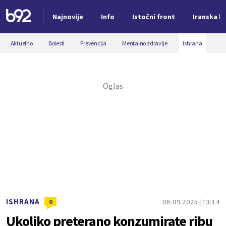
Najnovije
Info
Istočni front
Iranska kr
Nova vest
Aktuelno
Bolesti
Prevencija
Mentalno zdravlje
Ishrana
ISHRANA
06.09.2025.
13:14
0
Ukoliko preterano konzumirate ribu