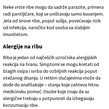
Neke vrste ribe mogu da sadrže parazite, primera
radi pantljičare, koji se uništavaju samo kuvanjem.
Jela od sirove ribe, poput sušija, povećavaju rizik
od infekcija, naročito kod osoba sa slabijim
imunitetom.
Alergije na ribu
Riba je jedan od najčešćih uzročnika alergijskih
reakcija na hranu. Simptomi se mogu kretati od
blagih osipa i svrba do ozbiljnih reakcija poput
otežanog disanja. U retkim slučajevima može da
dođe do anafilaksije – stanja koje zahteva hitnu
medicinsku pomoć. Osobe koje znaju da su
alergične trebaju u potpunosti da izbegavaju
konzumaciju ribe.