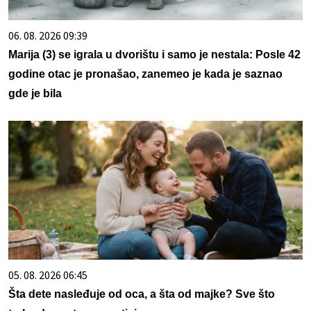
06. 08. 2026 09:39
Marija (3) se igrala u dvorištu i samo je nestala: Posle 42
godine otac je pronašao, zanemeo je kada je saznao
gde je bila
05. 08. 2026 06:45
Šta dete nasleđuje od oca, a šta od majke? Sve što