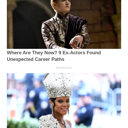
Where Are They Now? 9 Ex-Actors Found
Unexpected Career Paths
Brainberries