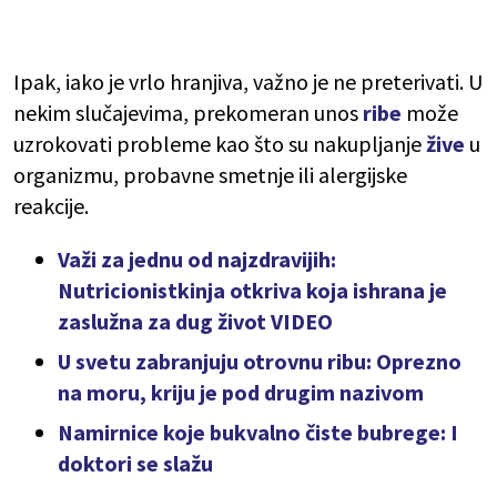
Ipak, iako je vrlo hranjiva, važno je ne preterivati. U
nekim slučajevima, prekomeran unos
ribe
može
uzrokovati probleme kao što su nakupljanje
žive
u
organizmu, probavne smetnje ili alergijske
reakcije.
Važi za jednu od najzdravijih:
Nutricionistkinja otkriva koja ishrana je
zaslužna za dug život VIDEO
U svetu zabranjuju otrovnu ribu: Oprezno
na moru, kriju je pod drugim nazivom
Namirnice koje bukvalno čiste bubrege: I
doktori se slažu