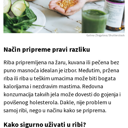
Galina Zhigalova/Shutterstock
Način pripreme pravi razliku
Riba pripremljena na žaru, kuvana ili pečena bez
puno masnoća idealan je izbor. Međutim, pržena
riba ili riba u teškim umacima može biti bogata
kalorijama i nezdravim mastima. Redovna
konzumacija takvih jela može dovesti do gojenja i
povišenog holesterola. Dakle, nije problem u
samoj ribi, nego u načinu kako se priprema.
Kako sigurno uživati u ribi?