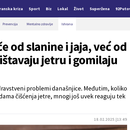
Iranska kriza
Sport
Biz
Lokal
Život
Superžena
92Puto
Prevencija
Mentalno zdravlje
Ishrana
e od slanine i jaja, već od
ištavaju jetru i gomilaju
zdravstveni problemi današnjice. Međutim, koliko
odama čišćenja jetre, mnogi još uvek reaguju tek
18.02.2025.
13:49