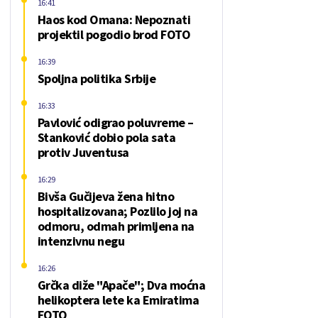
16:41
Haos kod Omana: Nepoznati
projektil pogodio brod FOTO
16:39
Spoljna politika Srbije
16:33
Pavlović odigrao poluvreme –
Stanković dobio pola sata
protiv Juventusa
16:29
Bivša Gučijeva žena hitno
hospitalizovana; Pozlilo joj na
odmoru, odmah primljena na
intenzivnu negu
16:26
Grčka diže "Apače"; Dva moćna
helikoptera lete ka Emiratima
FOTO