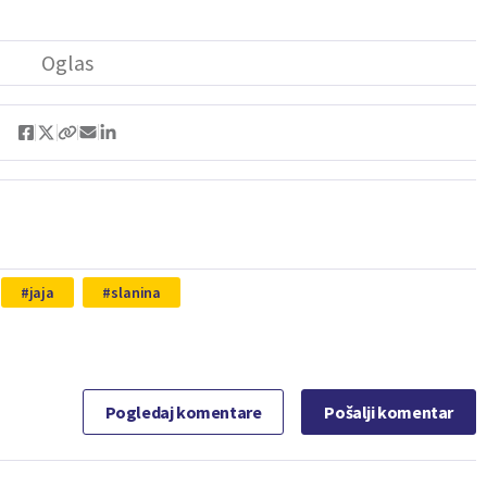
jaja
slanina
Pogledaj komentare
Pošalji komentar