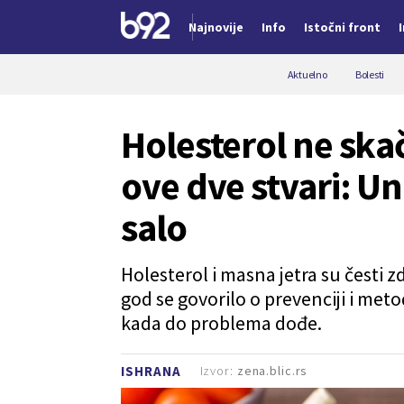
Najnovije
Info
Istočni front
Nova vest
Aktuelno
Bolesti
Holesterol ne skač
ove dve stvari: Un
salo
Holesterol i masna jetra su česti 
god se govorilo o prevenciji i met
kada do problema dođe.
Izvor:
zena.blic.rs
ISHRANA