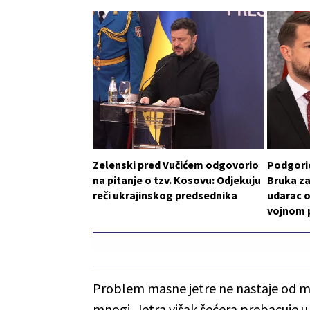
Zelenski pred Vučićem odgovorio
Podgoric
na pitanje o tzv. Kosovu: Odjekuju
Bruka za
reči ukrajinskog predsednika
udarac o
vojnom p
Problem masne jetre ne nastaje od m
mnogi. Jetra višak šećera prebacuje u