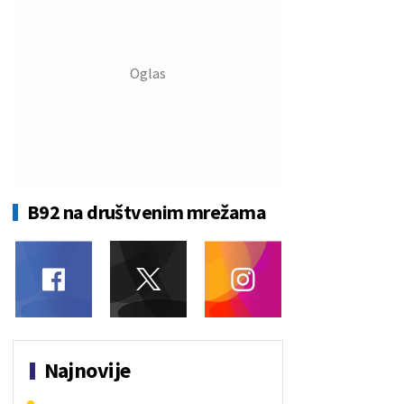
B92 na društvenim mrežama
Najnovije