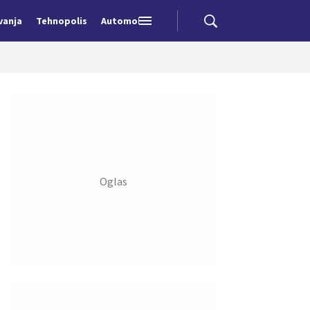
vanja
Tehnopolis
Automobili