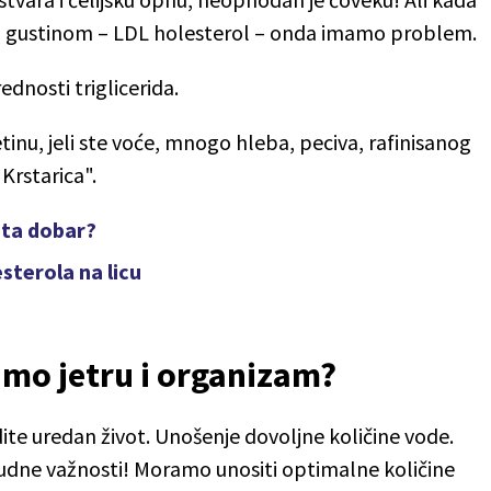
om gustinom – LDL holesterol – onda imamo problem.
ednosti triglicerida.
jetinu, jeli ste voće, mnogo hleba, peciva, rafinisanog
Krstarica".
sta dobar?
sterola na licu
imo jetru i organizam?
dite uredan život. Unošenje dovoljne količine vode.
sudne važnosti! Moramo unositi optimalne količine