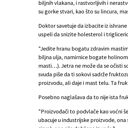
biljnih vlakana, i rastvorljivih i nerast
su gorke stvari, kao što su lincura, ma
Doktor savetuje da izbacite iz ishrane
uspeli da snizite holesterol i trigliceri
"Jedite hranu bogatu zdravim mastim
biljna ulja, namirnice bogate holinom (
masti…). Jetra ne može da se očisti 
svuda piše da ti sokovi sadrže fruktozu
proizvodu, ali daje i mast telu. Ta fru
Posebno naglašava da to nije ista fru
"Proizvođači to podvlače kao voćni šeće
ubacuje u industrijske proizvode, ona 