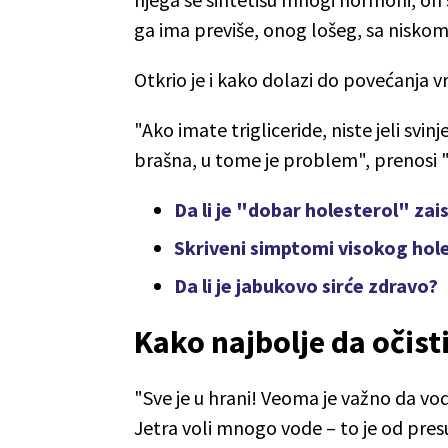
ga ima previše, onog lošeg, sa nisk
Otkrio je i kako dolazi do povećanja vr
"Ako imate trigliceride, niste jeli svin
brašna, u tome je problem", prenosi "
Da li je "dobar holesterol" zai
Skriveni simptomi visokog hole
Da li je jabukovo sirće zdravo?
Kako najbolje da očist
"Sve je u hrani! Veoma je važno da vo
Jetra voli mnogo vode – to je od pre