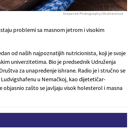
Stepanek Photography/Shutterstock
nastaju problemi sa masnom jetrom i visokim
an od naših najpoznatijih nutricionista, koji je svoje
tskim univerzitetima. Bio je predsednik Udruženja
 Društva za unapređenje ishrane. Radio je i stručno se
 u Ludvigshafenu u Nemačkoj, kao dijetetičar-
je objasnio zašto se javljaju visok holesterol i masna