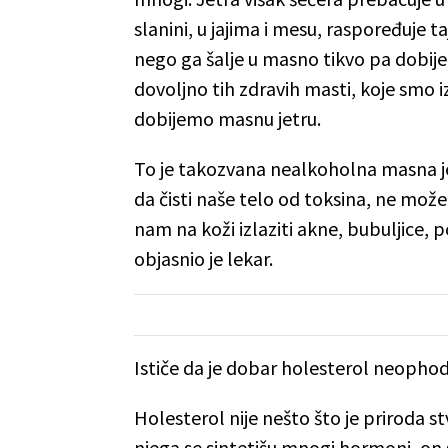
slanini, u jajima i mesu, raspoređuje ta
nego ga šalje u masno tikvo pa dobij
dovoljno tih zdravih masti, koje smo i
dobijemo masnu jetru.
To je takozvana nealkoholna masna j
da čisti naše telo od toksina, ne može
nam na koži izlaziti akne, bubuljice, p
objasnio je lekar.
Ističe da je dobar holesterol neopho
Holesterol nije nešto što je priroda s
njega se sintetišu mnogi hormoni, on 