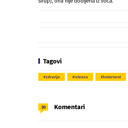
sirup), ona nije dobijena iz voća."
Tagovi
zdravlje
ishrana
holesterol
Komentari
20