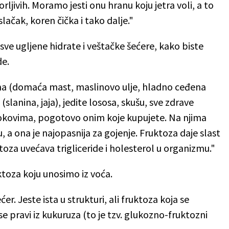
vorljivih. Moramo jesti onu hranu koju jetra voli, a to
slačak, koren čička i tako dalje."
 sve ugljene hidrate i veštačke šećere, kako biste
de.
a (domaća mast, maslinovo ulje, hladno ceđena
slanina, jaja), jedite lososa, skušu, sve zdrave
sokovima, pogotovo onim koje kupujete. Na njima
, a ona je najopasnija za gojenje. Fruktoza daje slast
ktoza uvećava trigliceride i holesterol u organizmu."
ktoza koju unosimo iz voća.
r. Jeste ista u strukturi, ali fruktoza koja se
se pravi iz kukuruza (to je tzv. glukozno-fruktozni