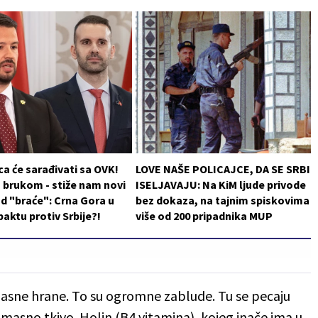
a će sarađivati sa OVK!
LOVE NAŠE POLICAJCE, DA SE SRBI
 brukom - stiže nam novi
ISELJAVAJU: Na KiM ljude privode
d "braće": Crna Gora u
bez dokaza, na tajnim spiskovima
aktu protiv Srbije?!
više od 200 pripadnika MUP
asne hrane. To su ogromne zablude. Tu se pecaju
 masno tkivo. Holin (B4 vitamina), kojeg inače ima u