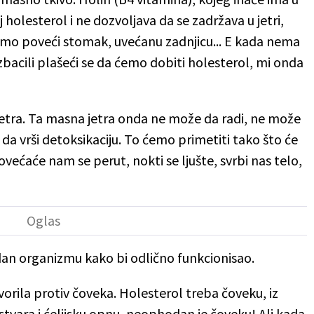
j holesterol i ne dozvoljava da se zadržava u jetri,
emo poveći stomak, uvećanu zadnjicu... E kada nema
zbacili plašeći se da ćemo dobiti holesterol, mi onda
etra. Ta masna jetra onda ne može da radi, ne može
 da vrši detoksikaciju. To ćemo primetiti tako što će
ovećaće nam se perut, nokti se ljušte, svrbi nas telo,
dan organizmu kako bi odlično funkcionisao.
tvorila protiv čoveka. Holesterol treba čoveku, iz
stvara i ćelijsku opnu, neophodan je čoveku! Ali kada