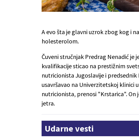
A evo šta je glavni uzrok zbog kog i 
holesterolom.
Čuveni stručnjak Predrag Nenadić je jed
kvalifikacije sticao na prestižnim sve
nutricionista Jugoslavije i predsednik
usavršavao na Univerzitetskoj klinici
nutricionista, prenosi "Krstarica". On 
jetra.
Udarne vesti