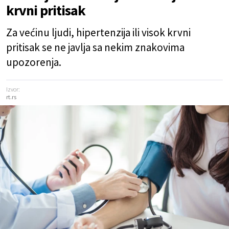
krvni pritisak
Za većinu ljudi, hipertenzija ili visok krvni
pritisak se ne javlja sa nekim znakovima
upozorenja.
Izvor:
rt.rs