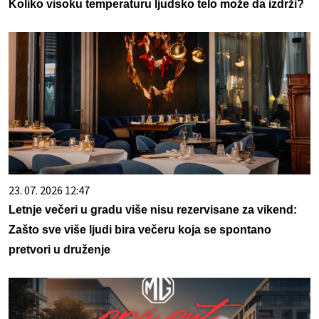
Koliko visoku temperaturu ljudsko telo može da izdrži?
23. 07. 2026 12:47
Letnje večeri u gradu više nisu rezervisane za vikend:
Zašto sve više ljudi bira večeru koja se spontano
pretvori u druženje