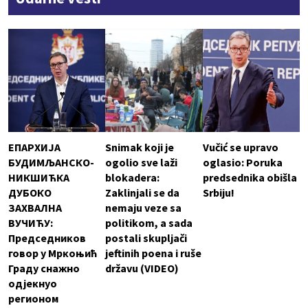
ЕПАРХИЈА
Snimak koji je
Vučić se upravo
БУДИМЉАНСКО-
ogolio sve laži
oglasio: Poruka
НИКШИЋКА
blokadera:
predsednika obišla
ДУБОКО
Zaklinjali se da
Srbiju!
ЗАХВАЛНА
nemaju veze sa
ВУЧИЋУ:
politikom, a sada
Председников
postali skupljači
говор у Мркоњић
jeftinih poena i ruše
Граду снажно
državu (VIDEO)
одјекнуо
регионом