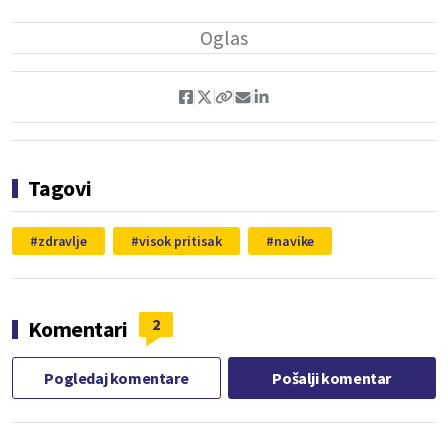
Tagovi
zdravlje
visok pritisak
navike
2
Komentari
Pogledaj komentare
Pošalji komentar