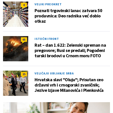
VELIKI PREOKRET
0
Poznati trgovinski lanac zatvara 50
prodavnica: Deo radnika već dobio
otkaz
ISTOČNI FRONT
65
Rat – dan 1.622: Zelenski spreman na
pregovore; Rusi se predali; Pogođeni
turski brodovi u Crnom moru FOTO
VELIČAJU UBIJANJE SRBA
15
Hrvatska slavi "Oluju"; Prisutan ceo
državni vrh i crnogorski zvaničnik;
Jezive izjave Milanovića i Plenkovića