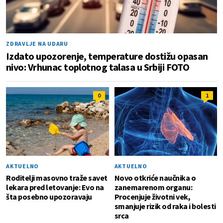
ZDRAVLJE NA UDARU
Izdato upozorenje, temperature dostižu opasan
nivo: Vrhunac toplotnog talasa u Srbiji FOTO
0
1
AKTUELNO
AKTUELNO
Roditelji masovno traže savet
Novo otkriće naučnika o
lekara pred letovanje: Evo na
zanemarenom organu:
šta posebno upozoravaju
Procenjuje životni vek,
smanjuje rizik od raka i bolesti
srca