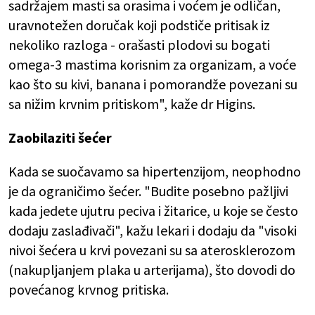
sadržajem masti sa orasima i voćem je odličan,
uravnotežen doručak koji podstiče pritisak iz
nekoliko razloga - orašasti plodovi su bogati
omega-3 mastima korisnim za organizam, a voće
kao što su kivi, banana i pomorandže povezani su
sa nižim krvnim pritiskom", kaže dr Higins.
Zaobilaziti šećer
Kada se suočavamo sa hipertenzijom, neophodno
je da ograničimo šećer. "Budite posebno pažljivi
kada jedete ujutru peciva i žitarice, u koje se često
dodaju zaslađivači", kažu lekari i dodaju da "visoki
nivoi šećera u krvi povezani su sa aterosklerozom
(nakupljanjem plaka u arterijama), što dovodi do
povećanog krvnog pritiska.