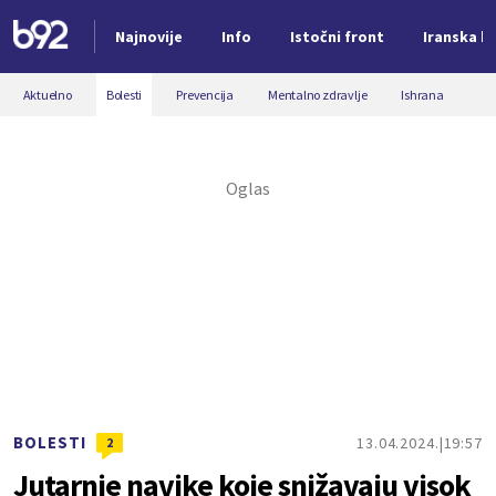
Najnovije
Info
Istočni front
Iranska kr
Nova vest
Aktuelno
Bolesti
Prevencija
Mentalno zdravlje
Ishrana
BOLESTI
13.04.2024.
19:57
2
Jutarnje navike koje snižavaju visok