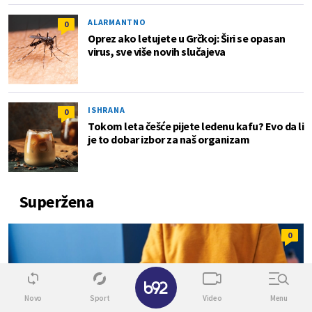
ALARMANTNO
0
Oprez ako letujete u Grčkoj: Širi se opasan
virus, sve više novih slučajeva
ISHRANA
0
Tokom leta češće pijete ledenu kafu? Evo da li
je to dobar izbor za naš organizam
Superžena
0
✕
Novo
Sport
Video
Menu