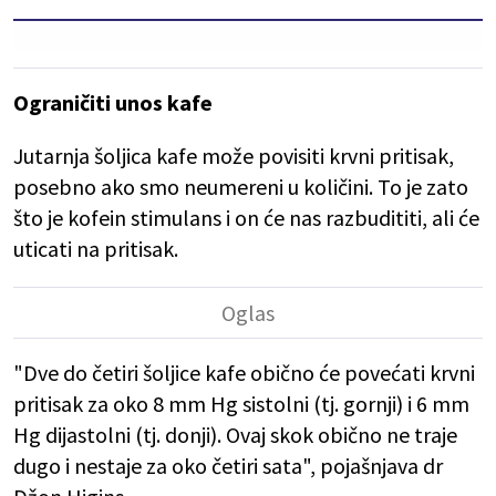
Ograničiti unos kafe
Jutarnja šoljica kafe može povisiti krvni pritisak,
posebno ako smo neumereni u količini. To je zato
što je kofein stimulans i on će nas razbudititi, ali će
uticati na pritisak.
"Dve do četiri šoljice kafe obično će povećati krvni
pritisak za oko 8 mm Hg sistolni (tj. gornji) i 6 mm
Hg dijastolni (tj. donji). Ovaj skok obično ne traje
dugo i nestaje za oko četiri sata", pojašnjava dr