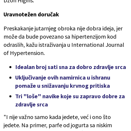
Džon Higins.
Uravnotežen doručak
Preskakanje jutarnjeg obroka nije dobra ideja, jer
može da bude povezano sa hipertenzijom kod
odraslih, kažu istraživanja u International Journal
of Hypertension‌‌.‌
Idealan broj sati sna za dobro zdravlje srca
Uključivanje ovih namirnica u ishranu
pomaže u snižavanju krvnog pritiska
Tri "loše" navike koje su zapravo dobre za
zdravlje srca
"I nije važno samo kada jedete, već i ono što
jedete. Na primer, parfe od jogurta sa niskim