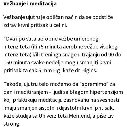
Vežbanje i meditacija
Vežbanje ujutru je odličan način da se podstiče
zdrav krvni pritisak u celini.
"Dva i po sata aerobne vežbe umerenog
intenziteta (ili 75 minuta aerobne vežbe visokog
intenziteta) i/ili treninga snage u trajanju od 90 do
150 minuta svake nedelje mogu smanjiti krvni
pritisak za čak 5 mm Hg, kaže dr Higins.
Takođe, ujutru telo možemo da "spremimo" za
dan i meditiranjem - ljudi sa blagom hipertenzijom
koji praktikuju meditaciju zasnovanu na svesnosti
imaju smanjen sistolni i dijastolni krvni pritisak,
kaže studija sa Univerziteta Merilend, a piše Liv
strong.