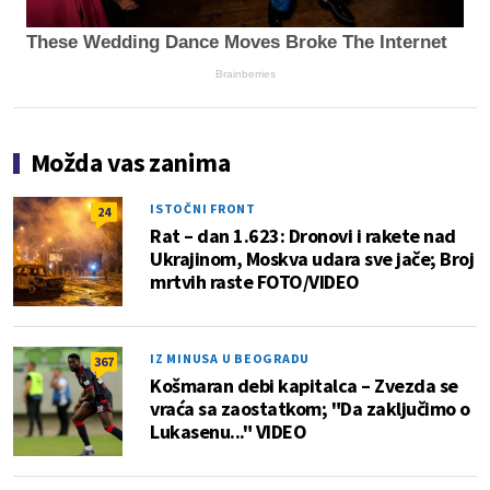
These Wedding Dance Moves Broke The Internet
Brainberries
Možda vas zanima
ISTOČNI FRONT
24
Rat – dan 1.623: Dronovi i rakete nad
Ukrajinom, Moskva udara sve jače; Broj
mrtvih raste FOTO/VIDEO
IZ MINUSA U BEOGRADU
367
Košmaran debi kapitalca – Zvezda se
vraća sa zaostatkom; "Da zaključimo o
Lukasenu..." VIDEO