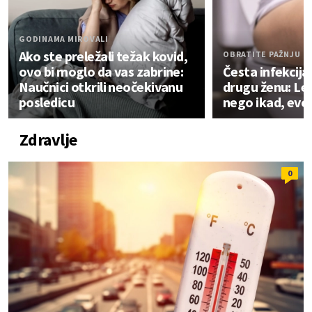
GODINAMA MIROVALI
Ako ste preležali težak kovid,
OBRATITE PAŽNJU
ovo bi moglo da vas zabrine:
Česta infekcij
Naučnici otkrili neočekivanu
drugu ženu: Leti
posledicu
nego ikad, evo
Zdravlje
0