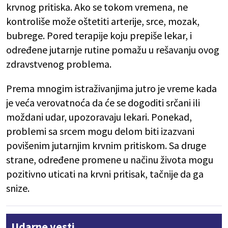
krvnog pritiska. Ako se tokom vremena, ne
kontroliše može oštetiti arterije, srce, mozak,
bubrege. Pored terapije koju prepiše lekar, i
određene jutarnje rutine pomažu u rešavanju ovog
zdravstvenog problema.
Prema mnogim istraživanjima jutro je vreme kada
je veća verovatnoća da će se dogoditi srčani ili
moždani udar, upozoravaju lekari. Ponekad,
problemi sa srcem mogu delom biti izazvani
povišenim jutarnjim krvnim pritiskom. Sa druge
strane, određene promene u načinu života mogu
pozitivno uticati na krvni pritisak, tačnije da ga
snize.
Udarne vesti