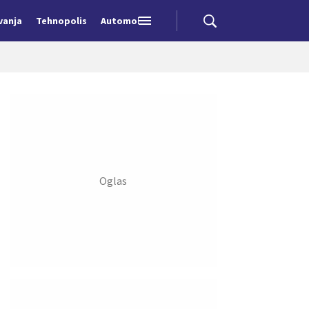
vanja
Tehnopolis
Automobili