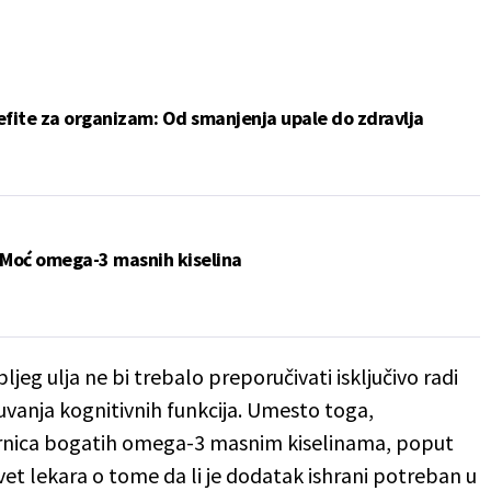
efite za organizam: Od smanjenja upale do zdravlja
 Moć omega-3 masnih kiselina
jeg ulja ne bi trebalo preporučivati isključivo radi
čuvanja kognitivnih funkcija. Umesto toga,
irnica bogatih omega-3 masnim kiselinama, poput
vet lekara o tome da li je dodatak ishrani potreban u