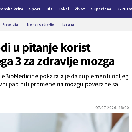
Iranska kriza
Sport
Biz
Lokal
Život
Superžena
92Puto
Prevencija
Mentalno zdravlje
Ishrana
i u pitanje korist
a 3 za zdravlje mozga
u eBioMedicine pokazala je da suplementi ribljeg
tivni pad niti promene na mozgu povezane sa
07.07.2026.
18:00