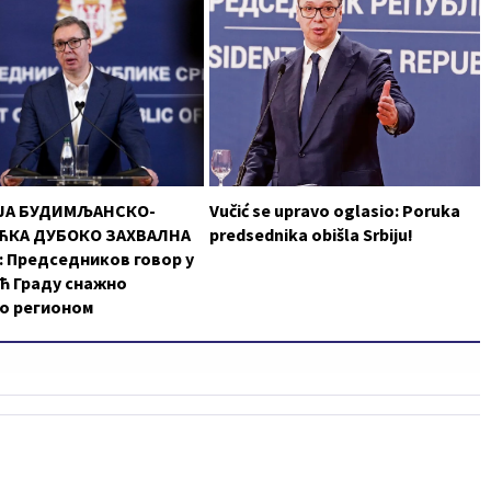
ЈА БУДИМЉАНСКО-
Vučić se upravo oglasio: Poruka
КА ДУБОКО ЗАХВАЛНА
predsednika obišla Srbiju!
 Председников говор у
ћ Граду снажно
о регионом