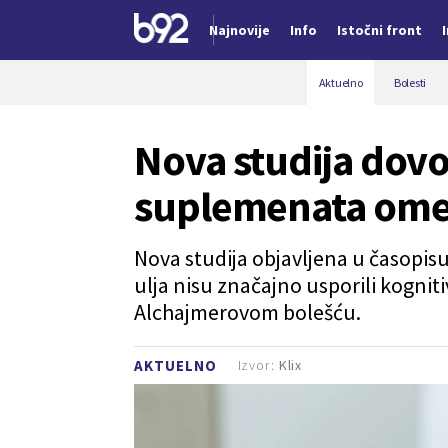
Najnovije
Info
Istočni front
Nova vest
Aktuelno
Bolesti
Nova studija dovod
suplemenata omeg
Nova studija objavljena u časopis
ulja nisu značajno usporili kogni
Alchajmerovom bolešću.
Izvor:
Klix
AKTUELNO