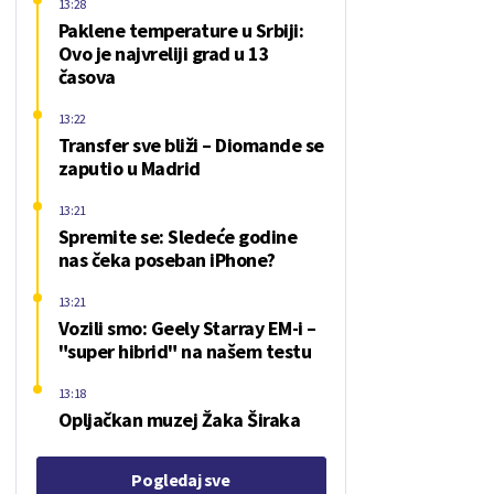
13:28
Paklene temperature u Srbiji:
Ovo je najvreliji grad u 13
časova
13:22
Transfer sve bliži – Diomande se
zaputio u Madrid
13:21
Spremite se: Sledeće godine
nas čeka poseban iPhone?
13:21
Vozili smo: Geely Starray EM-i –
"super hibrid" na našem testu
13:18
Opljačkan muzej Žaka Širaka
Pogledaj sve