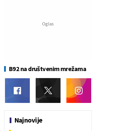
B92 na društvenim mrežama
Najnovije