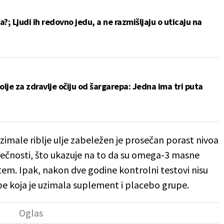
a?; Ljudi ih redovno jedu, a ne razmišljaju o uticaju na
je za zdravlje očiju od šargarepa: Jedna ima tri puta
zimale riblje ulje zabeležen je prosečan porast nivoa
ečnosti, što ukazuje na to da su omega-3 masne
stem. Ipak, nakon dve godine kontrolni testovi nisu
pe koja je uzimala suplement i placebo grupe.