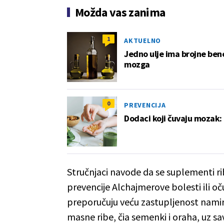
Možda vas zanima
1
AKTUELNO
Jedno ulje ima brojne ben
mozga
0
PREVENCIJA
Dodaci koji čuvaju mozak:
Stručnjaci navode da se suplementi ribl
prevencije Alchajmerove bolesti ili o
preporučuju veću zastupljenost nam
masne ribe, čia semenki i oraha, uz sa