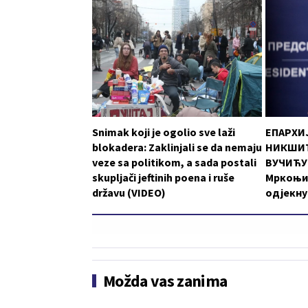
Snimak koji je ogolio sve laži
ЕПАРХИ
blokadera: Zaklinjali se da nemaju
НИКШИЋ
veze sa politikom, a sada postali
ВУЧИЋУ:
skupljači jeftinih poena i ruše
Мркоњи
državu (VIDEO)
одјекну
Možda vas zanima