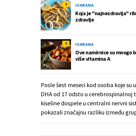
4
ISHRANA
Koja je "najnezdravija" rib
zdravlje
0
ISHRANA
Ove namirnice su mnogo bol
više vitamina A
Posle šest meseci kod osoba koje su u
DHA od 17 odsto u cerebrospinalnoj t
kiseline dospele u centralni nervni si
pokazali značajnu razliku između gru