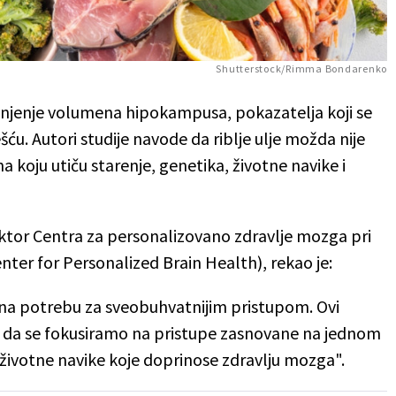
Shutterstock/Rimma Bondarenko
anjenje volumena hipokampusa, pokazatelja koji se
u. Autori studije navode da riblje ulje možda nije
a koju utiču starenje, genetika, životne navike i
rektor Centra za personalizovano zdravlje mozga pri
nter for Personalized Brain Health), rekao je:
e na potrebu za sveobuhvatnijim pristupom. Ovi
je da se fokusiramo na pristupe zasnovane na jednom
životne navike koje doprinose zdravlju mozga".