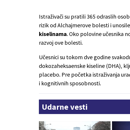
Istraživači su pratili 365 odraslih os
rizik od Alchajmerove bolesti i unosi
kiselinama
. Oko polovine učesnika nos
razvoj ove bolesti.
Učesnici su tokom dve godine svakod
dokozaheksaenske kiseline (DHA), klj
placebo. Pre početka istraživanja ur
i kognitivnih sposobnosti.
Udarne vesti