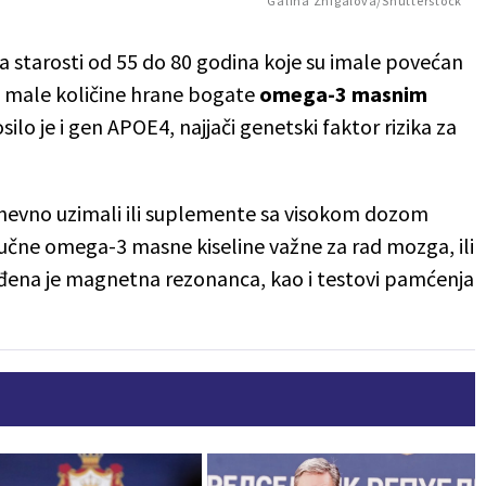
Galina Zhigalova/Shutterstock
oba starosti od 55 do 80 godina koje su imale povećan
le male količine hrane bogate
omega-3 masnim
ilo je i gen APOE4, najjači genetski faktor rizika za
nevno uzimali ili suplemente sa visokom dozom
učne omega-3 masne kiseline važne za rad mozga, ili
ađena je magnetna rezonanca, kao i testovi pamćenja