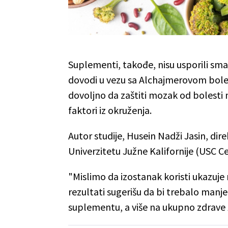
Suplementi, takođe, nisu usporili sm
dovodi u vezu sa Alchajmerovom bolešć
dovoljno da zaštiti mozak od bolesti n
faktori iz okruženja.
Autor studije, Husein Nadži Jasin, di
Univerzitetu Južne Kalifornije (USC Ce
"Mislimo da izostanak koristi ukazuj
rezultati sugerišu da bi trebalo man
suplementu, a više na ukupno zdrave 