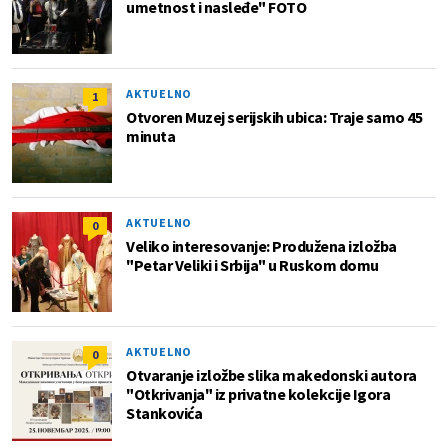
umetnost i nasleđe" FOTO
AKTUELNO
1
Otvoren Muzej serijskih ubica: Traje samo 45
minuta
AKTUELNO
0
Veliko interesovanje: Produžena izložba
"Petar Veliki i Srbija" u Ruskom domu
AKTUELNO
0
Otvaranje izložbe slika makedonski autora
"Otkrivanja" iz privatne kolekcije Igora
Stankovića