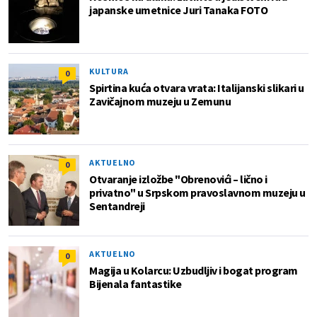
japanske umetnice Juri Tanaka FOTO
KULTURA
0
Spirtina kuća otvara vrata: Italijanski slikari u
Zavičajnom muzeju u Zemunu
AKTUELNO
0
Otvaranje izložbe "Obrenovići – lično i
privatno" u Srpskom pravoslavnom muzeju u
Sentandreji
AKTUELNO
0
Magija u Kolarcu: Uzbudljiv i bogat program
Bijenala fantastike