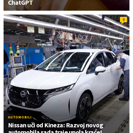
ChatGPT
0
AUTOMOBILI
Nissan uči od Kineza: Razvoj novog
automobila sada traje upola kraće!