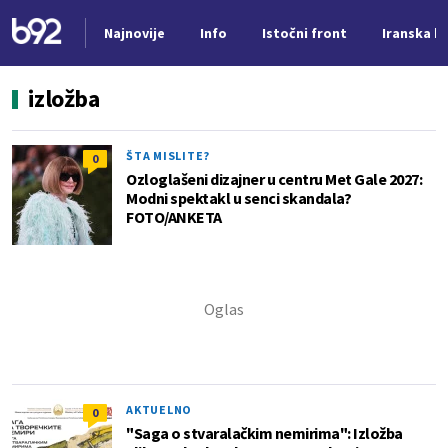
Najnovije
Info
Istočni front
Iranska kr
Nova vest
izložba
ŠTA MISLITE?
0
Ozloglašeni dizajner u centru Met Gale 2027:
Modni spektakl u senci skandala?
FOTO/ANKETA
AKTUELNO
0
"Saga o stvaralačkim nemirima": Izložba