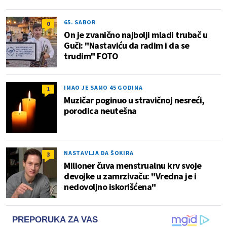
65. SABOR
0
On je zvanično najbolji mladi trubač u
Guči: "Nastaviću da radim i da se
trudim" FOTO
IMAO JE SAMO 45 GODINA
1
Muzičar poginuo u stravičnoj nesreći,
porodica neutešna
NASTAVLJA DA ŠOKIRA
3
Milioner čuva menstrualnu krv svoje
devojke u zamrzivaču: "Vredna je i
nedovoljno iskorišćena"
PREPORUKA ZA VAS