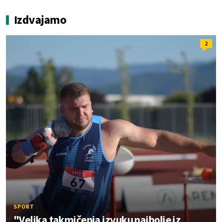
Izdvajamo
2
SPORT
"Velika takmičenja izvuku najbolje iz