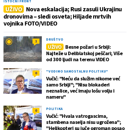
ISTOČNI FRONT
UŽIVO
Nova eskalacija; Rusi zasuli Ukrajinu
dronovima – sledi osveta; Hiljade mrtvih
vojnika FOTO/VIDEO
DRUŠTVO
1
UŽIVO
Besne požari u Srbiji:
Najteže u Deliblatskoj peščari; Više
od 300 ljudi na terenu VIDEO
"VODIMO SAMOSTALNU POLITIKU"
0
Vučić: "Neću da služim nikome već
samo Srbiji"; "Nisu blokaderi
neznalice, već imaju lošu volju i
nameru"
POLITIKA
0
Vučić: "Hvala vatrogascima,
stambena naselja nisu ugrožena";
"Helikopteri su juče ogroman posao