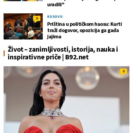
uradili"
KOSOVO
0
Priština u političkom haosu: Kurti
traži dogovor, opozicija ga gađa
jajima
Život – zanimljivosti, istorija, nauka i
inspirativne priče | B92.net
0