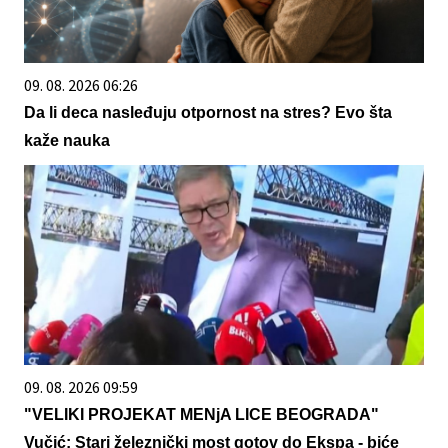
09. 08. 2026 06:26
Da li deca nasleđuju otpornost na stres? Evo šta
kaže nauka
09. 08. 2026 09:59
"VELIKI PROJEKAT MENjA LICE BEOGRADA"
Vučić: Stari železnički most gotov do Ekspa - biće