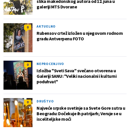
slika makedonskog autora od 12. juna u
galeriji MTS Dvorane
AKTUELNO
0
Rubensov crtež izložen u njegovom rodnom
gradu Antverpenu FOTO
NEPROCENJIVO
0
Izložba "Sveti Sava" svečano otvorena u
Galeriji SANU: "Veliki nacionalni i kulturni
poduhvat"
DRUŠTVO
0
Najveće srpske svetinje sa Svete Gore sutra u
Beogradu: Dočekuje ih patrijarh; Veruje se u
isceliteljske moći