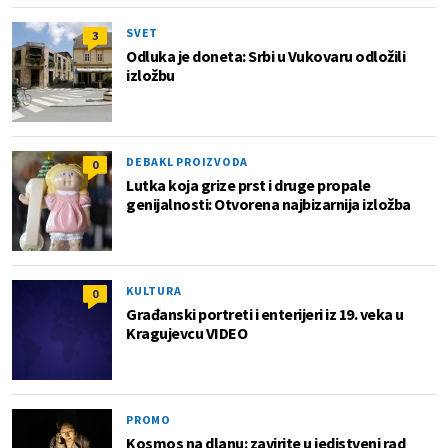
SVET
3
Odluka je doneta: Srbi u Vukovaru odložili
izložbu
DEBAKL PROIZVODA
0
Lutka koja grize prst i druge propale
genijalnosti: Otvorena najbizarnija izložba
KULTURA
0
Građanski portreti i enterijeri iz 19. veka u
Kragujevcu VIDEO
PROMO
Kosmos na dlanu: zavirite u jedistveni rad