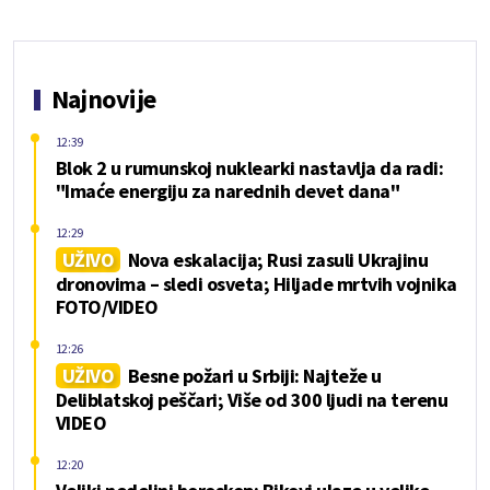
Najnovije
12:39
Blok 2 u rumunskoj nuklearki nastavlja da radi:
"Imaće energiju za narednih devet dana"
12:29
UŽIVO
Nova eskalacija; Rusi zasuli Ukrajinu
dronovima – sledi osveta; Hiljade mrtvih vojnika
FOTO/VIDEO
12:26
UŽIVO
Besne požari u Srbiji: Najteže u
Deliblatskoj peščari; Više od 300 ljudi na terenu
VIDEO
12:20