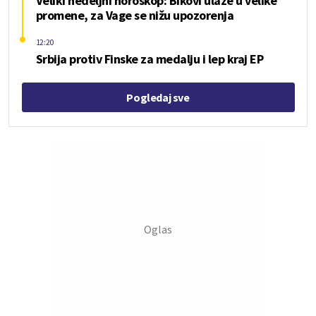
Veliki nedeljni horoskop: Bikovi ulaze u velike
promene, za Vage se nižu upozorenja
12:20
Srbija protiv Finske za medalju i lep kraj EP
Pogledaj sve