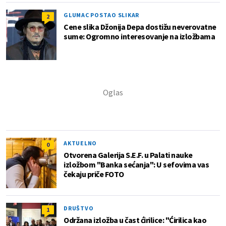
GLUMAC POSTAO SLIKAR
2
Cene slika Džonija Depa dostižu neverovatne
sume: Ogromno interesovanje na izložbama
AKTUELNO
0
Otvorena Galerija S.E.F. u Palati nauke
izložbom "Banka sećanja": U sefovima vas
čekaju priče FOTO
DRUŠTVO
1
Održana izložba u čast ćirilice: "Ćirilica kao