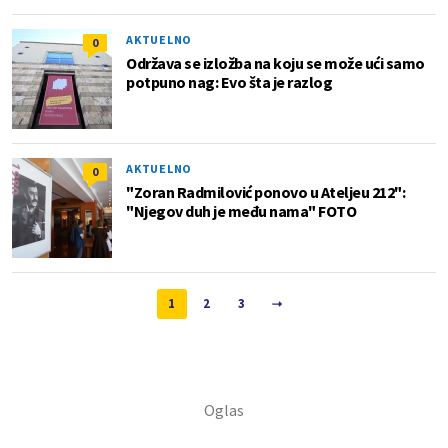
AKTUELNO
0
Održava se izložba na koju se može ući samo
potpuno nag: Evo šta je razlog
AKTUELNO
0
"Zoran Radmilović ponovo u Ateljeu 212":
"Njegov duh je među nama" FOTO
1
2
3