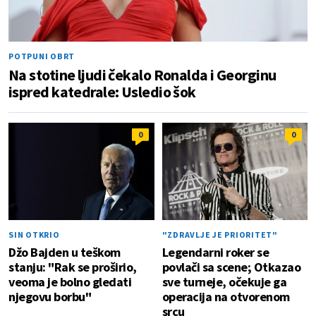
POTPUNI OBRT
Na stotine ljudi čekalo Ronalda i Georginu
ispred katedrale: Usledio šok
0
0
SIN OTKRIO
"ZDRAVLJE JE PRIORITET"
Džo Bajden u teškom
Legendarni roker se
stanju: "Rak se proširio,
povlači sa scene; Otkazao
veoma je bolno gledati
sve turneje, očekuje ga
njegovu borbu"
operacija na otvorenom
srcu