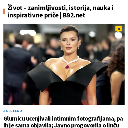
Život – zanimljivosti, istorija, nauka i
inspirativne priče | B92.net
0
AKTUELNO
Glumicu ucenjivali intimnim fotografijama, pa
ih je sama objavila; Javno progovorila o linču