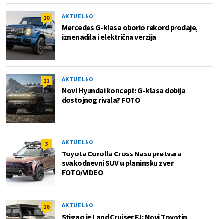
AKTUELNO
10
Mercedes G-klasa oborio rekord prodaje,
iznenadila i električna verzija
AKTUELNO
11
Novi Hyundai koncept: G-klasa dobija
dostojnog rivala? FOTO
AKTUELNO
3
Toyota Corolla Cross Nasu pretvara
svakodnevni SUV u planinsku zver
FOTO/VIDEO
AKTUELNO
16
Stigao je Land Cruiser FJ: Novi Toyotin