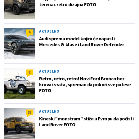
terenac retro dizajna FOTO
AKTUELNO
4
Audi sprema model kojim će napasti
Mercedes G-klase i Land Rover Defender
AKTUELNO
2
Retro, retro, retro! Novi Ford Bronco bez
krova i vrata, spreman da pokori sve puteve
FOTO
AKTUELNO
35
Kineski "monstrum" stiže u Evropu da počisti
Land Rover FOTO