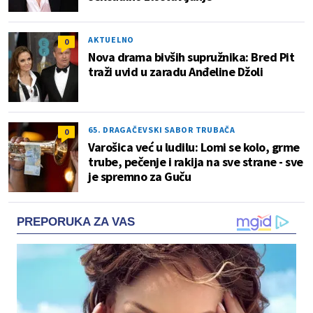
AKTUELNO
0
Nova drama bivših supružnika: Bred Pit
traži uvid u zaradu Anđeline Džoli
65. DRAGAČEVSKI SABOR TRUBAČA
0
Varošica već u ludilu: Lomi se kolo, grme
trube, pečenje i rakija na sve strane - sve
je spremno za Guču
PREPORUKA ZA VAS