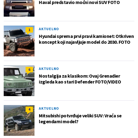
Haval predstavio moćni novi SUV FOTO
AKTUELNO
1
Hyundai sprema prvi pravi kamionet: Otkriven
koncept koji najavljuje model do 2030. FOTO
AKTUELNO
6
Nostalgija za klasikom: Ovaj Grenadier
izgleda kao stari Defender FOTO/VIDEO
AKTUELNO
4
Mitsubishi potvrđuje veliki SUV: Vraća se
legendarni model?