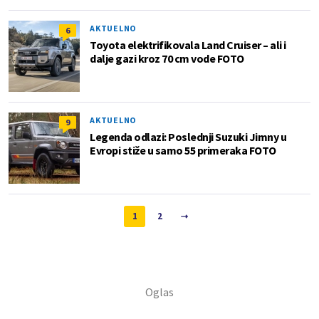
AKTUELNO
6
Toyota elektrifikovala Land Cruiser – ali i
dalje gazi kroz 70 cm vode FOTO
AKTUELNO
9
Legenda odlazi: Poslednji Suzuki Jimny u
Evropi stiže u samo 55 primeraka FOTO
1
2