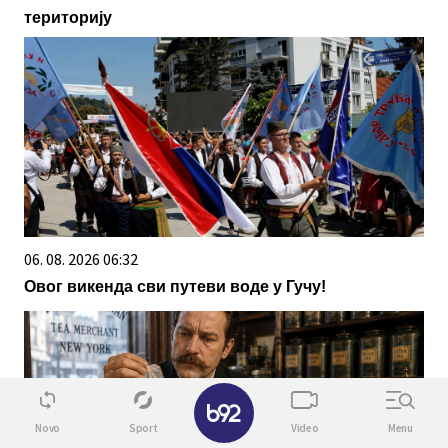
територију
06. 08. 2026 06:32
Овог викенда сви путеви воде у Гучу!
✕
Novo
Sport
Video
Menu