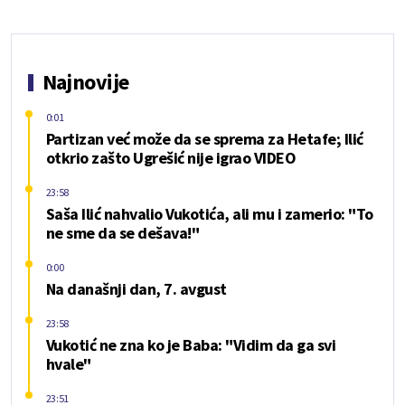
Najnovije
0:01
Partizan već može da se sprema za Hetafe; Ilić
otkrio zašto Ugrešić nije igrao VIDEO
23:58
Saša Ilić nahvalio Vukotića, ali mu i zamerio: "To
ne sme da se dešava!"
0:00
Na današnji dan, 7. avgust
23:58
Vukotić ne zna ko je Baba: "Vidim da ga svi
hvale"
23:51