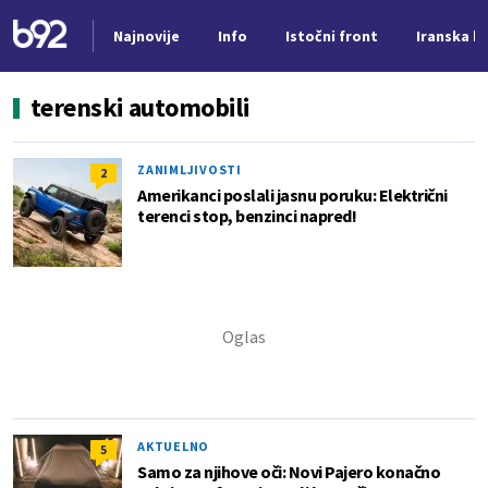
Najnovije
Info
Istočni front
Iranska kr
Nova vest
terenski automobili
ZANIMLJIVOSTI
2
Amerikanci poslali jasnu poruku: Električni
terenci stop, benzinci napred!
AKTUELNO
5
Samo za njihove oči: Novi Pajero konačno