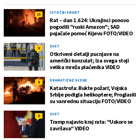
ISTOČNI FRONT
15
Rat – dan 1.624: Ukrajinci ponovo
pogodili "ruski Amazon"; SAD
pojačale pomoć Kijevu FOTO/VIDEO
SVET
0
Otkriveni detalji pucnjave na
američki konzulat; Iza svega stoji
velika mreža plaćenika VIDEO
DRAMATIČNE SCENE
9
Katastrofa: Bukte požari; Vojska
Srbije podigla helikoptere; Proglasili
su vanrednu situaciju FOTO/VIDEO
SVET
0
Tramp najavio kraj rata: "Uskoro se
završava" VIDEO