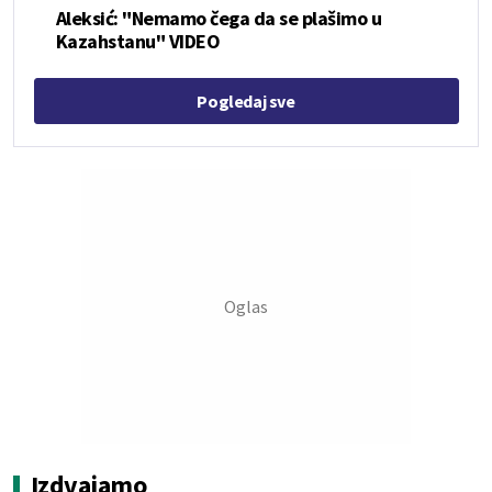
Aleksić: "Nemamo čega da se plašimo u
Kazahstanu" VIDEO
Pogledaj sve
Izdvajamo