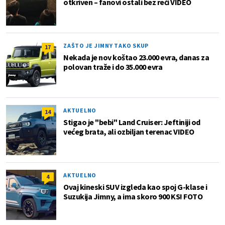
otkriven – fanovi ostali bez reči VIDEO
ZAŠTO JE JIMNY TAKO SKUP
17
Nekada je nov koštao 23.000 evra, danas za
polovan traže i do 35.000 evra
AKTUELNO
14
Stigao je "bebi" Land Cruiser: Jeftiniji od
većeg brata, ali ozbiljan terenac VIDEO
AKTUELNO
4
Ovaj kineski SUV izgleda kao spoj G-klase i
Suzukija Jimny, a ima skoro 900 KS! FOTO