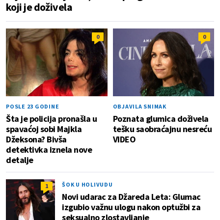
koji je doživela
0
0
POSLE 23 GODINE
OBJAVILA SNIMAK
Šta je policija pronašla u
Poznata glumica doživela
spavaćoj sobi Majkla
tešku saobraćajnu nesreću
Džeksona? Bivša
VIDEO
detektivka iznela nove
detalje
ŠOK U HOLIVUDU
1
Novi udarac za Džareda Leta: Glumac
izgubio važnu ulogu nakon optužbi za
seksualno zlostavljanje