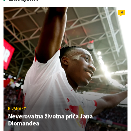
4
DIJAMANT
Neverovatna životna priča Jana
Diomandea