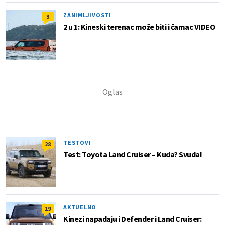
ZANIMLJIVOSTI
3
2 u 1: Kineski terenac može biti i čamac VIDEO
TESTOVI
28
Test: Toyota Land Cruiser – Kuda? Svuda!
AKTUELNO
19
Kinezi napadaju i Defender i Land Cruiser: