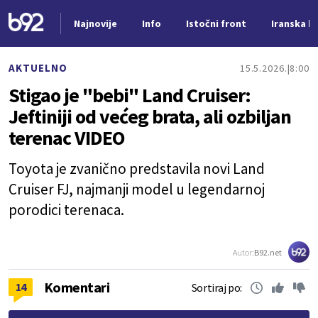
Najnovije
Info
Istočni front
Iranska kr
Nova vest
AKTUELNO
15.5.2026.
8:00
Stigao je "bebi" Land Cruiser:
Jeftiniji od većeg brata, ali ozbiljan
terenac VIDEO
Toyota je zvanično predstavila novi Land
Cruiser FJ, najmanji model u legendarnoj
porodici terenaca.
Autor:
B92.net
Komentari
14
Sortiraj po: