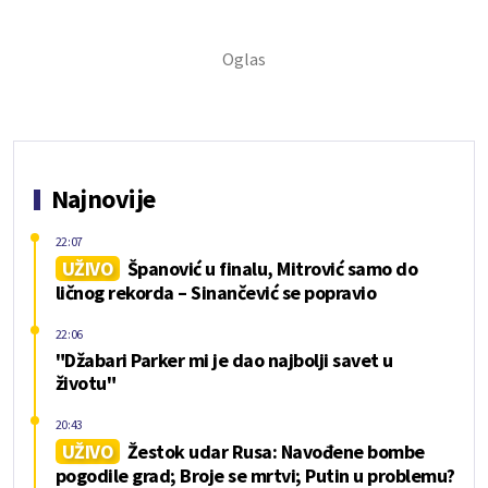
Najnovije
22:07
UŽIVO
Španović u finalu, Mitrović samo do
ličnog rekorda – Sinančević se popravio
22:06
"Džabari Parker mi je dao najbolji savet u
životu"
20:43
UŽIVO
Žestok udar Rusa: Navođene bombe
pogodile grad; Broje se mrtvi; Putin u problemu?