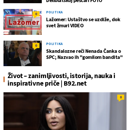
Deliblatskoj peščari FOTO
POLITIKA
0
Lažomer: Ustaštvo se uzdiže, dok
svet žmuri VIDEO
POLITIKA
0
Skandalozne reči Nenada Čanka o
SPC; Nazvao ih "gomilom bandita"
Život – zanimljivosti, istorija, nauka i
inspirativne priče | B92.net
0