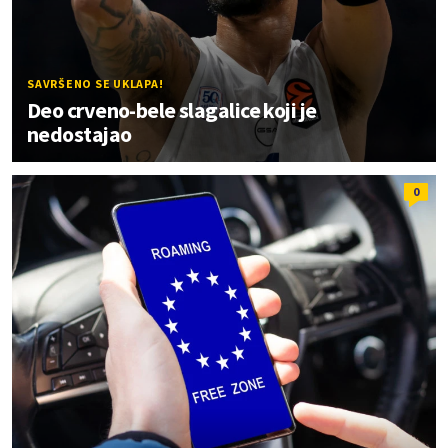
SAVRŠENO SE UKLAPA!
Deo crveno-bele slagalice koji je
nedostajao
0