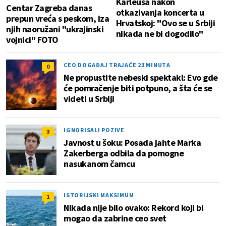
Karleuša nakon
Centar Zagreba danas
otkazivanja koncerta u
prepun vreća s peskom, iza
Hrvatskoj: "Ovo se u Srbiji
njih naoružani "ukrajinski
nikada ne bi dogodilo"
vojnici" FOTO
CEO DOGAĐAJ TRAJAĆE 23 MINUTA
0
Ne propustite nebeski spektakl: Evo gde
će pomračenje biti potpuno, a šta će se
videti u Srbiji
IGNORISALI POZIVE
3
Javnost u šoku: Posada jahte Marka
Zakerberga odbila da pomogne
nasukanom čamcu
ISTORIJSKI MAKSIMUM
1
Nikada nije bilo ovako: Rekord koji bi
mogao da zabrine ceo svet