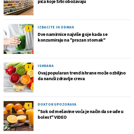
pića koje Srbi obožavaju
IZBACITE IH ODMAH
1
Dve namirnice najviše goje kada se
konzumiraju na "prazan stomak"
ISHRANA
1
Ovaj popularan trend ishrane može ozbiljno
da naruši zdravlje creva
DOKTOR UPOZORAVA
8
"Sok od mešavine voća je način da se uđe u
bolest" VIDEO