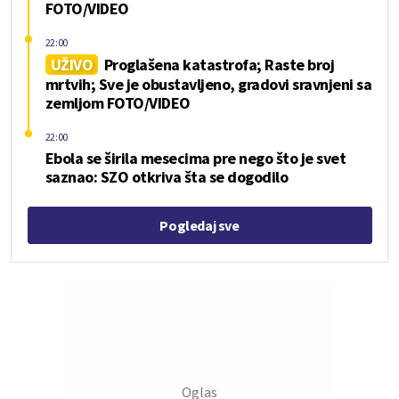
FOTO/VIDEO
22:00
UŽIVO
Proglašena katastrofa; Raste broj
mrtvih; Sve je obustavljeno, gradovi sravnjeni sa
zemljom FOTO/VIDEO
22:00
Ebola se širila mesecima pre nego što je svet
saznao: SZO otkriva šta se dogodilo
Pogledaj sve