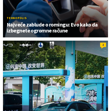
TEHNOPOLIS
Najveće zablude o romingu: Evo kako da
izbegnete ogromne račune
2