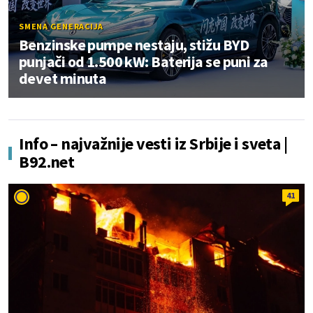
SMENA GENERACIJA
Benzinske pumpe nestaju, stižu BYD
punjači od 1.500 kW: Baterija se puni za
devet minuta
Info – najvažnije vesti iz Srbije i sveta |
B92.net
41