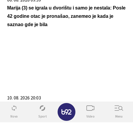
Marija (3) se igrala u dvorištu i samo je nestala: Posle
42 godine otac je pronašao, zanemeo je kada je
saznao gde je bila
10. 08. 2026 20:03
KO NE OPROSTI NA DAN SVETOG KALINIKA, NOSI
✕
TERET CELE GODINE: 3 pravila koja se sutra ne
Novo
Sport
Video
Menu
smeju zaboraviti