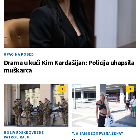
UPAO NA POSED
Drama u kući Kim Kardašijan: Policija uhapsila
muškarca
1
3
HOLIVUDSKE ZVEZDE
"JA SAM BEZOPASNA ŽENA"
PATROLIRAJU