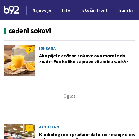
Najnovije
Info
Istočni front
Iranska kr
Nova vest
ceđeni sokovi
ISHRANA
0
Ako pijete ceđene sokove ovo morate da
znate: Evo koliko zapravo vitamina sadrže
AKTUELNO
5
Kardiolog moli građane da hitno smanje unos