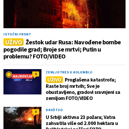
ISTOČNI FRONT
UŽIVO
Žestok udar Rusa: Navođene bombe
pogodile grad; Broje se mrtvi; Putin u
problemu? FOTO/VIDEO
ZEMLJOTRES U KOLUMBIJI
0
UŽIVO
Proglašena katastrofa;
Raste broj mrtvih; Sve je
obustavljeno, gradovi sravnjeni sa
zemljom FOTO/VIDEO
DRUŠTVO
0
U Srbiji aktivna 23 požara; Vatra
zahvatila više od 2.000 hektara u