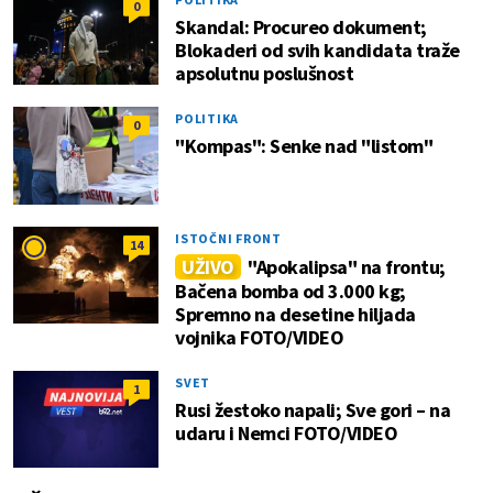
0
Skandal: Procureo dokument;
Blokaderi od svih kandidata traže
apsolutnu poslušnost
POLITIKA
0
"Kompas": Senke nad "listom"
ISTOČNI FRONT
14
UŽIVO
"Apokalipsa" na frontu;
Bačena bomba od 3.000 kg;
Spremno na desetine hiljada
vojnika FOTO/VIDEO
SVET
1
Rusi žestoko napali; Sve gori – na
udaru i Nemci FOTO/VIDEO