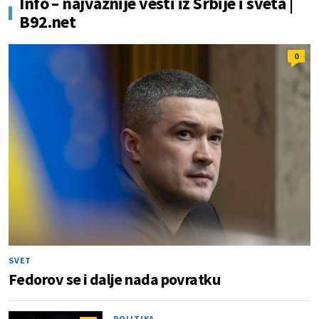
Info – najvažnije vesti iz Srbije i sveta |
B92.net
0
SVET
Fedorov se i dalje nada povratku
POLITIKA