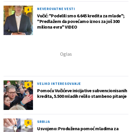
NEVEROVATNE VESTI
4
Vučić: "Podelili smo 6.645 kredita za mlade";
"Predlažem da povećamo iznos za još 300
miliona evra" VIDEO
VELIKO INTERESOVANJE
6
Pomoću Vučićeve inicijative subvencionisanih
kredita, 5.500 mladih rešilo stambeno pitanje
SRBIJA
0
Usvojeno: Produžena pomoć mladima za