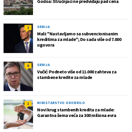
Godoa: Stručnjaci ne predviđaju pad cena
SRBIJA
2
Mali: "Nastavljamo sa subvencionisanim
kreditima za mlade"; Do sada više od 7.000
ugovora
SRBIJA
6
Vučić: Podneto više od 11.000 zahteva za
stambene kredite za mlade
MINISTARSTVO ODOBRILO
1
Novi krug stambenih kredita za mlade:
Garantna šema veća za 300 miliona evra