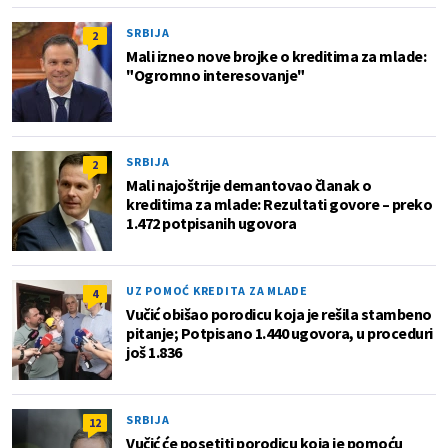
SRBIJA
2
Mali izneo nove brojke o kreditima za mlade:
"Ogromno interesovanje"
SRBIJA
2
Mali najoštrije demantovao članak o
kreditima za mlade: Rezultati govore – preko
1.472 potpisanih ugovora
UZ POMOĆ KREDITA ZA MLADE
4
Vučić obišao porodicu koja je rešila stambeno
pitanje; Potpisano 1.440 ugovora, u proceduri
još 1.836
SRBIJA
12
Vučić će posetiti porodicu koja je pomoću