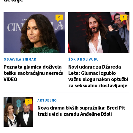
0
1
OBJAVILA SNIMAK
ŠOK U HOLIVUDU
Poznata glumica doživela
Novi udarac za Džareda
tešku saobraćajnu nesreću
Leta: Glumac izgubio
VIDEO
važnu ulogu nakon optužbi
za seksualno zlostavljanje
AKTUELNO
0
Nova drama bivših supružnika: Bred Pit
traži uvid u zaradu Anđeline Džoli