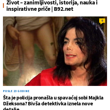
Život – zanimljivosti, istorija, nauka i
inspirativne priče | B92.net
0
POSLE 23 GODINE
Šta je policija pronašla u spavaćoj sobi Majkla
Džeksona? Bivša detektivka iznela nove
detalje