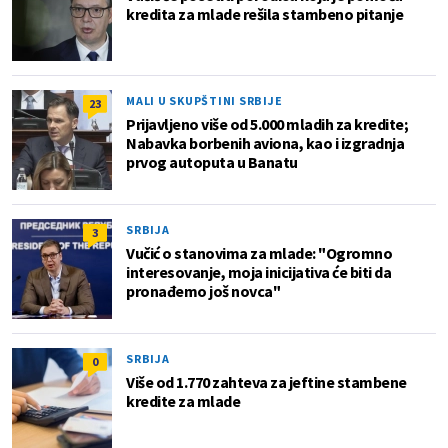
kredita za mlade rešila stambeno pitanje
MALI U SKUPŠTINI SRBIJE
23
Prijavljeno više od 5.000 mladih za kredite;
Nabavka borbenih aviona, kao i izgradnja
prvog autoputa u Banatu
SRBIJA
3
Vučić o stanovima za mlade: "Ogromno
interesovanje, moja inicijativa će biti da
pronađemo još novca"
SRBIJA
0
Više od 1.770 zahteva za jeftine stambene
kredite za mlade