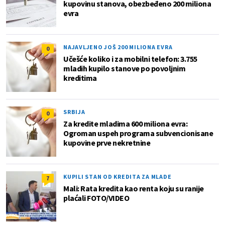
kupovinu stanova, obezbeđeno 200 miliona
evra
NAJAVLJENO JOŠ 200 MILIONA EVRA
0
Učešće koliko i za mobilni telefon: 3.755
mladih kupilo stanove po povoljnim
kreditima
SRBIJA
0
Za kredite mladima 600 miliona evra:
Ogroman uspeh programa subvencionisane
kupovine prve nekretnine
KUPILI STAN OD KREDITA ZA MLADE
7
Mali: Rata kredita kao renta koju su ranije
plaćali FOTO/VIDEO