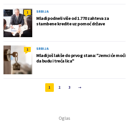
SRBIJA
1
Mladi podneli više od 1.770 zahteva za
stambene kredite uz pomoć države
SRBIJA
1
Mladi još lakše do prvog stana: "Jemci će moći
da budu i treća lica"
1
2
3