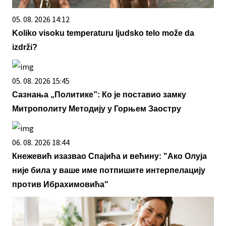
05. 08. 2026 14:12
Koliko visoku temperaturu ljudsko telo može da
izdrži?
05. 08. 2026 15:45
Сазнања „Политике”: Ко је поставио замку
Митрополиту Методију у Горњем Заостру
06. 08. 2026 18:44
Кнежевић изазвао Спајића и већину: "Ако Олуја
није била у ваше име потпишите интерпелацију
против Ибрахимовића"