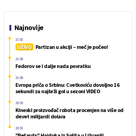
Najnovije
21:02
UŽIVO
Partizan u akciji – meč je počeo!
21:00
Fedorov se i dalje nada povratku
21:00
Evropa priča o Srbinu: Cvetkoviću dovoljno 16
sekundi za najbrži gol u sezoni VIDEO
20:55
Kineski proizvođač robota procenjen na više od
devet milijardi dolara
20:53
"Petarda" Hajduka iz Splita u Litvaniji