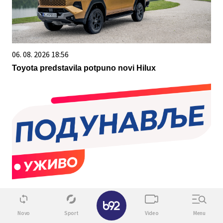
06. 08. 2026 18:56
Toyota predstavila potpuno novi Hilux
06. 08. 2026 12:28
✕
Активисти СНС разговарали са грађанима у
Novo
Sport
Video
Menu
Старој Пазови