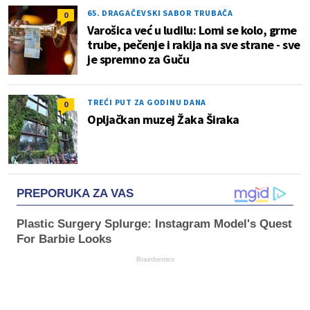
65. DRAGAČEVSKI SABOR TRUBAČA
0
Varošica već u ludilu: Lomi se kolo, grme
trube, pečenje i rakija na sve strane - sve
je spremno za Guču
TREĆI PUT ZA GODINU DANA
0
Opljačkan muzej Žaka Širaka
PREPORUKA ZA VAS
Plastic Surgery Splurge: Instagram Model's Quest
For Barbie Looks
Brainberries