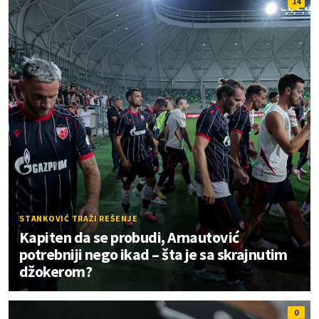
14
STANKOVIĆ TRAŽI REŠENJE
Kapiten da se probudi, Arnautović
potrebniji nego ikad – šta je sa skrajnutim
džokerom?
0