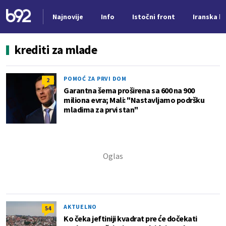
Najnovije
Info
Istočni front
Iranska kr
Nova vest
krediti za mlade
POMOĆ ZA PRVI DOM
2
Garantna šema proširena sa 600 na 900
miliona evra; Mali: "Nastavljamo podršku
mladima za prvi stan"
AKTUELNO
54
Ko čeka jeftiniji kvadrat pre će dočekati