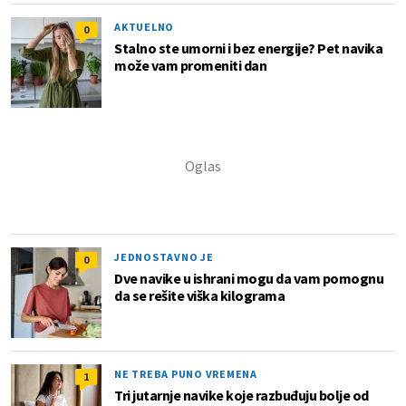
AKTUELNO
0
Stalno ste umorni i bez energije? Pet navika
može vam promeniti dan
JEDNOSTAVNO JE
0
Dve navike u ishrani mogu da vam pomognu
da se rešite viška kilograma
NE TREBA PUNO VREMENA
1
Tri jutarnje navike koje razbuđuju bolje od