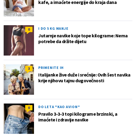
kafe, a imaćete energije do kraja dana
I DO 5 KG MANJE
0
Jutarnje navike koje tope kilograme: Nema
potrebe da držite dijetu
PRIMENITE IH
3
Italijanke žive duže i srećnije: Ovih šest navika
krije njihovu tajnu dugovečnosti
DO LETA "KAO AVION"
0
Pravilo 3-3-3 topi kilograme brzinski, a
imaćete i zdravije navike