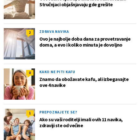
Stručnjaci objašnjavaju gde grešite
ZDRAVA NAVIKA
2
Ovo je najbolje doba dana za provetravanje
doma, a evo i koliko minuta je dovoljno
KAKO NE PITI KAFU
0
Znamo da obožavate kafu, ali izbegavajte
ove 4 navike
PREPOZNAJETE SE?
1
Ako su vaši roditelji imali ovih 11 navika,
zdraviji ste od većine