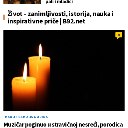
pali i mladići
Život – zanimljivosti, istorija, nauka i
inspirativne priče | B92.net
0
IMAO JE SAMO 45 GODINA
Muzičar poginuo u stravičnoj nesreći, porodica