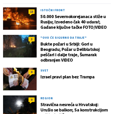
ISTOČNI FRONT
13
50.000 Severnokorejanaca stiže u
Rusiju; Izvedeno čak 40 udara!;
Gađane ključne tačke FOTO/VIDEO
"OVO ĆE SIGURNO DA TRAJE"
3
Bukte požari u Srbiji: Gori u
Beogradu; Požar u Deliblatskoj
peščari i dalje traje, Šumarak
odbranjen VIDEO
SVET
0
Izrael pravi plan bez Trampa
REGION
0
Stravična nesreća u Hrvatskoj:
Urušio se balkon; Sa konstrukcijom