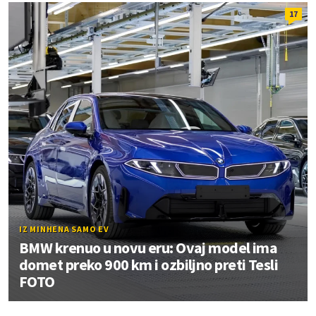
17
IZ MINHENA SAMO EV
BMW krenuo u novu eru: Ovaj model ima
domet preko 900 km i ozbiljno preti Tesli
FOTO