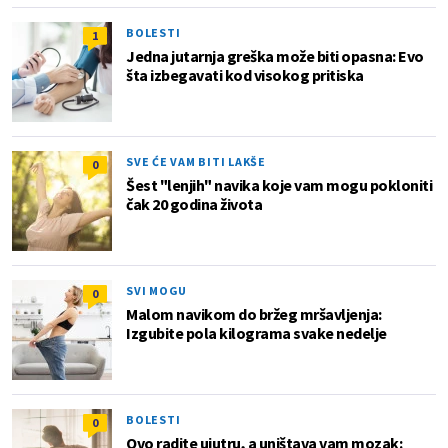
BOLESTI
1
Jedna jutarnja greška može biti opasna: Evo
šta izbegavati kod visokog pritiska
SVE ĆE VAM BITI LAKŠE
0
Šest "lenjih" navika koje vam mogu pokloniti
čak 20 godina života
SVI MOGU
0
Malom navikom do bržeg mršavljenja:
Izgubite pola kilograma svake nedelje
BOLESTI
0
Ovo radite ujutru, a uništava vam mozak: