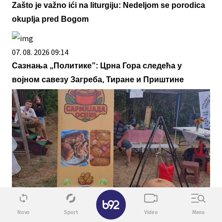
Zašto je važno ići na liturgiju: Nedeljom se porodica
okuplja pred Bogom
07. 08. 2026 09:14
Сазнања „Политике”: Црна Гора следећа у
војном савезу Загреба, Тиране и Приштине
✕
08. 08. 2026 14:44
Novo
Sport
Video
Menu
Kриви Вир најбољи на другој Сармијади у