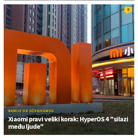
0
RANIJE OD OČEKIVANOG
Xiaomi pravi veliki korak: HyperOS 4 "silazi
među ljude"