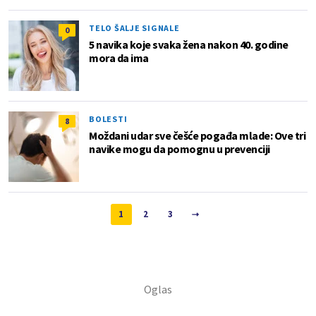
TELO ŠALJE SIGNALE
0
5 navika koje svaka žena nakon 40. godine
mora da ima
BOLESTI
8
Moždani udar sve češće pogađa mlade: Ove tri
navike mogu da pomognu u prevenciji
1
2
3