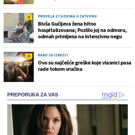
PROVELA 17 GODINA U ZATVORU
0
Bivša Gučijeva žena hitno
hospitalizovana; Pozlilo joj na odmoru,
odmah primljena na intenzivnu negu
KAKO IH IZBEĆI?
0
Ovo su najčešće greške koje vlasnici pasa
rade tokom vrućina
PREPORUKA ZA VAS