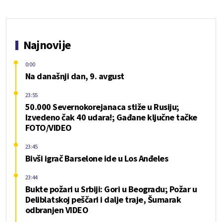
Najnovije
0:00
Na današnji dan, 9. avgust
23:55
50.000 Severnokorejanaca stiže u Rusiju;
Izvedeno čak 40 udara!; Gađane ključne tačke
FOTO/VIDEO
23:45
Bivši igrač Barselone ide u Los Anđeles
23:44
Bukte požari u Srbiji: Gori u Beogradu; Požar u
Deliblatskoj peščari i dalje traje, Šumarak
odbranjen VIDEO