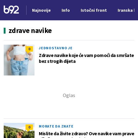
Najnovije
Info
Istočni front
Iranska kr
Nova vest
zdrave navike
JEDNOSTAVNO JE
0
Zdrave navike koje će vam pomoći da smršate
bez strogih dijeta
MORATE DA ZNATE
0
Mislite da živite zdravo? Ove navike vam prave