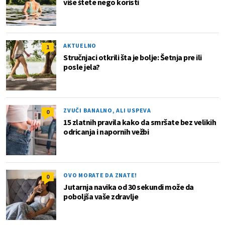
više štete nego koristi
AKTUELNO
1
Stručnjaci otkrili šta je bolje: Šetnja pre ili
posle jela?
ZVUČI BANALNO, ALI USPEVA
0
15 zlatnih pravila kako da smršate bez velikih
odricanja i napornih vežbi
OVO MORATE DA ZNATE!
0
Jutarnja navika od 30 sekundi može da
poboljša vaše zdravlje