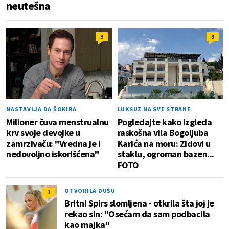
neutešna
3
3
NASTAVLJA DA ŠOKIRA
LUKSUZ NA SVE STRANE
Milioner čuva menstrualnu
Pogledajte kako izgleda
krv svoje devojke u
raskošna vila Bogoljuba
zamrzivaču: "Vredna je i
Karića na moru: Zidovi u
nedovoljno iskorišćena"
staklu, ogroman bazen...
FOTO
OTVORILA DUŠU
1
Britni Spirs slomljena - otkrila šta joj je
rekao sin: "Osećam da sam podbacila
kao majka"