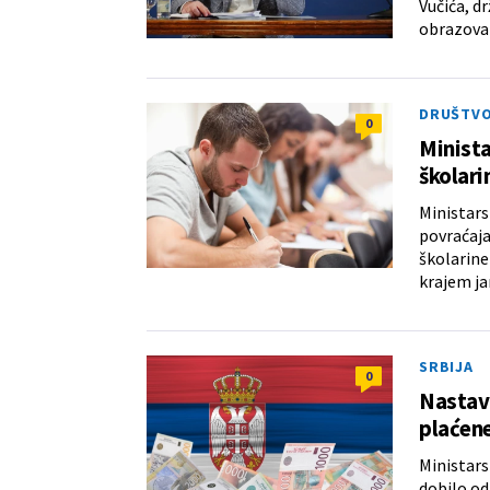
Vučića, d
obrazova
DRUŠTV
0
Minista
školar
Ministars
povraćaja
školarine
krajem ja
SRBIJA
0
Nastavl
plaćene
Ministars
dobilo od