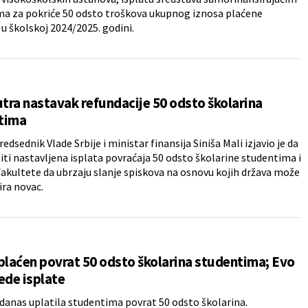
a za pokriće 50 odsto troškova ukupnog iznosa plaćene
 u školskoj 2024/2025. godini.
utra nastavak refundacije 50 odsto školarina
tima
edsednik Vlade Srbije i ministar finansija Siniša Mali izjavio je da
biti nastavljena isplata povraćaja 50 odsto školarine studentima i
akultete da ubrzaju slanje spiskova na osnovu kojih država može
ira novac.
plaćen povrat 50 odsto školarina studentima; Evo
ede isplate
 danas uplatila studentima povrat 50 odsto školarina.