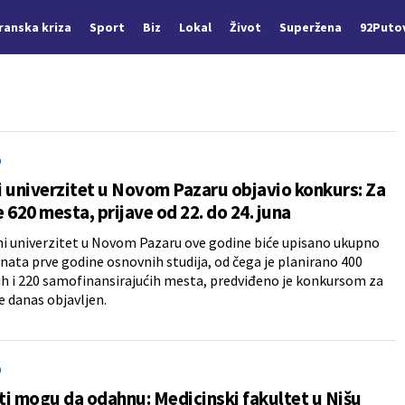
Iranska kriza
Sport
Biz
Lokal
Život
Superžena
92Puto
O
 univerzitet u Novom Pazaru objavio konkurs: Za
 620 mesta, prijave od 22. do 24. juna
i univerzitet u Novom Pazaru ove godine biće upisano ukupno
nata prve godine osnovnih studija, od čega je planirano 400
h i 220 samofinansirajućih mesta, predviđeno je konkursom za
je danas objavljen.
O
i mogu da odahnu: Medicinski fakultet u Nišu