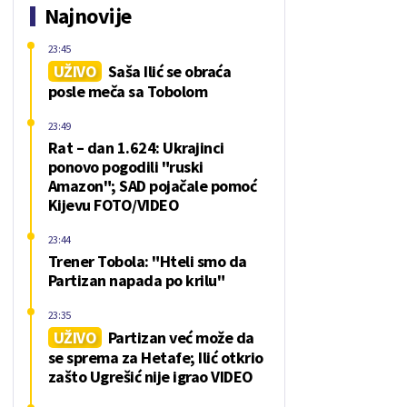
Najnovije
23:45
UŽIVO
Saša Ilić se obraća
posle meča sa Tobolom
23:49
Rat – dan 1.624: Ukrajinci
ponovo pogodili "ruski
Amazon"; SAD pojačale pomoć
Kijevu FOTO/VIDEO
23:44
Trener Tobola: "Hteli smo da
Partizan napada po krilu"
23:35
UŽIVO
Partizan već može da
se sprema za Hetafe; Ilić otkrio
zašto Ugrešić nije igrao VIDEO