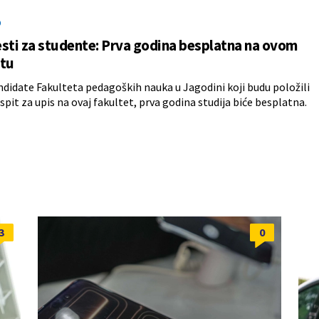
O
sti za studente: Prva godina besplatna na ovom
etu
ndidate Fakulteta pedagoških nauka u Jagodini koji budu položili
ispit za upis na ovaj fakultet, prva godina studija biće besplatna.
3
0