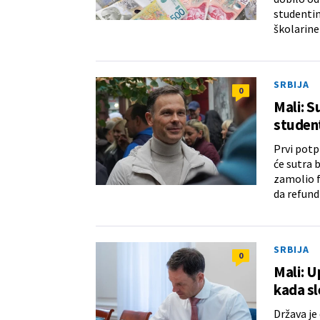
studentim
školarine
SRBIJA
0
Mali: S
studen
Prvi potpr
će sutra 
zamolio f
da refund
SRBIJA
0
Mali: U
kada sl
Država je