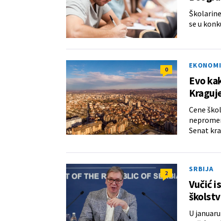
Školarine
se u konk
EKONOMI
0
Evo kak
Kraguj
Cene škol
nepromenj
Senat kra
SRBIJA
2
Vučić i
školstv
U januaru