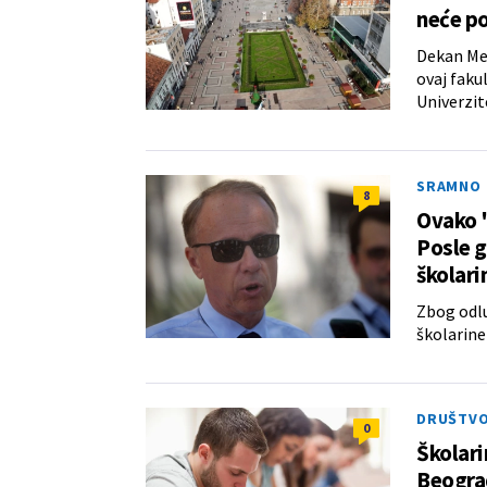
neće po
Dekan Med
ovaj faku
Univerzit
SRAMNO
8
Ovako "
Posle g
školari
Zbog odlu
školarine
DRUŠTV
0
Školari
Beogra