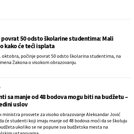
 povrat 50 odsto školarine studentima: Mali
o kako će teći isplata
. oktobra, počinje povrat 50 odsto školarina studentima, na
zmena Zakona o visokom obrazovanju.
O
nti sa manje od 48 bodova mogu biti na budžetu –
jedini uslov
ministra prosvete za visoko obrazovanje Aleksandar Jović
e da će studenti koji imaju manje od 48 bodova moći da se školuju
budžeta ukoliko se ne popune sva budžetska mesta na
olskim ustanovama.