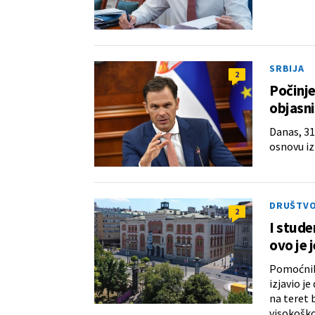
SRBIJA
2
Počinje
objasni
Danas, 31
osnovu i
DRUŠTV
2
I stude
ovo je 
Pomoćnik 
izjavio j
na teret 
visokošk