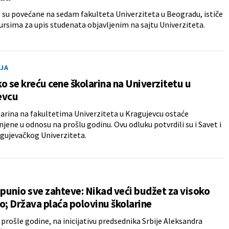
 su povećane na sedam fakulteta Univerziteta u Beogradu, ističe
ursima za upis studenata objavljenim na sajtu Univerziteta.
JA
o se kreću cene školarina na Univerzitetu u
evcu
arina na fakultetima Univerziteta u Kragujevcu ostaće
ene u odnosu na prošlu godinu. Ovu odluku potvrdili su i Savet i
gujevačkog Univerziteta.
spunio sve zahteve: Nikad veći budžet za visoko
o; Država plaća polovinu školarine
 prošle godine, na inicijativu predsednika Srbije Aleksandra