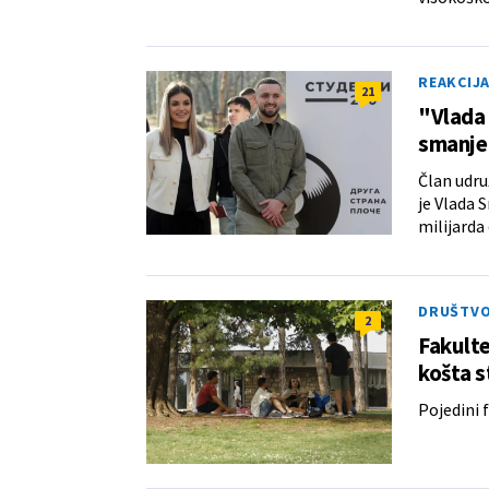
REAKCIJ
21
"Vlada 
smanje 
Član udru
je Vlada 
milijarda
DRUŠTV
2
Fakulte
košta s
Pojedini 