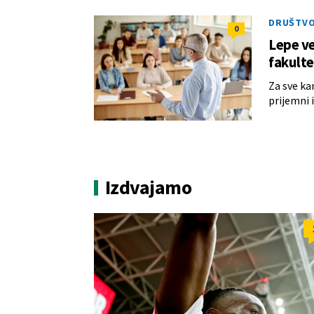
DRUŠTV
0
Lepe ve
fakult
Za sve ka
prijemni 
Izdvajamo