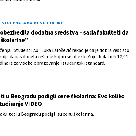
A STUDENATA NA NOVU ODLUKU
obezbedila dodatna sredstva – sada fakulteti da
školarine"
ženja "Studenti 2.0" Luka Lalošević rekao je da je dobra vest što
Srbije danas donela rešenje kojim se obezbeđuje dodatnih 12,01
 dinara za visoko obrazovanje i studentski standard.
O
ti u Beogradu podigli cene školarina: Evo koliko
tudiranje VIDEO
fakulteti u Beogradu podigli su cenu školarina.