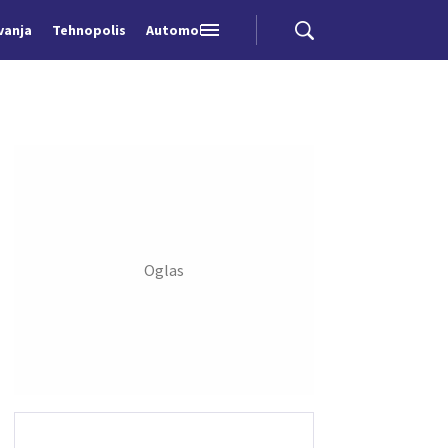
vanja
Tehnopolis
Automobili