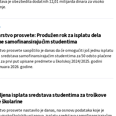
ržava je obezbedila dodatnih 12,01 milijarda dinara za visoko
nje.
O
rstvo prosvete: Produžen rok za isplatu dela
ine samofinansirajućim studentima
tvo prosvete saopštilo je danas da će omogućiti još jednu isplatu
 sredstava samofinansirajućim studentima za 50 odsto plaćene
 za prvi put upisane predmete u školskoj 2024/2025. godini
nuara 2026. godine.
jena isplata sredstava studentima za troškove
 školarine
tvo prosvete nastavilo je danas, na osnovu podataka koje je
 visokoškolskih ustanova, isplatu sredstava samofinansirajućim