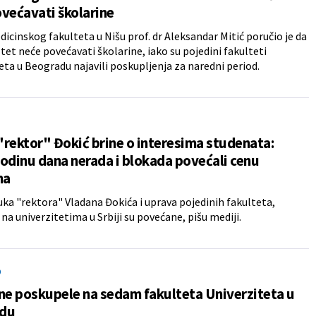
većavati školarine
icinskog fakulteta u Nišu prof. dr Aleksandar Mitić poručio je da
ltet neće povećavati školarine, iako su pojedini fakulteti
eta u Beogradu najavili poskupljenja za naredni period.
rektor" Đokić brine o interesima studenata:
odinu dana nerada i blokada povećali cenu
na
ka "rektora" Vladana Đokića i uprava pojedinih fakulteta,
 na univerzitetima u Srbiji su povećane, pišu mediji.
O
ne poskupele na sedam fakulteta Univerziteta u
du