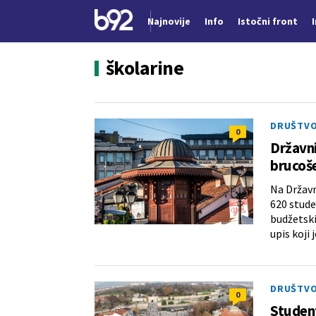
Najnovije
Info
Istočni front
Nova vest
školarine
DRUŠTV
0
Državni
brucoše
Na Državn
620 stude
budžetski
upis koji 
DRUŠTV
0
Student