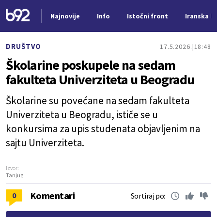
Najnovije
Info
Istočni front
Iranska kr
Nova vest
DRUŠTVO
17.5.2026.
18:48
Školarine poskupele na sedam
fakulteta Univerziteta u Beogradu
Školarine su povećane na sedam fakulteta
Univerziteta u Beogradu, ističe se u
konkursima za upis studenata objavljenim na
sajtu Univerziteta.
Izvor:
Tanjug
Komentari
0
Sortiraj po: