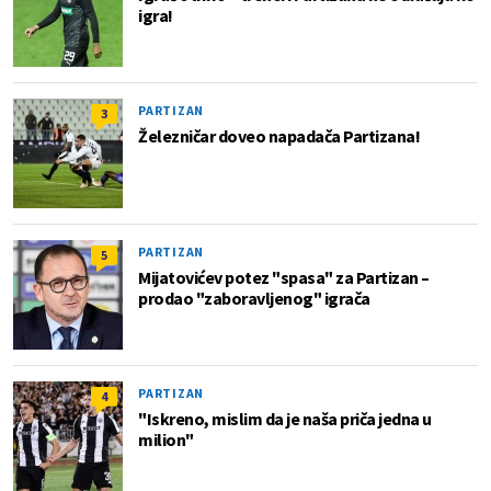
igra!
PARTIZAN
3
Železničar doveo napadača Partizana!
PARTIZAN
5
Mijatovićev potez "spasa" za Partizan –
prodao "zaboravljenog" igrača
PARTIZAN
4
"Iskreno, mislim da je naša priča jedna u
milion"