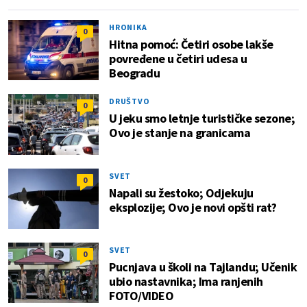
HRONIKA
0
Hitna pomoć: Četiri osobe lakše
povređene u četiri udesa u
Beogradu
DRUŠTVO
0
U jeku smo letnje turističke sezone;
Ovo je stanje na granicama
SVET
0
Napali su žestoko; Odjekuju
eksplozije; Ovo je novi opšti rat?
SVET
0
Pucnjava u školi na Tajlandu; Učenik
ubio nastavnika; Ima ranjenih
FOTO/VIDEO