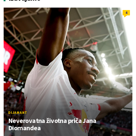
4
DIJAMANT
Neverovatna životna priča Jana
Diomandea