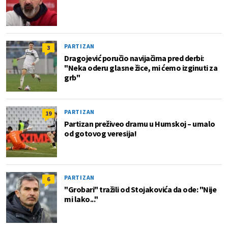
PARTIZAN
3
Dragojević poručio navijačima pred derbi:
"Neka oderu glasne žice, mi ćemo izginuti za
grb"
PARTIZAN
19
Partizan preživeo dramu u Humskoj – umalo
od gotovog veresija!
PARTIZAN
6
"Grobari" tražili od Stojakovića da ode: "Nije
mi lako..."