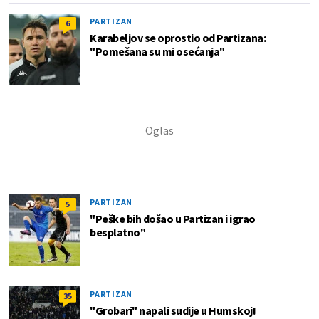
PARTIZAN
6
Karabeljov se oprostio od Partizana:
"Pomešana su mi osećanja"
PARTIZAN
5
"Peške bih došao u Partizan i igrao
besplatno"
PARTIZAN
35
"Grobari" napali sudije u Humskoj!