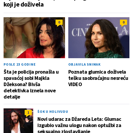
koji je doživela
0
0
POSLE 23 GODINE
OBJAVILA SNIMAK
Šta je policija pronašla u
Poznata glumica doživela
spavaćoj sobi Majkla
tešku saobraćajnu nesreću
Džeksona? Bivša
VIDEO
detektivka iznela nove
detalje
ŠOK U HOLIVUDU
1
Novi udarac za Džareda Leta: Glumac
izgubio važnu ulogu nakon optužbi za
seksualno zlostavljanje