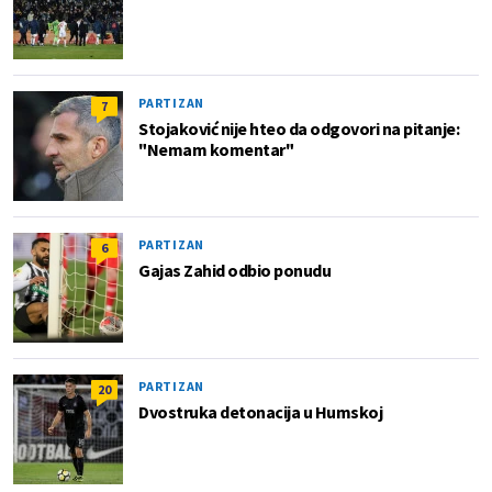
PARTIZAN
7
Stojaković nije hteo da odgovori na pitanje:
"Nemam komentar"
PARTIZAN
6
Gajas Zahid odbio ponudu
PARTIZAN
20
Dvostruka detonacija u Humskoj