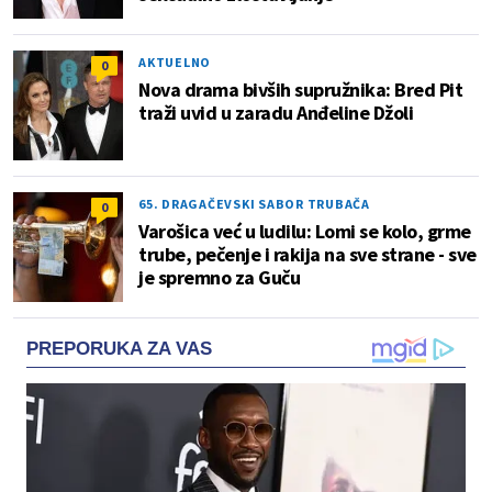
AKTUELNO
0
Nova drama bivših supružnika: Bred Pit
traži uvid u zaradu Anđeline Džoli
65. DRAGAČEVSKI SABOR TRUBAČA
0
Varošica već u ludilu: Lomi se kolo, grme
trube, pečenje i rakija na sve strane - sve
je spremno za Guču
PREPORUKA ZA VAS