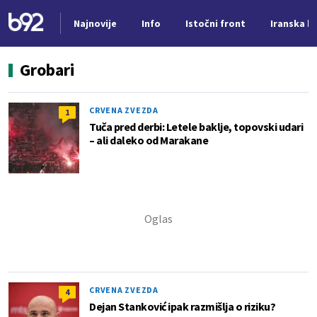
Najnovije
Info
Istočni front
Iranska kr
Nova vest
Grobari
CRVENA ZVEZDA
1
Tuča pred derbi: Letele baklje, topovski udari
– ali daleko od Marakane
CRVENA ZVEZDA
4
Dejan Stanković ipak razmišlja o riziku?