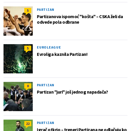
PARTIZAN
5
Partizanova ispomoć "košta" – CSKA želi da
odvede pola odbrane
EUROLEAGUE
5
Evroliga kaznila Partizan!
PARTIZAN
0
Partizan "juri" još jednog napadača?
PARTIZAN
22
Igrač otkrio – treneri Partizana ne odlučuju ko