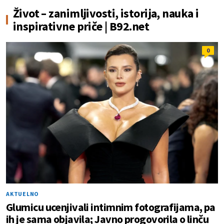
Život – zanimljivosti, istorija, nauka i
inspirativne priče | B92.net
0
AKTUELNO
Glumicu ucenjivali intimnim fotografijama, pa
ih je sama objavila; Javno progovorila o linču