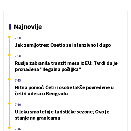
Najnovije
7:50
Jak zemljotres: Osetio se intenzivno i dugo
7:50
Rusija zabranila tranzit mesa iz EU: Tvrdi da je
pronađena "ilegalna pošiljka"
7:45
Hitna pomoć: Četiri osobe lakše povređene u
četiri udesa u Beogradu
7:40
U jeku smo letnje turističke sezone; Ovo je
stanje na granicama
7:36