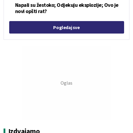
Napali su žestoko; Odjekuju eksplozije; Ovo je
novi opšti rat?
Pogledaj sve
Izdvajamo