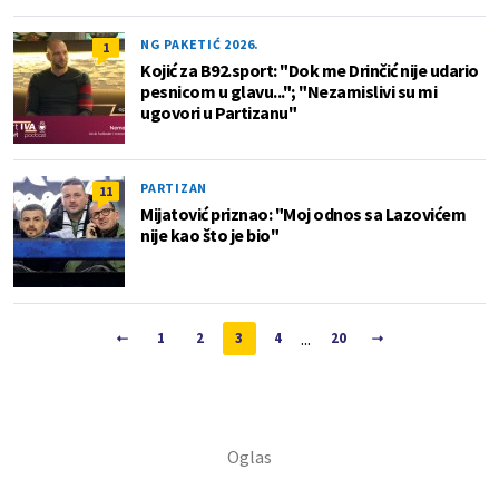
NG PAKETIĆ 2026.
1
Kojić za B92.sport: "Dok me Drinčić nije udario
pesnicom u glavu..."; "Nezamislivi su mi
ugovori u Partizanu"
PARTIZAN
11
Mijatović priznao: "Moj odnos sa Lazovićem
nije kao što je bio"
...
1
2
3
4
20