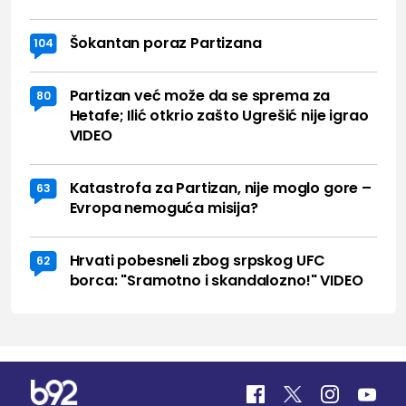
Šokantan poraz Partizana
104
Partizan već može da se sprema za
80
Hetafe; Ilić otkrio zašto Ugrešić nije igrao
VIDEO
Katastrofa za Partizan, nije moglo gore –
63
Evropa nemoguća misija?
Hrvati pobesneli zbog srpskog UFC
62
borca: "Sramotno i skandalozno!" VIDEO