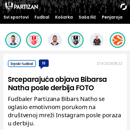
Svi sportovi
Fudbal
Košarka
Saša Ilić
Penjaroja
15
27.4.2026.
8:22
Srpski fudbal
Srceparajuća objava Bibarsa
Natha posle derbija FOTO
Fudbaler Partizana Bibars Natho se
oglasio emotivnom porukom na
društvenoj mreži Instagram posle poraza
u derbiju.