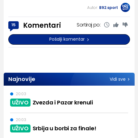
Autor:
B92.sport
Komentari
Sortiraj po:
15
Pošalji komentar
Najnovije
Vidi sve
20:03
UŽIVO
Zvezda i Pazar krenuli
20:03
UŽIVO
Srbija u borbi za finale!