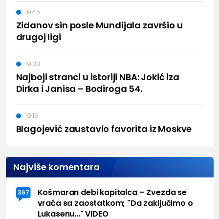
19:45
Zidanov sin posle Mundijala završio u
drugoj ligi
19:30
Najboji stranci u istoriji NBA: Jokić iza
Dirka i Janisa – Bodiroga 54.
19:19
Blagojević zaustavio favorita iz Moskve
Najviše komentara
Košmaran debi kapitalca – Zvezda se
367
vraća sa zaostatkom; "Da zaključimo o
Lukasenu..." VIDEO