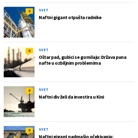
SVET
0
Naftni gigant otpušta radnike
SVET
0
Oštar pad, gubici se gomilaju: Država puna
nafte u ozbiljnim problemima
SVET
0
Naftni div želi da investira u Kini
SVET
0
Naftni gigant nadmašio očekivanja: