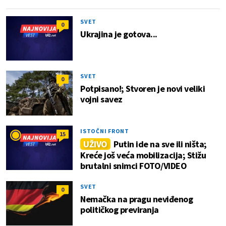
SVET
0
Ukrajina je gotova...
SVET
0
Potpisano!; Stvoren je novi veliki
vojni savez
ISTOČNI FRONT
15
UŽIVO
Putin ide na sve ili ništa;
Kreće još veća mobilizacija; Stižu
brutalni snimci FOTO/VIDEO
SVET
0
Nemačka na pragu neviđenog
političkog previranja