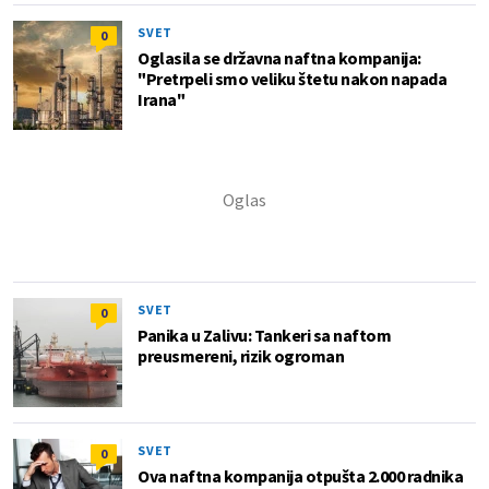
SVET
0
Oglasila se državna naftna kompanija:
"Pretrpeli smo veliku štetu nakon napada
Irana"
SVET
0
Panika u Zalivu: Tankeri sa naftom
preusmereni, rizik ogroman
SVET
0
Ova naftna kompanija otpušta 2.000 radnika