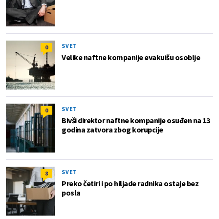
SVET
0
Velike naftne kompanije evakuišu osoblje
SVET
0
Bivši direktor naftne kompanije osuđen na 13
godina zatvora zbog korupcije
SVET
8
Preko četiri i po hiljade radnika ostaje bez
posla