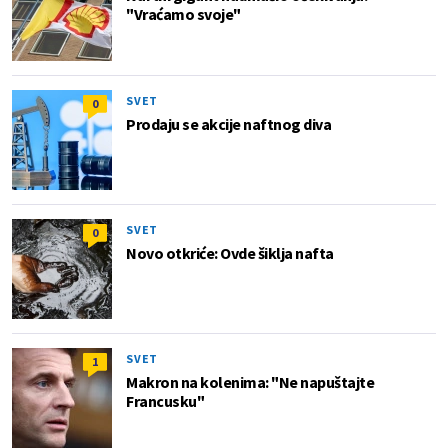
"Vraćamo svoje"
SVET
0
Prodaju se akcije naftnog diva
SVET
0
Novo otkriće: Ovde šiklja nafta
SVET
1
Makron na kolenima: "Ne napuštajte
Francusku"