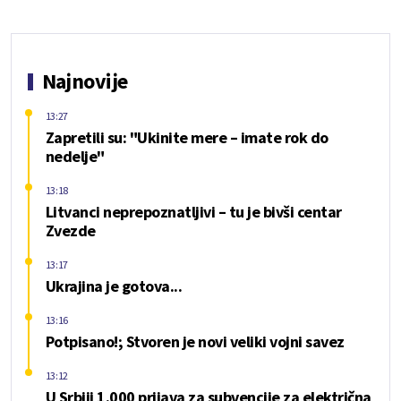
Najnovije
13:27
Zapretili su: "Ukinite mere – imate rok do
nedelje"
13:18
Litvanci neprepoznatljivi – tu je bivši centar
Zvezde
13:17
Ukrajina je gotova...
13:16
Potpisano!; Stvoren je novi veliki vojni savez
13:12
U Srbiji 1.000 prijava za subvencije za električna