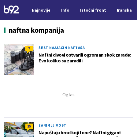
Najnovije
Info
Istočni front
Iranska kr
Nova vest
naftna kompanija
ŠEST NAJJAČIH NAFTAŠA
7
Naftni divovi ostvarili ogroman skok zarade:
Evo koliko su zaradili
ZANIMLJIVOSTI
15
Napuštaju brod koji tone? Naftni gigant