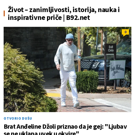
Život – zanimljivosti, istorija, nauka i
inspirativne priče | B92.net
0
OTVORIO DUŠU
Brat Anđeline Džoli priznao da je gej: "Ljubav
se ne uklapa uvek u okvire"