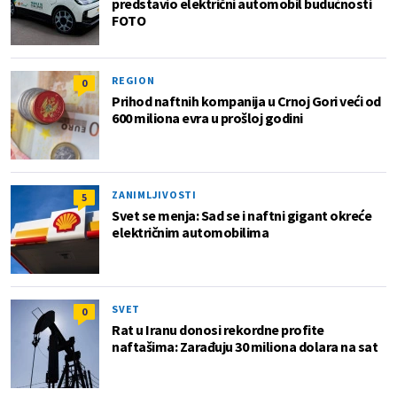
predstavio električni automobil budućnosti
FOTO
REGION
0
Prihod naftnih kompanija u Crnoj Gori veći od
600 miliona evra u prošloj godini
ZANIMLJIVOSTI
5
Svet se menja: Sad se i naftni gigant okreće
električnim automobilima
SVET
0
Rat u Iranu donosi rekordne profite
naftašima: Zarađuju 30 miliona dolara na sat