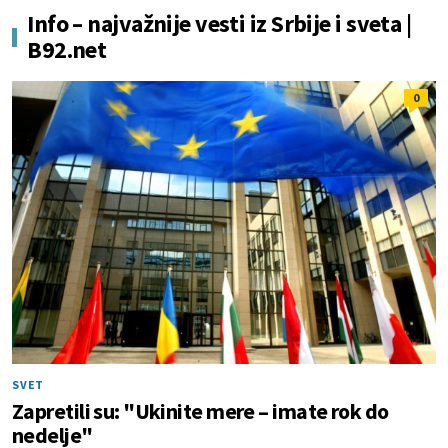
Info – najvažnije vesti iz Srbije i sveta |
B92.net
0
SVET
Zapretili su: "Ukinite mere – imate rok do
nedelje"