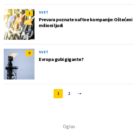
SVET
1
Prevara poznate naftne kompanije: Oštećeni
milioni ljudi
SVET
0
Evropa gubi gigante?
1
2