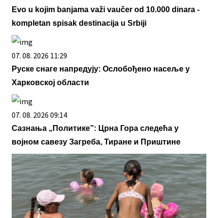
Evo u kojim banjama važi vaučer od 10.000 dinara -
kompletan spisak destinacija u Srbiji
07. 08. 2026 11:29
Руске снаге напредују: Ослобођено насеље у
Харковској области
07. 08. 2026 09:14
Сазнања „Политике”: Црна Гора следећа у
војном савезу Загреба, Тиране и Приштине