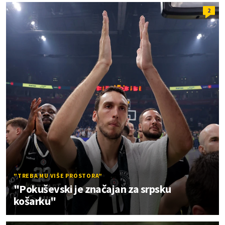
2
"TREBA MU VIŠE PROSTORA"
"Pokuševski je značajan za srpsku
košarku"