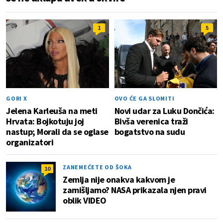
1
5
GORI X
OVO ĆE GA SLOMITI
Jelena Karleuša na meti
Novi udar za Luku Dončića:
Hrvata: Bojkotuju joj
Bivša verenica traži
nastup; Morali da se oglase
bogatstvo na sudu
organizatori
ZANEMEĆETE OD ŠOKA
10
Zemlja nije onakva kakvom je
zamišljamo? NASA prikazala njen pravi
oblik VIDEO