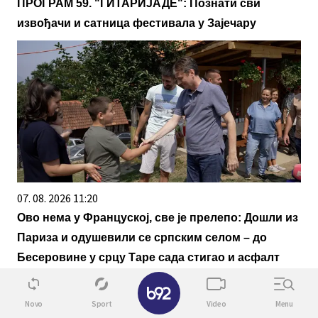
ПРОГРАМ 59. "ГИТАРИЈАДЕ": Познати сви
извођачи и сатница фестивала у Зајечару
07. 08. 2026 11:20
Ово нема у Француској, све је прелепо: Дошли из
Париза и одушевили се српским селом – до
Бесеровине у срцу Таре сада стигао и асфалт
(фото)
✕
Novo
Sport
Video
Menu