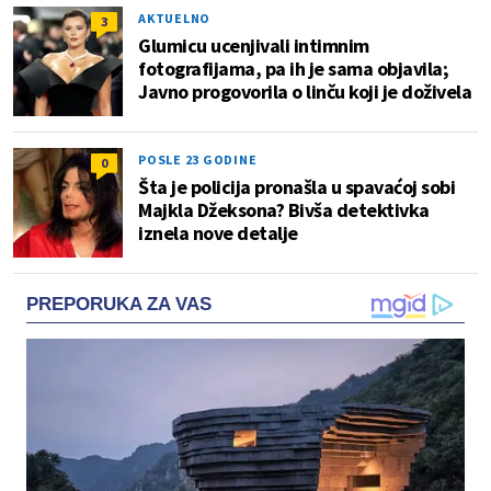
AKTUELNO
3
Glumicu ucenjivali intimnim
fotografijama, pa ih je sama objavila;
Javno progovorila o linču koji je doživela
POSLE 23 GODINE
0
Šta je policija pronašla u spavaćoj sobi
Majkla Džeksona? Bivša detektivka
iznela nove detalje
PREPORUKA ZA VAS