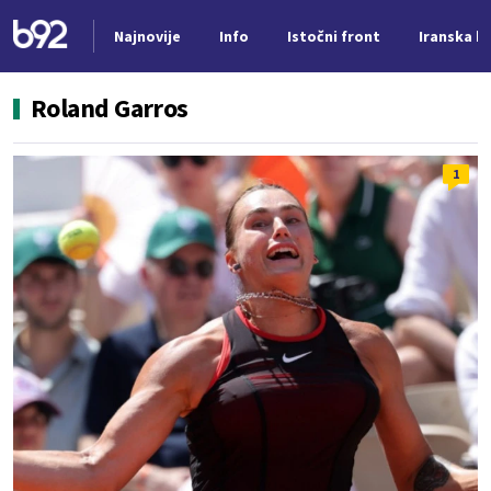
Najnovije
Info
Istočni front
Iranska kr
Nova vest
Roland Garros
1