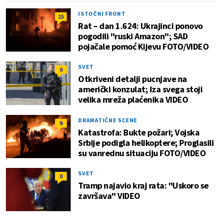
ISTOČNI FRONT
15
Rat – dan 1.624: Ukrajinci ponovo
pogodili "ruski Amazon"; SAD
pojačale pomoć Kijevu FOTO/VIDEO
SVET
0
Otkriveni detalji pucnjave na
američki konzulat; Iza svega stoji
velika mreža plaćenika VIDEO
DRAMATIČNE SCENE
9
Katastrofa: Bukte požari; Vojska
Srbije podigla helikoptere; Proglasili
su vanrednu situaciju FOTO/VIDEO
SVET
0
Tramp najavio kraj rata: "Uskoro se
završava" VIDEO