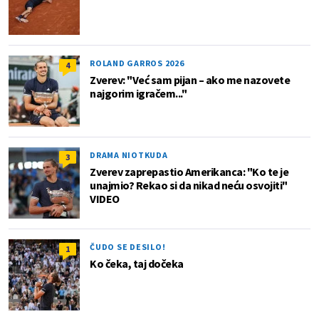
ROLAND GARROS 2026
4
Zverev: "Već sam pijan – ako me nazovete
najgorim igračem..."
DRAMA NIOTKUDA
3
Zverev zaprepastio Amerikanca: "Ko te je
unajmio? Rekao si da nikad neću osvojiti"
VIDEO
ČUDO SE DESILO!
1
Ko čeka, taj dočeka