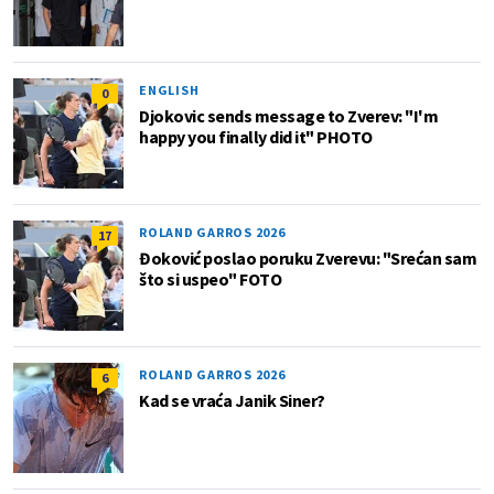
ENGLISH
0
Djokovic sends message to Zverev: "I'm
happy you finally did it" PHOTO
ROLAND GARROS 2026
17
Đoković poslao poruku Zverevu: "Srećan sam
što si uspeo" FOTO
ROLAND GARROS 2026
6
Kad se vraća Janik Siner?