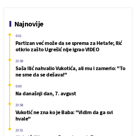
Najnovije
0:01
Partizan već može da se sprema za Hetafe; Ilić
otkrio zašto Ugrešić nije igrao VIDEO
23:58
Saša Ilić nahvalio Vukotića, ali mu i zamerio: "To
ne sme da se dešava!"
0:00
Na današnji dan, 7. avgust
23:58
Vukotić ne zna ko je Baba: "Vidim da ga svi
hvale"
23:51