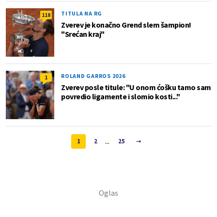
TITULA NA RG
118
Zverev je konačno Grend slem šampion!
"Srećan kraj"
ROLAND GARROS 2026
1
Zverev posle titule: "U onom ćošku tamo sam
povredio ligamente i slomio kosti..."
...
1
2
25