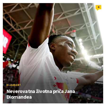
4
DIJAMANT
Neverovatna životna priča Jana
Diomandea