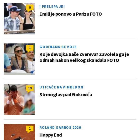
I PRELEPA JE!
0
Emili je ponovo u Parizu FOTO
GODINAMA SE VOLE
1
Ko je devojka Saše Zvereva? Zavolela ga je
odmah nakon velikog skandala FOTO
UTICAĆE NA VIMBLDON
19
Strmoglav pad Đokovića
ROLAND GARROS 2026
1
Happy End