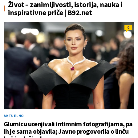
Život – zanimljivosti, istorija, nauka i
inspirativne priče | B92.net
0
AKTUELNO
Glumicu ucenjivali intimnim fotografijama, pa
ih je sama objavila; Javno progovorila o linču