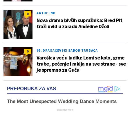
AKTUELNO
0
Nova drama bivših supružnika: Bred Pit
traži uvid u zaradu Anđeline Džoli
65. DRAGAČEVSKI SABOR TRUBAČA
0
Varošica već u ludilu: Lomi se kolo, grme
trube, pečenje i rakija na sve strane - sve
je spremno za Guču
PREPORUKA ZA VAS
The Most Unexpected Wedding Dance Moments
Brainberries