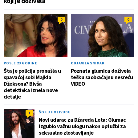
koji je doživela
0
0
POSLE 23 GODINE
OBJAVILA SNIMAK
Šta je policija pronašla u
Poznata glumica doživela
spavaćoj sobi Majkla
tešku saobraćajnu nesreću
Džeksona? Bivša
VIDEO
detektivka iznela nove
detalje
ŠOK U HOLIVUDU
1
Novi udarac za Džareda Leta: Glumac
izgubio važnu ulogu nakon optužbi za
seksualno zlostavljanje