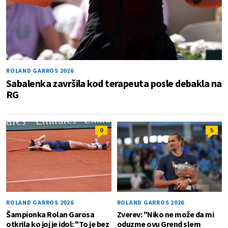
ROLAND GARROS 2026
Sabalenka završila kod terapeuta posle debakla na
RG
0
5
ROLAND GARROS 2026
ROLAND GARROS 2026
Šampionka Rolan Garosa
Zverev: "Niko ne može da mi
otkrila ko joj je idol: "To je bez
oduzme ovu Grend slem