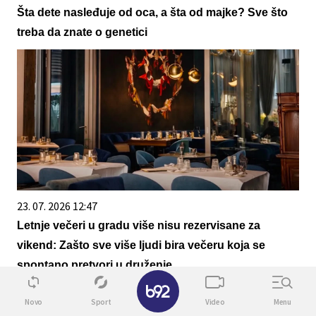
Šta dete nasleđuje od oca, a šta od majke? Sve što
treba da znate o genetici
23. 07. 2026 12:47
Letnje večeri u gradu više nisu rezervisane za
vikend: Zašto sve više ljudi bira večeru koja se
spontano pretvori u druženje
✕
Novo
Sport
Video
Menu