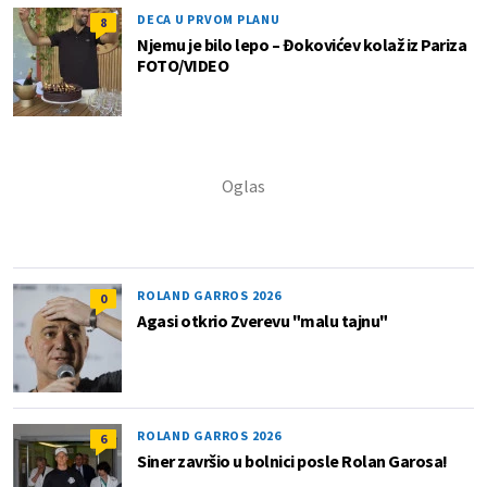
DECA U PRVOM PLANU
8
Njemu je bilo lepo – Đokovićev kolaž iz Pariza
FOTO/VIDEO
ROLAND GARROS 2026
0
Agasi otkrio Zverevu "malu tajnu"
ROLAND GARROS 2026
6
Siner završio u bolnici posle Rolan Garosa!