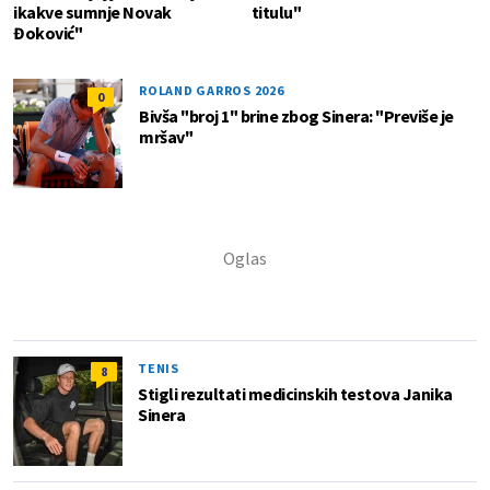
ikakve sumnje Novak
titulu"
Đoković"
ROLAND GARROS 2026
0
Bivša "broj 1" brine zbog Sinera: "Previše je
mršav"
TENIS
8
Stigli rezultati medicinskih testova Janika
Sinera