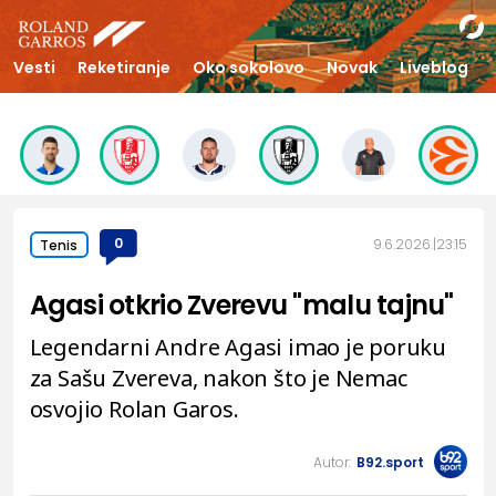
Vesti
Reketiranje
Oko sokolovo
Novak
Liveblog
0
9.6.2026.
23:15
Tenis
Agasi otkrio Zverevu "malu tajnu"
Legendarni Andre Agasi imao je poruku
za Sašu Zvereva, nakon što je Nemac
osvojio Rolan Garos.
Autor:
B92.sport