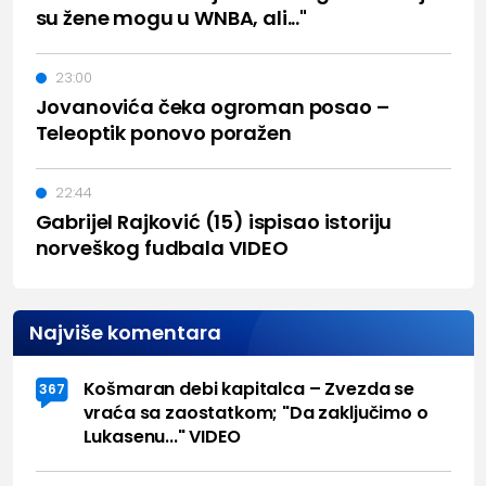
su žene mogu u WNBA, ali..."
23:00
Jovanovića čeka ogroman posao –
Teleoptik ponovo poražen
22:44
Gabrijel Rajković (15) ispisao istoriju
norveškog fudbala VIDEO
Najviše komentara
Košmaran debi kapitalca – Zvezda se
367
vraća sa zaostatkom; "Da zaključimo o
Lukasenu..." VIDEO