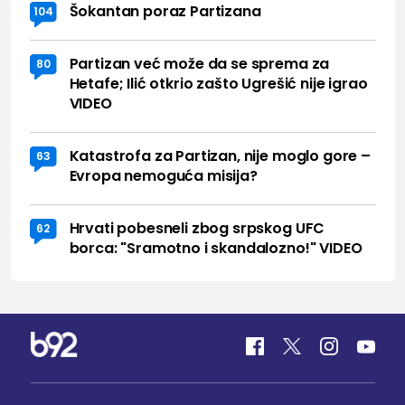
Šokantan poraz Partizana
104
Partizan već može da se sprema za
80
Hetafe; Ilić otkrio zašto Ugrešić nije igrao
VIDEO
Katastrofa za Partizan, nije moglo gore –
63
Evropa nemoguća misija?
Hrvati pobesneli zbog srpskog UFC
62
borca: "Sramotno i skandalozno!" VIDEO