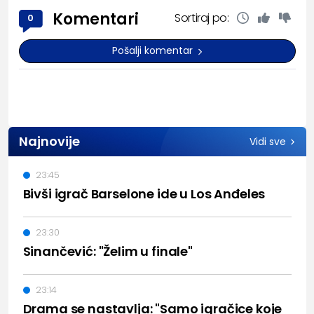
Komentari
Sortiraj po:
0
Pošalji komentar
Najnovije
Vidi sve
23:45
Bivši igrač Barselone ide u Los Anđeles
23:30
Sinančević: "Želim u finale"
23:14
Drama se nastavlja: "Samo igračice koje