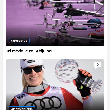
Streljaštvo
Tri medalje za Srbiju na EP
0
Alpsko skijanje