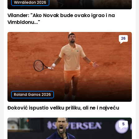
Wimbledon 2026
Vilander: "Ako Novak bude ovako igrao i na
Vimbldonu..."
26
Roland Garros 2026
Đoković ispustio veliku priliku, ali ne i najveću
5