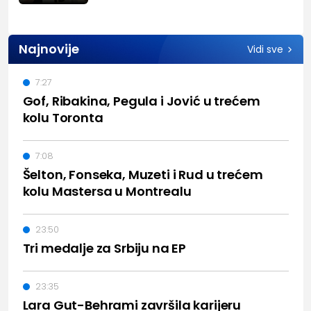
Najnovije
Vidi sve
7:27
Gof, Ribakina, Pegula i Jović u trećem
kolu Toronta
7:08
Šelton, Fonseka, Muzeti i Rud u trećem
kolu Mastersa u Montrealu
23:50
Tri medalje za Srbiju na EP
23:35
Lara Gut-Behrami završila karijeru