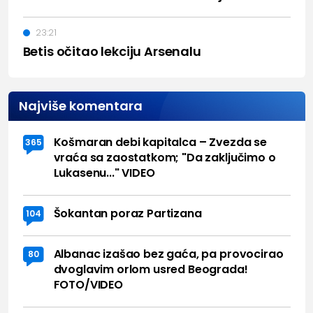
23:21
Betis očitao lekciju Arsenalu
Najviše komentara
Košmaran debi kapitalca – Zvezda se
365
vraća sa zaostatkom; "Da zaključimo o
Lukasenu..." VIDEO
Šokantan poraz Partizana
104
Albanac izašao bez gaća, pa provocirao
80
dvoglavim orlom usred Beograda!
FOTO/VIDEO