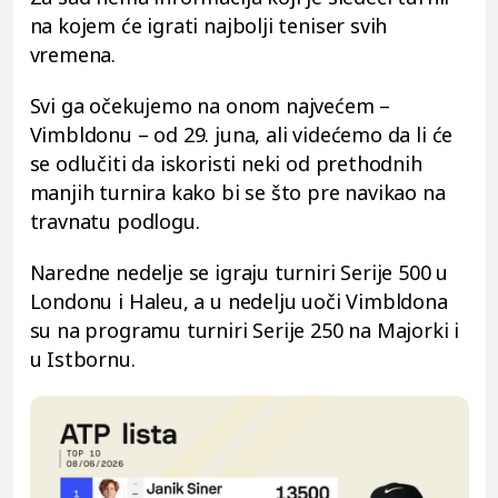
na kojem će igrati najbolji teniser svih
vremena.
Svi ga očekujemo na onom najvećem –
Vimbldonu – od 29. juna, ali videćemo da li će
se odlučiti da iskoristi neki od prethodnih
manjih turnira kako bi se što pre navikao na
travnatu podlogu.
Naredne nedelje se igraju turniri Serije 500 u
Londonu i Haleu, a u nedelju uoči Vimbldona
su na programu turniri Serije 250 na Majorki i
u Istbornu.