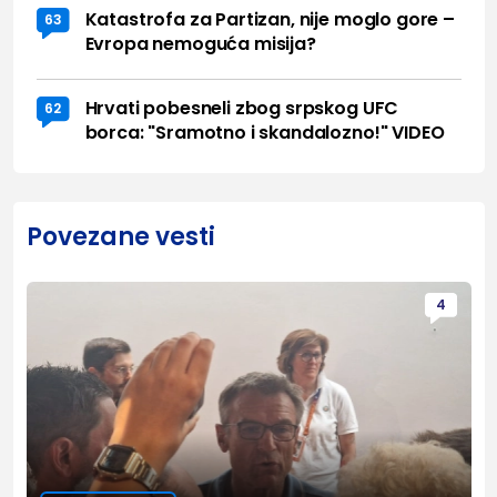
Katastrofa za Partizan, nije moglo gore –
63
Evropa nemoguća misija?
Hrvati pobesneli zbog srpskog UFC
62
borca: "Sramotno i skandalozno!" VIDEO
Povezane vesti
4