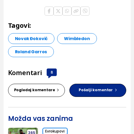
Tagovi:
Novak Đoković
Wimbledon
Roland Garros
Komentari
8
Pogledaj komentare
Pošalji komentar
Možda vas zanima
Evrokupovi
365