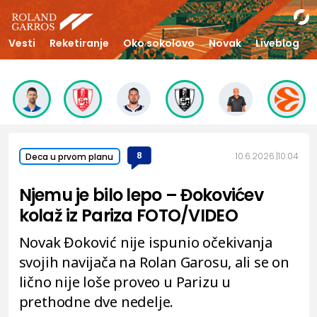
Vesti
Reketiranje
Oko sokolovo
Novak
Liveblog
8
10.6.2026.
10:04
Deca u prvom planu
Njemu je bilo lepo – Đokovićev
kolaž iz Pariza FOTO/VIDEO
Novak Đoković nije ispunio očekivanja
svojih navijača na Rolan Garosu, ali se on
lično nije loše proveo u Parizu u
prethodne dve nedelje.