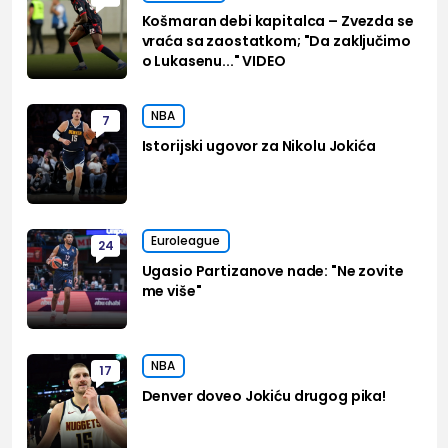
Košmaran debi kapitalca – Zvezda se
vraća sa zaostatkom; "Da zaključimo
o Lukasenu..." VIDEO
NBA
7
Istorijski ugovor za Nikolu Jokića
Euroleague
24
Ugasio Partizanove nade: "Ne zovite
me više"
NBA
17
Denver doveo Jokiću drugog pika!