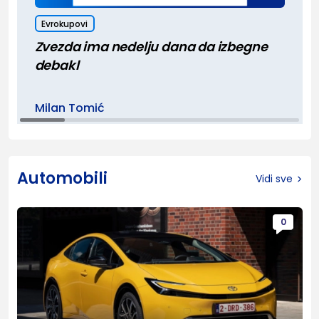
Evrokupovi
Zvezda ima nedelju dana da izbegne
debakl
Milan Tomić
Automobili
Vidi sve
0