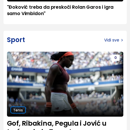
"Đoković treba da preskoči Rolan Garos i igra
samo Vimbldon"
Sport
Vidi sve
0
Tenis
Gof, Ribakina, Pegula i Jović u