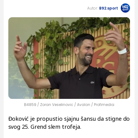
Autor:
B92.sport
B4859 / Zoran Veselinovic / Avalon / Profimedia
Đoković je propustio sjajnu šansu da stigne do
svog 25. Grend slem trofeja.