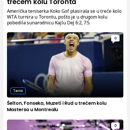
trećem kolu Toronta
Američka teniserka Koko Gof plasirala se u treće kolo
WTA turnira u Torontu, pošto je u drugom kolu
pobedila sunarodnicu Kajlu Dej 6:2, 7:5.
0
Tenis
Šelton, Fonseka, Muzeti i Rud u trećem kolu
Mastersa u Montrealu
0