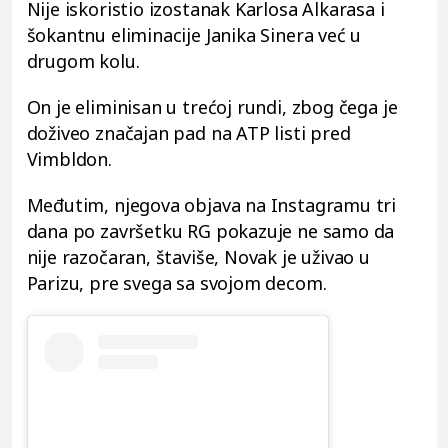
Nije iskoristio izostanak Karlosa Alkarasa i
šokantnu eliminacije Janika Sinera već u
drugom kolu.
On je eliminisan u trećoj rundi, zbog čega je
doživeo značajan pad na ATP listi pred
Vimbldon.
Međutim, njegova objava na Instagramu tri
dana po završetku RG pokazuje ne samo da
nije razočaran, štaviše, Novak je uživao u
Parizu, pre svega sa svojom decom.