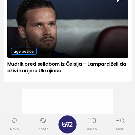
Lige petice
Mudrik pred selidbom iz Čelsija – Lampard želi da
oživi karijeru Ukrajinca
✕
Novo
Sport
Video
Menu