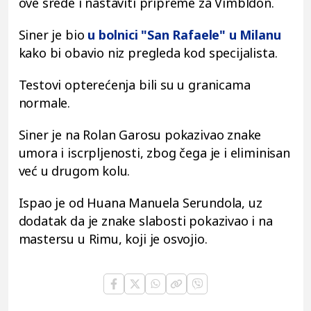
ove srede i nastaviti pripreme za Vimbldon.
Siner je bio
u bolnici "San Rafaele" u Milanu
kako bi obavio niz pregleda kod specijalista.
Testovi opterećenja bili su u granicama
normale.
Siner je na Rolan Garosu pokazivao znake
umora i iscrpljenosti, zbog čega je i eliminisan
već u drugom kolu.
Ispao je od Huana Manuela Serundola, uz
dodatak da je znake slabosti pokazivao i na
mastersu u Rimu, koji je osvojio.