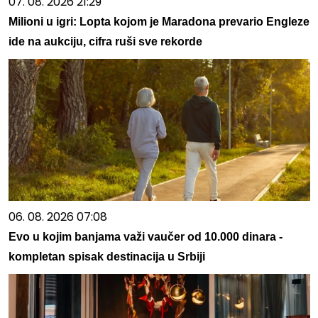
07. 08. 2026 21:29
Milioni u igri: Lopta kojom je Maradona prevario Engleze
ide na aukciju, cifra ruši sve rekorde
06. 08. 2026 07:08
Evo u kojim banjama važi vaučer od 10.000 dinara -
kompletan spisak destinacija u Srbiji