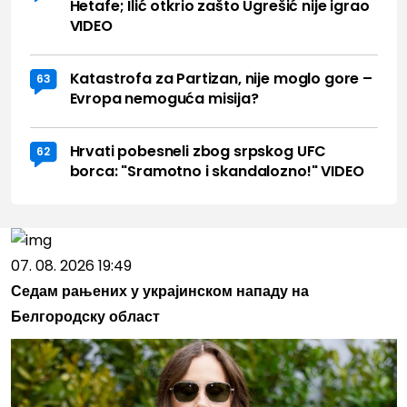
Hetafe; Ilić otkrio zašto Ugrešić nije igrao
VIDEO
Katastrofa za Partizan, nije moglo gore –
63
Evropa nemoguća misija?
Hrvati pobesneli zbog srpskog UFC
62
borca: "Sramotno i skandalozno!" VIDEO
07. 08. 2026 19:49
Седам рањених у украјинском нападу на
Белгородску област