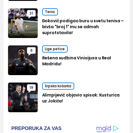
Tenis
31
Đoković podigao buru u svetu tenisa –
bivša "broj 1" mu se odmah
suprotstavila!
Lige petice
6
Rešena sudbina Vinisijusa u Real
Madridu!
Srpska košarka
19
Alimpijević objavio spisak: Kusturica
uz Jokića!
PREPORUKA ZA VAS