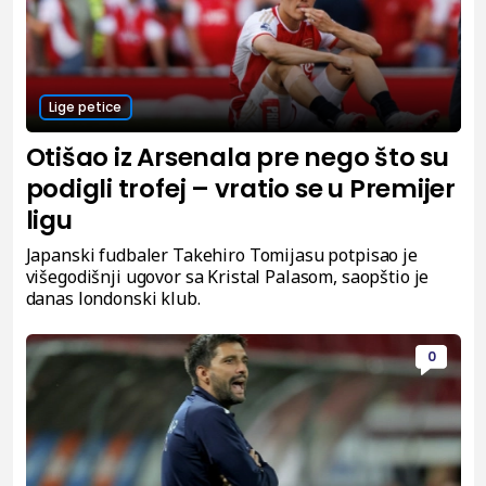
Lige petice
Otišao iz Arsenala pre nego što su
podigli trofej – vratio se u Premijer
ligu
Japanski fudbaler Takehiro Tomijasu potpisao je
višegodišnji ugovor sa Kristal Palasom, saopštio je
danas londonski klub.
0