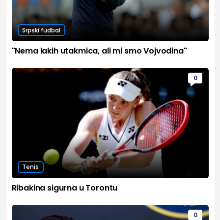
Srpski fudbal
"Nema lakih utakmica, ali mi smo Vojvodina"
0
Tenis
Ribakina sigurna u Torontu
0