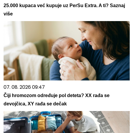
25.000 kupaca već kupuje uz PerSu Extra. A ti? Saznaj
više
07. 08. 2026 09:47
Čiji hromozom određuje pol deteta? XX rađa se
devojčica, XY rađa se dečak