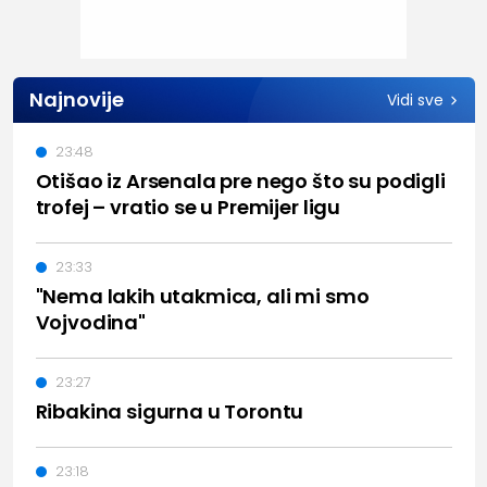
Najnovije
Vidi sve
23:48
Otišao iz Arsenala pre nego što su podigli
trofej – vratio se u Premijer ligu
23:33
"Nema lakih utakmica, ali mi smo
Vojvodina"
23:27
Ribakina sigurna u Torontu
23:18