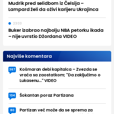
Mudrik pred selidbom iz Čelsija –
Lampard želi da oživi karijeru Ukrajinca
23:03
Buker izabrao najbolju NBA petorku ikada
– nije uvrstio Džordana VIDEO
Najviše komentara
Košmaran debi kapitalca – Zvezda se
367
vraća sa zaostatkom; "Da zaključimo o
Lukasenu..." VIDEO
Šokantan poraz Partizana
104
Partizan već može da se sprema za
80