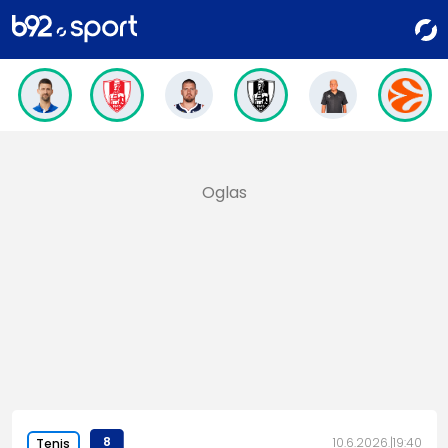
8
10.6.2026.
19:40
Tenis