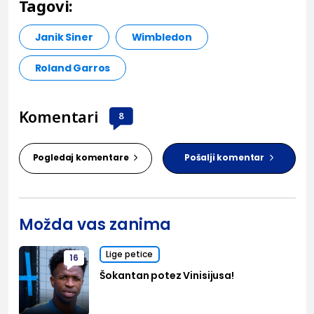
Tagovi:
Janik Siner
Wimbledon
Roland Garros
Komentari
8
Pogledaj komentare
Pošalji komentar
Možda vas zanima
Lige petice
16
Šokantan potez Vinisijusa!