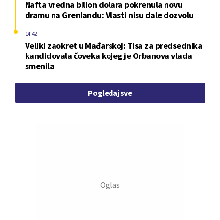
Nafta vredna bilion dolara pokrenula novu
dramu na Grenlandu: Vlasti nisu dale dozvolu
14:42
Veliki zaokret u Mađarskoj: Tisa za predsednika
kandidovala čoveka kojeg je Orbanova vlada
smenila
Pogledaj sve