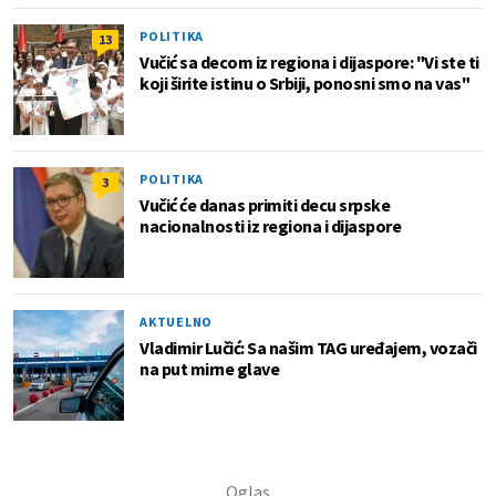
POLITIKA
13
Vučić sa decom iz regiona i dijaspore: "Vi ste ti
koji širite istinu o Srbiji, ponosni smo na vas"
POLITIKA
3
Vučić će danas primiti decu srpske
nacionalnosti iz regiona i dijaspore
AKTUELNO
Vladimir Lučić: Sa našim TAG uređajem, vozači
na put mirne glave