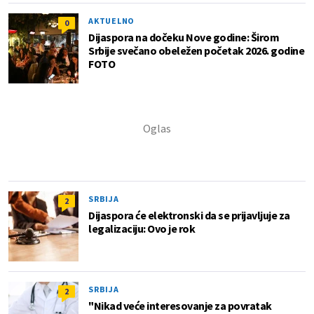
AKTUELNO
0
Dijaspora na dočeku Nove godine: Širom
Srbije svečano obeležen početak 2026. godine
FOTO
SRBIJA
2
Dijaspora će elektronski da se prijavljuje za
legalizaciju: Ovo je rok
SRBIJA
2
"Nikad veće interesovanje za povratak