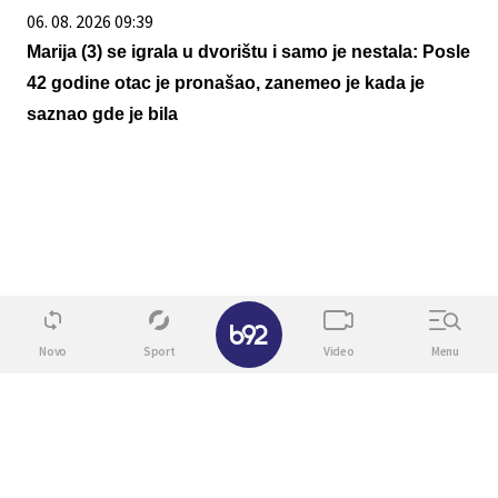
06. 08. 2026 09:39
Marija (3) se igrala u dvorištu i samo je nestala: Posle
42 godine otac je pronašao, zanemeo je kada je
saznao gde je bila
✕
Novo
Sport
Video
Menu
08. 08. 2026 12:48
MODERNA ISTRAŽIVANJA OBORILA SVE
STEREOTIPE O JEDINCIMA: Nisu ni usmaljeni ni
razmaženi