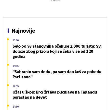
Najnovije
15:00
Selo od 93 stanovnika očekuje 2.000 turista: Svi
dolaze zbog prizora koji se čeka više od 120
godina
14:55
"Sahranio sam dedu, pa sam dao koš za pobedu
Partizana"
14:55
Užas u školi: Broj žrtava pucnjave na Tajlandu
porastao na devet
14:50