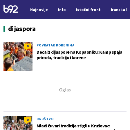
Najnovije
Info
Istočni front
Iranska kr
Nova vest
dijaspora
POVRATAK KORENIMA
0
Deca iz dijaspore na Kopaoniku: Kamp spaja
prirodu, tradiciju i korene
DRUŠTVO
0
Mladi čuvari tradicije stigli u Kruševac: