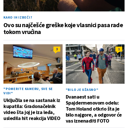
KAKO IH IZBEĆI?
Ovo su najčešće greške koje vlasnici pasa rade
tokom vrućina
3
1
"POMERITE KAMERU, SVE SE
"BILO JE UŽASNO"
VIDI"
Dvanaest sati u
Uključila se na sastanak iz
Spajdermenovom odelu:
kupatila: Gradonačelnik
Tom Holand otkrio šta je
video šta joj je iza leđa,
bilo najgore, a odgovor će
usledila hit reakcija VIDEO
vas iznenaditi FOTO