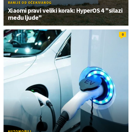
RANIJE OD OČEKIVANOG
Xiaomi pravi veliki korak: HyperOS 4 "silazi
među ljude"
0
AUTOMOBILI