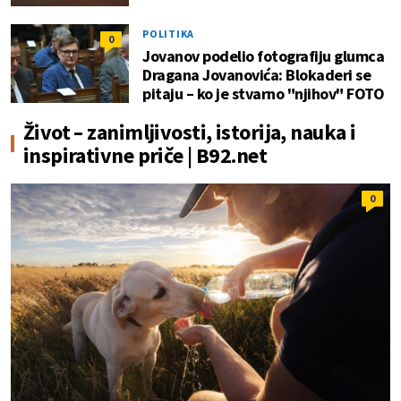
POLITIKA
0
Jovanov podelio fotografiju glumca
Dragana Jovanovića: Blokaderi se
pitaju – ko je stvarno "njihov" FOTO
Život – zanimljivosti, istorija, nauka i
inspirativne priče | B92.net
0