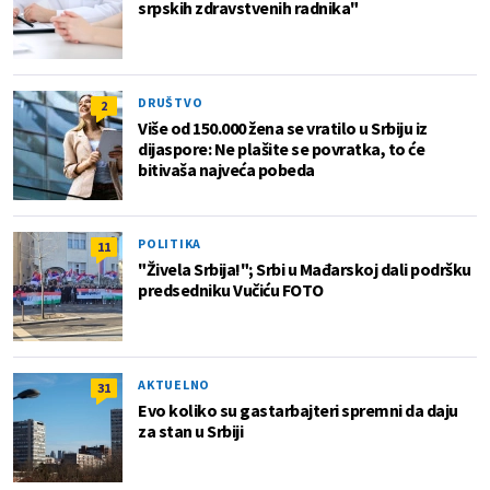
srpskih zdravstvenih radnika"
DRUŠTVO
2
Više od 150.000 žena se vratilo u Srbiju iz
dijaspore: Ne plašite se povratka, to će
bitivaša najveća pobeda
POLITIKA
11
"Živela Srbija!"; Srbi u Mađarskoj dali podršku
predsedniku Vučiću FOTO
AKTUELNO
31
Evo koliko su gastarbajteri spremni da daju
za stan u Srbiji