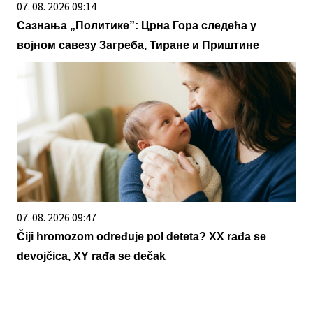
07. 08. 2026 09:14
Сазнања „Политике”: Црна Гора следећа у
војном савезу Загреба, Тиране и Приштине
07. 08. 2026 09:47
Čiji hromozom određuje pol deteta? XX rađa se
devojčica, XY rađa se dečak