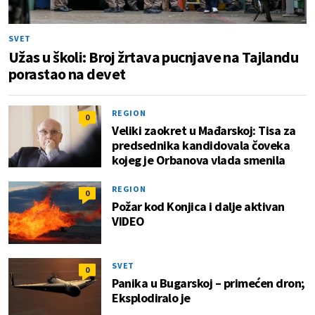
SVET
Užas u školi: Broj žrtava pucnjave na Tajlandu
porastao na devet
REGION
0
Veliki zaokret u Mađarskoj: Tisa za
predsednika kandidovala čoveka
kojeg je Orbanova vlada smenila
REGION
0
Požar kod Konjica i dalje aktivan
VIDEO
SVET
0
Panika u Bugarskoj – primećen dron;
Eksplodiralo je