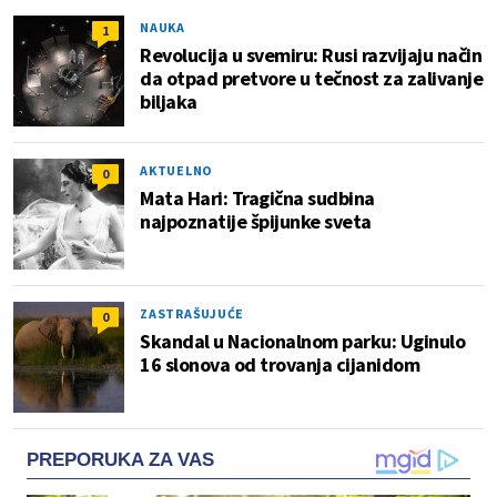
NAUKA
1
Revolucija u svemiru: Rusi razvijaju način
da otpad pretvore u tečnost za zalivanje
biljaka
AKTUELNO
0
Mata Hari: Tragična sudbina
najpoznatije špijunke sveta
ZASTRAŠUJUĆE
0
Skandal u Nacionalnom parku: Uginulo
16 slonova od trovanja cijanidom
PREPORUKA ZA VAS