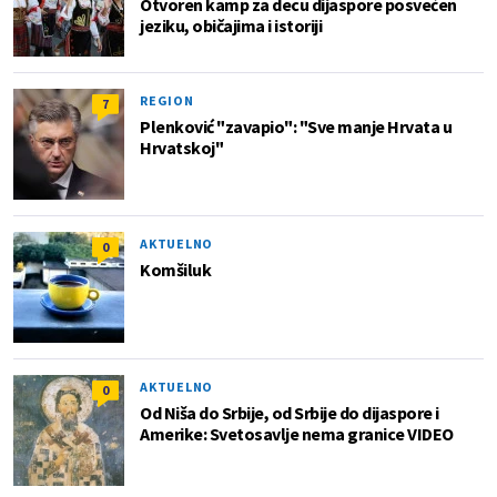
Otvoren kamp za decu dijaspore posvećen
jeziku, običajima i istoriji
REGION
7
Plenković "zavapio": "Sve manje Hrvata u
Hrvatskoj"
AKTUELNO
0
Komšiluk
AKTUELNO
0
Od Niša do Srbije, od Srbije do dijaspore i
Amerike: Svetosavlje nema granice VIDEO