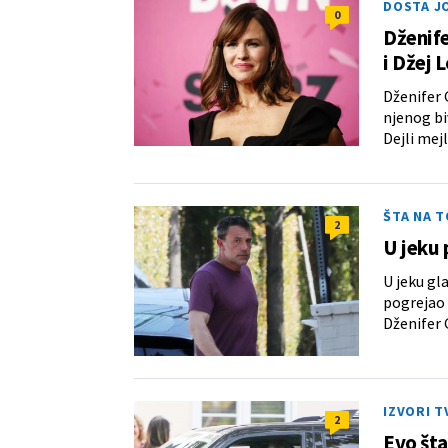
DOSTA JO
0
Dženife
i Džej 
Dženifer 
njenog bi
Dejli mejl
ŠTA NA T
2
U jeku 
U jeku gl
pogrejao 
Dženifer 
IZVORI T
2
Evo šta