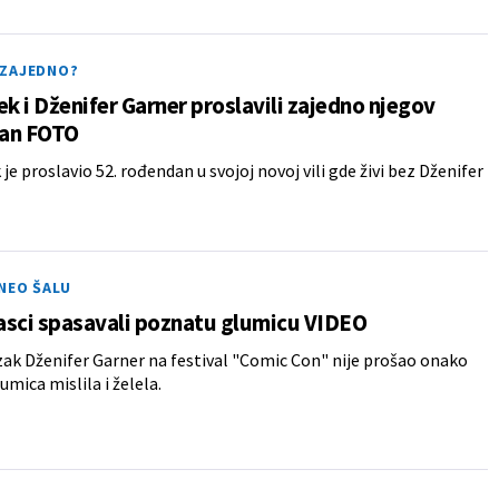
ZAJEDNO?
ek i Dženifer Garner proslavili zajedno njegov
an FOTO
je proslavio 52. rođendan u svojoj novoj vili gde živi bez Dženifer
NEO ŠALU
asci spasavali poznatu glumicu VIDEO
zak Dženifer Garner na festival "Comic Con" nije prošao onako
umica mislila i želela.