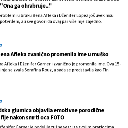
 "Ona ga ohrabruje..."
roblemi u braku Bena Afleka i Dženifer Lopez još uvek nisu
otvrđeni, ali sve govori da ovaj par više nije zajedno.
O
ena Afleka zvanično promenila ime u muško
a Afleka i Dženifer Garner i zvanično je promenila ime. Ova 15-
inja se zvala Serafina Rouz, a sada se predstavlja kao Fin.
O
dska glumica objavila emotivne porodične
fije nakon smrti oca FOTO
ženifer Garner je podelila tužne vesti sa svojim pratiocima.