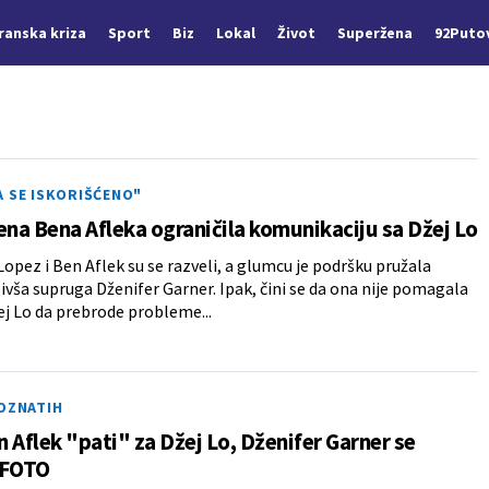
Iranska kriza
Sport
Biz
Lokal
Život
Superžena
92Puto
 SE ISKORIŠĆENO"
ena Bena Afleka ograničila komunikaciju sa Džej Lo
Lopez i Ben Aflek su se razveli, a glumcu je podršku pružala
ivša supruga Dženifer Garner. Ipak, čini se da ona nije pomagala
ej Lo da prebrode probleme...
POZNATIH
 Aflek "pati" za Džej Lo, Dženifer Garner se
 FOTO