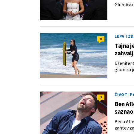
Glumica už
LEPA I Z
0
Tajna j
zahvalj
Dženifer 
glumica j
ŽIVOTI 
3
Ben Afl
saznao 
Benu Afle
zahtev za