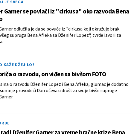
J JE SVEGA
r Garner se povlači iz "cirkusa" oko razvoda Bena
Lo
Garner odlučila je da se povuče iz "cirkusa koji okružuje brak
všeg supruga Bena Afleka sa Dženifer Lopez", tvrde izvori za
a.
O KAŽE DŽEJ-LO?
priča o razvodu, on viđen sa bivšom FOTO
asina o razvodu Dženifer Lopez i Bena Afleka, glumac je dodatno
sumnje provodeći Dan očeva u društvu svoje bivše supruge
Garner.
VRDE
 radi Dženifer Garner za vreme bračne krize Bena