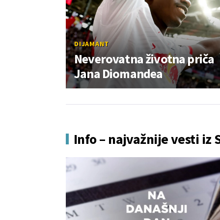
DIJAMANT
Neverovatna životna priča
Jana Diomandea
Info – najvažnije vesti iz 