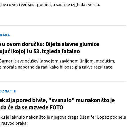
iva u vezi već šest godina, a sada se izgleda i verila.
DRAVA
e u ovom doručku: Dijeta slavne glumice
ujući kojoj i u 53. izgleda fatalno
Garner je sve oduševila svojom zavidnom linijom, međutim,
e morala naporno da radi kako bi postigla takve rezultate.
POZNATIH
ek sija pored bivše, "svanulo" mu nakon što je
da će da se razvede FOTO
ku je laknulo nakon što je njegova draga Dženifer Lopez podnela
 razvod braka.