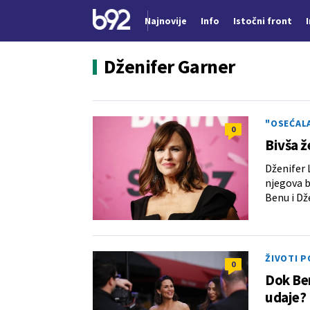
Najnovije
Info
Istočni front
Nova vest
Dženifer Garner
"OSEĆALA
0
Bivša ž
Dženifer 
njegova b
Benu i Dž
ŽIVOTI 
0
Dok Ben
udaje?