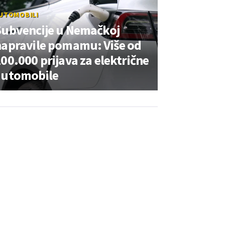
UTOMOBILI
Subvencije u Nemačkoj
napravile pomamu: Više od
00.000 prijava za električne
automobile