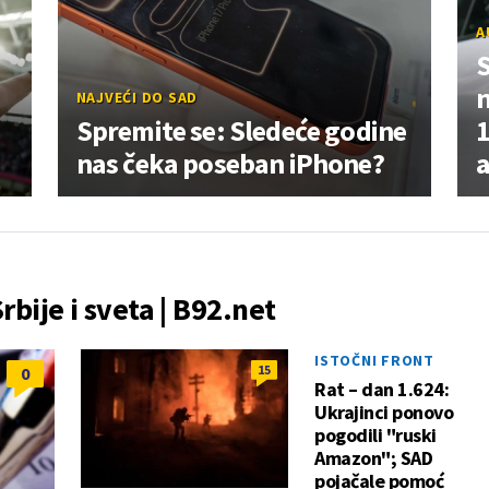
A
NAJVEĆI DO SAD
Spremite se: Sledeće godine
1
nas čeka poseban iPhone?
Srbije i sveta | B92.net
ISTOČNI FRONT
15
0
Rat – dan 1.624:
Ukrajinci ponovo
pogodili "ruski
Amazon"; SAD
pojačale pomoć