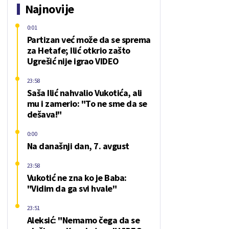
Najnovije
0:01
Partizan već može da se sprema
za Hetafe; Ilić otkrio zašto
Ugrešić nije igrao VIDEO
23:58
Saša Ilić nahvalio Vukotića, ali
mu i zamerio: "To ne sme da se
dešava!"
0:00
Na današnji dan, 7. avgust
23:58
Vukotić ne zna ko je Baba:
"Vidim da ga svi hvale"
23:51
Aleksić: "Nemamo čega da se