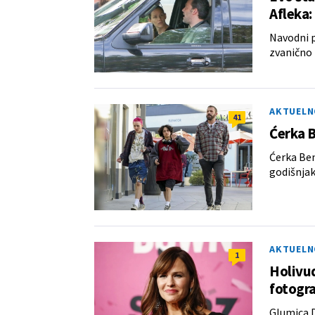
Afleka:
Navodni p
zvanično p
AKTUELN
41
Ćerka B
Ćerka Ben
godišnjak
AKTUELN
1
Holivu
fotogra
Glumica D