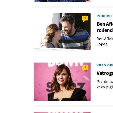
PONOVO 
1
Ben Afl
rođend
Ben Aflek 
Lopez.
VRAG OD
1
Vatrog
Prvi dola
kako je gl