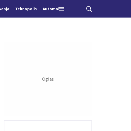
vanja
Tehnopolis
Automobili