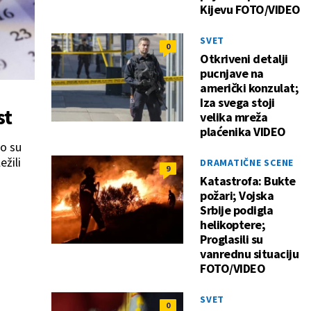
Kijevu FOTO/VIDEO
SVET
0
Otkriveni detalji
pucnjave na
američki konzulat;
Iza svega stoji
st
velika mreža
plaćenika VIDEO
vo su
ežili
DRAMATIČNE SCENE
9
Katastrofa: Bukte
požari; Vojska
Srbije podigla
helikoptere;
Proglasili su
vanrednu situaciju
FOTO/VIDEO
SVET
0