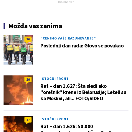
Brainberries
Možda vas zanima
"CENIMO VAŠE RAZUMEVANJE"
16
Poslednji dan rada: Glovo se povukao
ISTOČNI FRONT
19
Rat – dan 1.627: Šta sledi ako
"orešnik" krene iz Belorusije; Leteli su
ka Moskvi, ali... FOTO/VIDEO
ISTOČNI FRONT
17
Rat – dan 1.626: 50.000