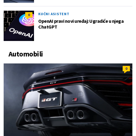
KUĆNI ASISTENT
0
OpenAI pravi novi uređaj: Ugradiće u njega
ChatGPT
Automobili
0