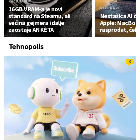
RAČUNARI
16GB VRAM-a je novi
RAČUNARI
standard na Steamu, ali
Nestašica AI č
većina gejmera i dalje
Apple: MacBook
zaostaje ANKETA
rasprodat, čeka
Tehnopolis
0