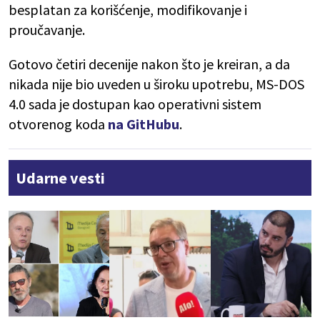
besplatan za korišćenje, modifikovanje i
proučavanje.
Gotovo četiri decenije nakon što je kreiran, a da
nikada nije bio uveden u široku upotrebu, MS-DOS
4.0 sada je dostupan kao operativni sistem
otvorenog koda
na GitHubu
.
Udarne vesti