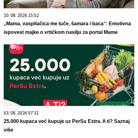
10. 08. 2026 15:52
„Mama, vaspitačica me tuče, šamara i baca“: Emotivna
ispovest majke o vrtićkom nasilju za portal Mame
03. 08. 2026 07:31
25.000 kupaca već kupuje uz PerSu Extra. A ti? Saznaj
više