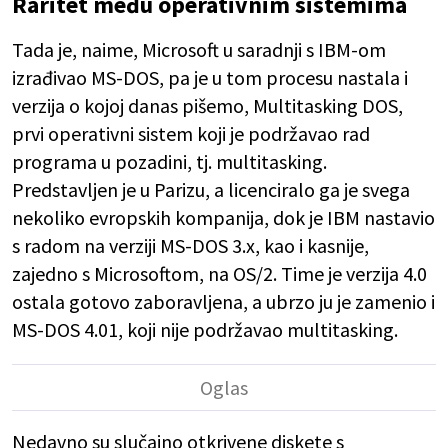
Raritet među operativnim sistemima
Tada je, naime, Microsoft u saradnji s IBM-om
izrađivao MS-DOS, pa je u tom procesu nastala i
verzija o kojoj danas pišemo, Multitasking DOS,
prvi operativni sistem koji je podržavao rad
programa u pozadini, tj. multitasking.
Predstavljen je u Parizu, a licenciralo ga je svega
nekoliko evropskih kompanija, dok je IBM nastavio
s radom na verziji MS-DOS 3.x, kao i kasnije,
zajedno s Microsoftom, na OS/2. Time je verzija 4.0
ostala gotovo zaboravljena, a ubrzo ju je zamenio i
MS-DOS 4.01, koji nije podržavao multitasking.
Nedavno su slučajno otkrivene diskete s