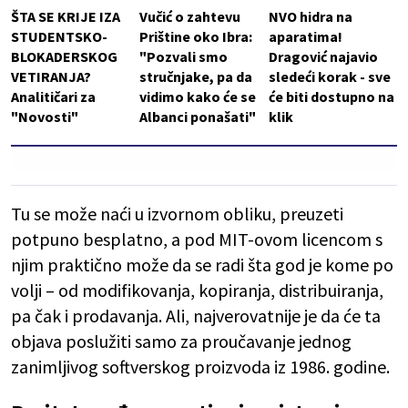
ŠTA SE KRIJE IZA
Vučić o zahtevu
NVO hidra na
STUDENTSKO-
Prištine oko Ibra:
aparatima!
BLOKADERSKOG
"Pozvali smo
Dragović najavio
VETIRANJA?
stručnjake, pa da
sledeći korak - sve
Analitičari za
vidimo kako će se
će biti dostupno na
"Novosti"
Albanci ponašati"
klik
Tu se može naći u izvornom obliku, preuzeti
potpuno besplatno, a pod MIT-ovom licencom s
njim praktično može da se radi šta god je kome po
volji – od modifikovanja, kopiranja, distribuiranja,
pa čak i prodavanja. Ali, najverovatnije je da će ta
objava poslužiti samo za proučavanje jednog
zanimljivog softverskog proizvoda iz 1986. godine.