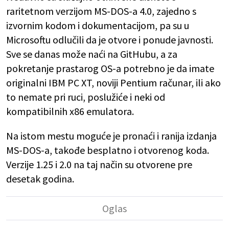
raritetnom verzijom MS-DOS-a 4.0, zajedno s
izvornim kodom i dokumentacijom, pa su u
Microsoftu odlučili da je otvore i ponude javnosti.
Sve se danas može naći na GitHubu, a za
pokretanje prastarog OS-a potrebno je da imate
originalni IBM PC XT, noviji Pentium računar, ili ako
to nemate pri ruci, poslužiće i neki od
kompatibilnih x86 emulatora.
Na istom mestu moguće je pronaći i ranija izdanja
MS-DOS-a, takođe besplatno i otvorenog koda.
Verzije 1.25 i 2.0 na taj način su otvorene pre
desetak godina.