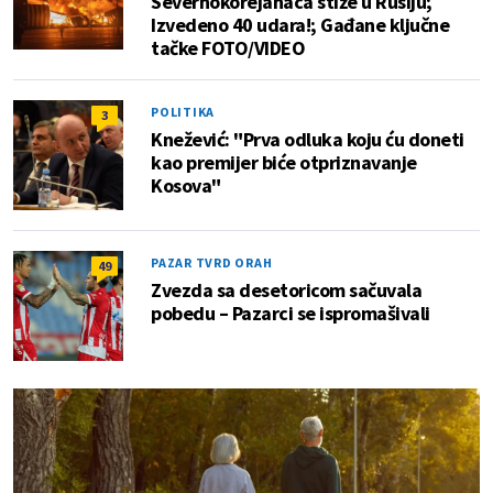
Severnokorejanaca stiže u Rusiju;
Izvedeno 40 udara!; Gađane ključne
tačke FOTO/VIDEO
POLITIKA
3
Knežević: "Prva odluka koju ću doneti
kao premijer biće otpriznavanje
Kosova"
PAZAR TVRD ORAH
49
Zvezda sa desetoricom sačuvala
pobedu – Pazarci se ispromašivali