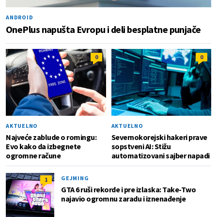
ANDROID
OnePlus napušta Evropu i deli besplatne punjače
0
0
AKTUELNO
AKTUELNO
Najveće zablude o romingu:
Severnokorejski hakeri prave
Evo kako da izbegnete
sopstveni AI: Stižu
ogromne račune
automatizovani sajber napadi
GEJMING
1
GTA 6 ruši rekorde i pre izlaska: Take-Two
najavio ogromnu zaradu i iznenađenje