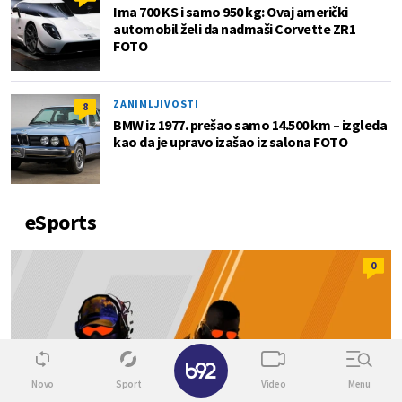
Ima 700 KS i samo 950 kg: Ovaj američki
automobil želi da nadmaši Corvette ZR1
FOTO
ZANIMLJIVOSTI
8
BMW iz 1977. prešao samo 14.500 km – izgleda
kao da je upravo izašao iz salona FOTO
eSports
0
Novo
Sport
Video
Menu