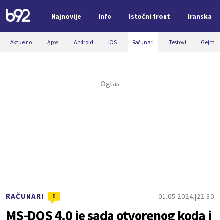
Najnovije
Info
Istočni front
Iranska kr
Nova vest
Aktuelno
Apps
Android
iOS
Računari
Testovi
Gejmin
RAČUNARI
01.05.2024.
22:30
5
MS-DOS 4.0 je sada otvorenog koda i