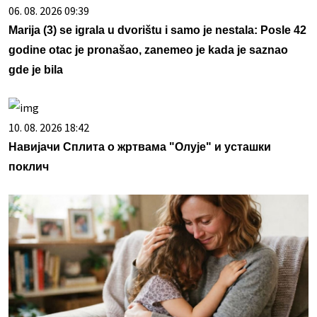
06. 08. 2026 09:39
Marija (3) se igrala u dvorištu i samo je nestala: Posle 42
godine otac je pronašao, zanemeo je kada je saznao
gde je bila
10. 08. 2026 18:42
Навијачи Сплита о жртвама "Олује" и усташки
поклич