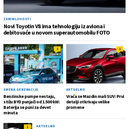
ZANIMLJIVOSTI
Novi Toyotin V8 ima tehnologiju iz aviona i
debitovaće u novom superautomobilu FOTO
2
1
SMENA GENERACIJA
AKTUELNO
Benzinske pumpe nestaju,
Vraća se Mazdin mali SUV: Prvi
stižu BYD punjači od 1.500 kW:
detalji otkrivaju velike
Baterija se puni za devet
promene
minuta
AKTUELNO
1