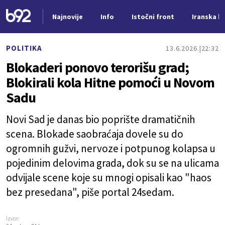
Najnovije
Info
Istočni front
Iranska kr
Nova vest
POLITIKA
13.6.2026.
22:32
Blokaderi ponovo terorišu grad;
Blokirali kola Hitne pomoći u Novom
Sadu
Novi Sad je danas bio poprište dramatičnih
scena. Blokade saobraćaja dovele su do
ogromnih gužvi, nervoze i potpunog kolapsa u
pojedinim delovima grada, dok su se na ulicama
odvijale scene koje su mnogi opisali kao "haos
bez presedana", piše portal 24sedam.
Izvor: