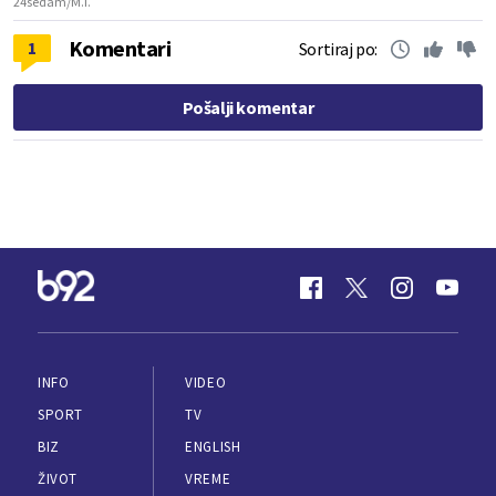
24sedam/M.I.
Komentari
1
Sortiraj po:
Pošalji komentar
INFO
VIDEO
SPORT
TV
BIZ
ENGLISH
ŽIVOT
VREME