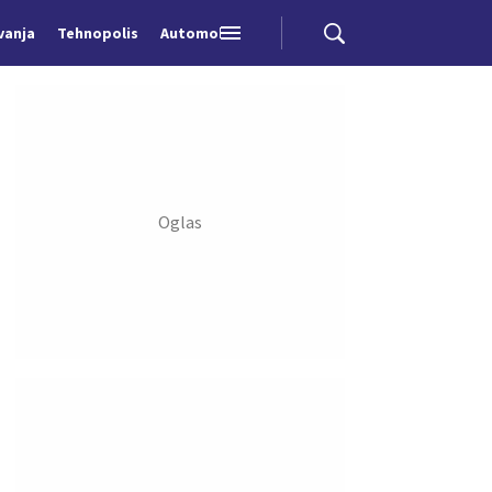
vanja
Tehnopolis
Automobili