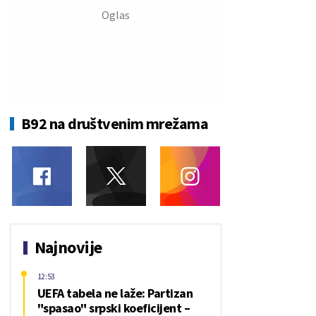
B92 na društvenim mrežama
Najnovije
12:53
UEFA tabela ne laže: Partizan
"spasao" srpski koeficijent –