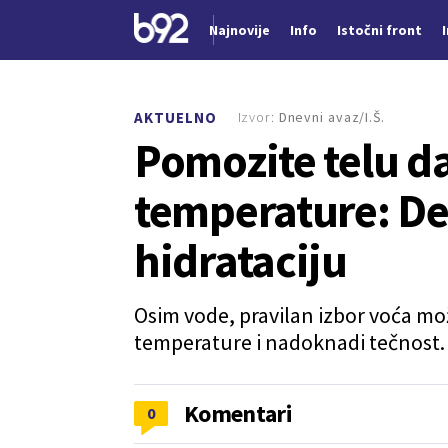
Najnovije
Info
Istočni front
Nova vest
Izvor:
Dnevni avaz/I.Š.
AKTUELNO
Pomozite telu d
temperature: Des
hidrataciju
Osim vode, pravilan izbor voća mo
temperature i nadoknadi tečnost.
Komentari
0