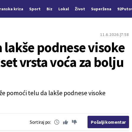
Iranska kriza
Sport
Biz
Lokal
Život
Superžena
92Puto
11.6.2026.
7:58
a lakše podnese visoke
et vrsta voća za bolju
že pomoći telu da lakše podnese visoke
Sortiraj po:
Pošalji komentar