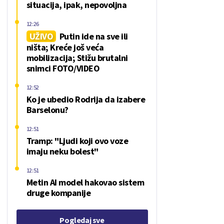
situacija, ipak, nepovoljna
12:26
UŽIVO
Putin ide na sve ili
ništa; Kreće još veća
mobilizacija; Stižu brutalni
snimci FOTO/VIDEO
12:52
Ko je ubedio Rodrija da izabere
Barselonu?
12:51
Tramp: "Ljudi koji ovo voze
imaju neku bolest"
12:51
Metin AI model hakovao sistem
druge kompanije
Pogledaj sve