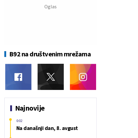
B92 na društvenim mrežama
Najnovije
0:02
Na današnji dan, 8. avgust