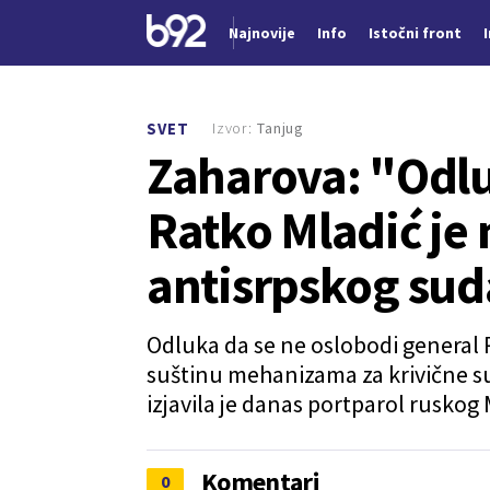
Najnovije
Info
Istočni front
Nova vest
Izvor:
Tanjug
SVET
Zaharova: "Odlu
Ratko Mladić je
antisrpskog su
Odluka da se ne oslobodi general
suštinu mehanizama za krivične su
izjavila je danas portparol ruskog
Komentari
0