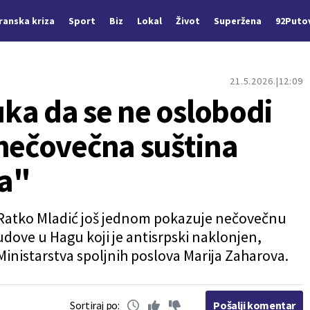
Iranska kriza
Sport
Biz
Lokal
Život
Superžena
92Puto
21.5.2026.
12:09
ka da se ne oslobodi
 nečovečna suština
da"
 Ratko Mladić još jednom pokazuje nečovečnu
dove u Hagu koji je antisrpski naklonjen,
 Ministarstva spoljnih poslova Marija Zaharova.
Sortiraj po:
Pošalji komentar