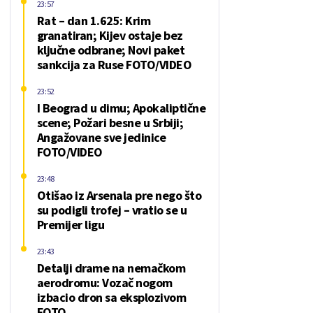
23:57
Rat – dan 1.625: Krim
granatiran; Kijev ostaje bez
ključne odbrane; Novi paket
sankcija za Ruse FOTO/VIDEO
23:52
I Beograd u dimu; Apokaliptične
scene; Požari besne u Srbiji;
Angažovane sve jedinice
FOTO/VIDEO
23:48
Otišao iz Arsenala pre nego što
su podigli trofej – vratio se u
Premijer ligu
23:43
Detalji drame na nemačkom
aerodromu: Vozač nogom
izbacio dron sa eksplozivom
FOTO