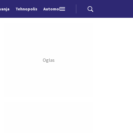
vanja
Tehnopolis
Automobili